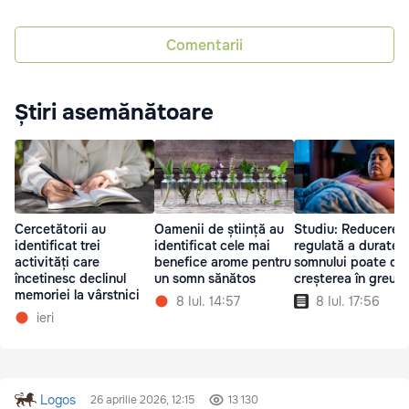
Comentarii
Știri asemănătoare
Cercetătorii au
Oamenii de știință au
Studiu: Reducerea
identificat trei
identificat cele mai
regulată a duratei
activități care
benefice arome pentru
somnului poate duc
încetinesc declinul
un somn sănătos
creșterea în greut
memoriei la vârstnici
8 Iul. 14:57
8 Iul. 17:56
ieri
Logos
26 aprilie 2026, 12:15
13 130