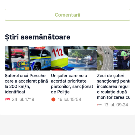
Comentarii
Știri asemănătoare
Șoferul unui Porsche
Un șofer care nu a
Zeci de șoferi,
care a accelerat până
acordat prioritate
sancționați pentru
la 200 km/h,
pietonilor, sancționat
încălcarea regulilo
identificat
de Poliție
circulație după
monitorizarea cu d
24 Iul. 17:19
16 Iul. 15:54
13 Iul. 09:24