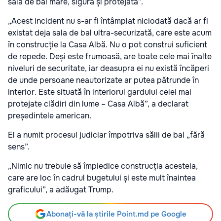
sală de bal mare, sigură și protejată”.
„Acest incident nu s-ar fi întâmplat niciodată dacă ar fi
existat deja sala de bal ultra-securizată, care este acum
în construcție la Casa Albă. Nu o pot construi suficient
de repede. Deși este frumoasă, are toate cele mai înalte
niveluri de securitate, iar deasupra ei nu există încăperi
de unde persoane neautorizate ar putea pătrunde în
interior. Este situată în interiorul gardului celei mai
protejate clădiri din lume – Casa Albă”, a declarat
președintele american.
El a numit procesul judiciar împotriva sălii de bal „fără
sens”.
„Nimic nu trebuie să împiedice construcția acesteia,
care are loc în cadrul bugetului și este mult înaintea
graficului”, a adăugat Trump.
Abonați-vă la știrile Point.md pe Google