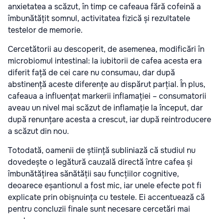
anxietatea a scăzut, în timp ce cafeaua fără cofeină a
îmbunătățit somnul, activitatea fizică și rezultatele
testelor de memorie.
Cercetătorii au descoperit, de asemenea, modificări în
microbiomul intestinal: la iubitorii de cafea acesta era
diferit față de cei care nu consumau, dar după
abstinență aceste diferențe au dispărut parțial. În plus,
cafeaua a influențat markerii inflamației – consumatorii
aveau un nivel mai scăzut de inflamație la început, dar
după renunțare acesta a crescut, iar după reintroducere
a scăzut din nou.
Totodată, oamenii de știință subliniază că studiul nu
dovedește o legătură cauzală directă între cafea și
îmbunătățirea sănătății sau funcțiilor cognitive,
deoarece eșantionul a fost mic, iar unele efecte pot fi
explicate prin obișnuința cu testele. Ei accentuează că
pentru concluzii finale sunt necesare cercetări mai