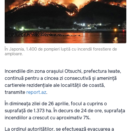
În Japonia, 1.400 de pompieri luptă cu incendii forestiere de
amploare.
Incendiile din zona orașului Otsuchi, prefectura Iwate,
continuă pentru a cincea zi consecutivă și amenință
cartierele rezidențiale ale localității de coastă,
transmite
report.az
.
În dimineața zilei de 26 aprilie, focul a cuprins o
suprafață de 1.373 ha. În decurs de 24 de ore, suprafața
incendiilor a crescut cu aproximativ 7%.
La ordinul autorităților, se efectuează evacuarea a