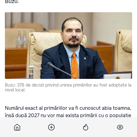
Buzu.
Buzu: 376 de decizii privind unirea primăriilor au fost adoptate la
nivel local.
Numărul exact al primăriilor va fi cunoscut abia toamna,
însă după 2027 nu vor mai exista primării cu o populație
mai mică de 3.000 de locuitori. Până atunci, 80% dintre
ele trebuie să se unească, a declarat anterior Alexei