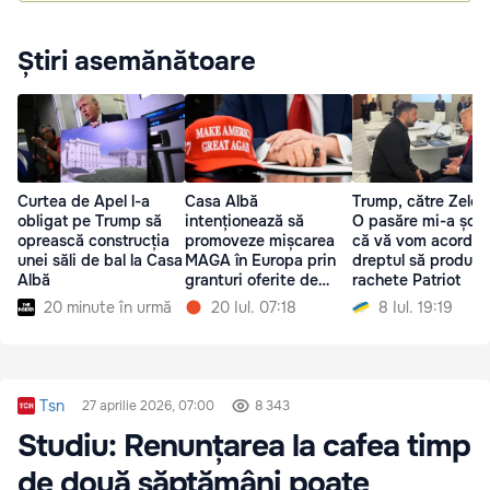
Știri asemănătoare
Curtea de Apel l-a
Casa Albă
Trump, către Zelen
obligat pe Trump să
intenționează să
O pasăre mi-a șopt
oprească construcția
promoveze mișcarea
că vă vom acorda
unei săli de bal la Casa
MAGA în Europa prin
dreptul să produce
Albă
granturi oferite de
rachete Patriot
USAID
20 minute în urmă
20 Iul. 07:18
8 Iul. 19:19
Tsn
27 aprilie 2026, 07:00
8 343
Studiu: Renunțarea la cafea timp
de două săptămâni poate