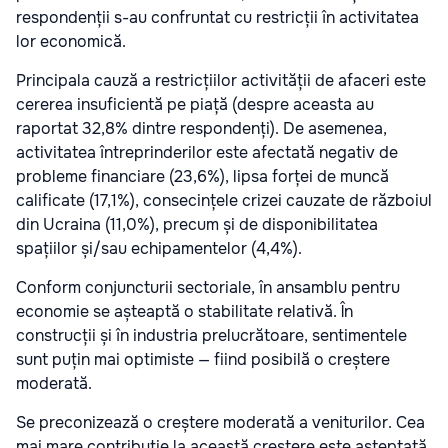
respondenții s-au confruntat cu restricții în activitatea
lor economică.
Principala cauză a restricțiilor activității de afaceri este
cererea insuficientă pe piață (despre aceasta au
raportat 32,8% dintre respondenți). De asemenea,
activitatea întreprinderilor este afectată negativ de
probleme financiare (23,6%), lipsa forței de muncă
calificate (17,1%), consecințele crizei cauzate de războiul
din Ucraina (11,0%), precum și de disponibilitatea
spațiilor și/sau echipamentelor (4,4%).
Conform conjuncturii sectoriale, în ansamblu pentru
economie se așteaptă o stabilitate relativă. În
construcții și în industria prelucrătoare, sentimentele
sunt puțin mai optimiste — fiind posibilă o creștere
moderată.
Se preconizează o creștere moderată a veniturilor. Cea
mai mare contribuție la această creștere este așteptată