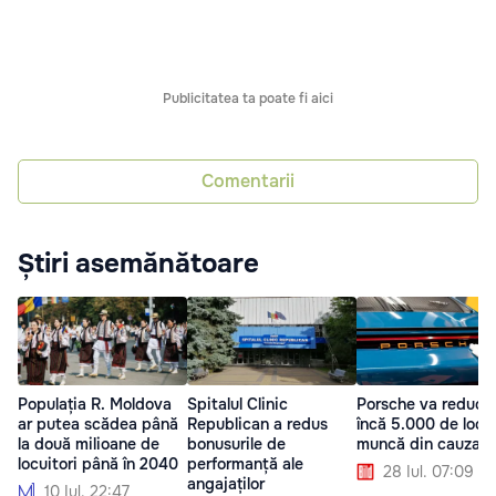
Publicitatea ta poate fi aici
Comentarii
Știri asemănătoare
Populația R. Moldova
Spitalul Clinic
Porsche va reduce
ar putea scădea până
Republican a redus
încă 5.000 de locu
la două milioane de
bonusurile de
muncă din cauza cr
locuitori până în 2040
performanță ale
28 Iul. 07:09
angajaților
10 Iul. 22:47