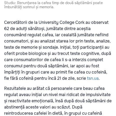
Studiu: Renunțarea la cafea timp de două săptămâni poate
îmbunătăți somnul și memoria.
Cercetătorii de la University College Cork au observat
62 de adulți sănătoși, jumătate dintre aceștia
consumând regulat cafea, iar cealaltă jumătate nefiind
consumatori, și au analizat starea lor prin teste, analize,
teste de memorie și sondaje. Inițial, toți participanții au
oferit probe biologice și au trecut teste cognitive, după
care consumatorilor de cafea li s-a interzis complet
consumul pentru două săptămâni, iar apoi au fost
împărțiți în grupuri care au primit fie cafea cu cofeină,
fie fără cofeină pentru încă 21 de zile, scrie
tsn.ua
.
Rezultatele au arătat că persoanele care beau cafea
regulat aveau inițial un nivel mai ridicat de impulsivitate
și reactivitate emoțională, însă după două săptămâni de
abstinență aceste valori au scăzut. După
reintroducerea cafelei în dietă, în grupul cu cafeină