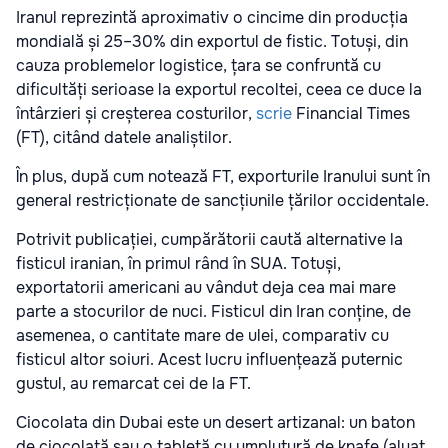
Iranul reprezintă aproximativ o cincime din producția
mondială și 25–30% din exportul de fistic. Totuși, din
cauza problemelor logistice, țara se confruntă cu
dificultăți serioase la exportul recoltei, ceea ce duce la
întârzieri și creșterea costurilor,
scrie
Financial Times
(FT), citând datele analiștilor.
În plus, după cum notează FT, exporturile Iranului sunt în
general restricționate de sancțiunile țărilor occidentale.
Potrivit publicației, cumpărătorii caută alternative la
fisticul iranian, în primul rând în SUA. Totuși,
exportatorii americani au vândut deja cea mai mare
parte a stocurilor de nuci. Fisticul din Iran conține, de
asemenea, o cantitate mare de ulei, comparativ cu
fisticul altor soiuri. Acest lucru influențează puternic
gustul, au remarcat cei de la FT.
Ciocolata din Dubai este un desert artizanal: un baton
de ciocolată sau o tabletă cu umplutură de knafe (aluat