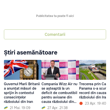
Publicitatea ta poate fi aici
Comentarii
Știri asemănătoare
Guvernul Marii Britanii
Compania Wizz Air nu
Trecerea prin Cana
a anunțat măsuri de
se așteaptă la un
Panama s-a scump
sprijin în contextul
deficit de combustibil
record din cauza
consecințelor
pentru avioane din
războiului din Iran
războiului din Iran
cauza războiului din
23 Apr. 19:40
Iran
21 Mai. 19:09
27 Apr. 21:38