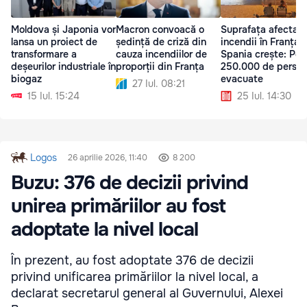
Moldova și Japonia vor
Macron convoacă o
Suprafața afectat
lansa un proiect de
ședință de criză din
incendii în Franța ș
transformare a
cauza incendiilor de
Spania crește: Pes
deșeurilor industriale în
proporții din Franța
250.000 de persoa
biogaz
evacuate
27 Iul. 08:21
15 Iul. 15:24
25 Iul. 14:30
Logos
26 aprilie 2026, 11:40
8 200
Buzu: 376 de decizii privind
unirea primăriilor au fost
adoptate la nivel local
În prezent, au fost adoptate 376 de decizii
privind unificarea primăriilor la nivel local, a
declarat secretarul general al Guvernului, Alexei