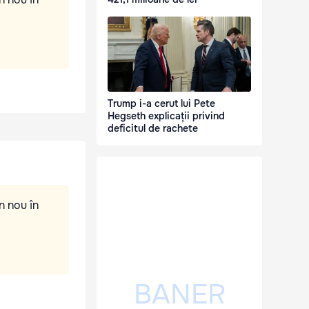
Trump i-a cerut lui Pete
Hegseth explicații privind
deficitul de rachete
n nou în