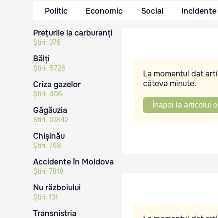
Politic
Economic
Social
Incidente
Prețurile la carburanți
Știri:
376
Bălți
Știri:
5726
La momentul dat artic
câteva minute.
Criza gazelor
Știri:
406
Înapoi la articolul o
Găgăuzia
Știri:
10842
Chișinău
Știri:
768
Accidente în Moldova
Știri:
7818
Nu războiului
Știri:
131
Transnistria