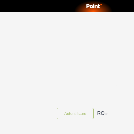
⌵
RO
Autentificare