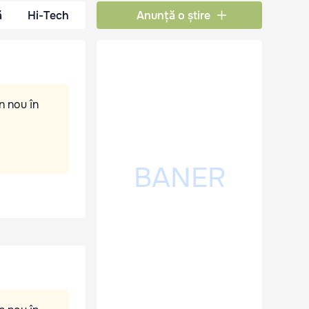
ă
Hi-Tech
Anunță o știre
n nou în