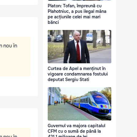
Platon: Tofan, împreună cu
Plahotniuc, a pus ilegal mâna
pe acțiunile celei mai mari
bănci
n nou în
Curtea de Apel a menținut în
vigoare condamnarea fostului
deputat Sergiu Stati
Guvernul va majora capitalul
CFM cu o sumă de până la
n nou în
421,1 milioane de lei