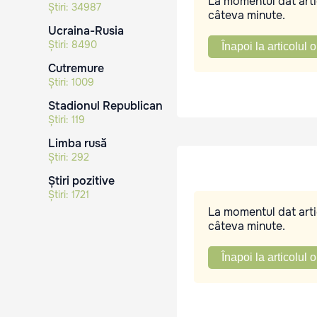
La momentul dat artic
Știri:
34987
câteva minute.
Ucraina-Rusia
Știri:
8490
Înapoi la articolul o
Cutremure
Știri:
1009
Stadionul Republican
Știri:
119
Limba rusă
Știri:
292
Știri pozitive
Știri:
1721
La momentul dat artic
câteva minute.
Înapoi la articolul o