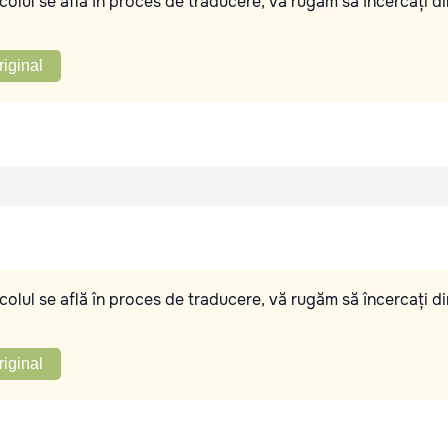
olul se află în proces de traducere, vă rugăm să încercați di
riginal
olul se află în proces de traducere, vă rugăm să încercați di
riginal