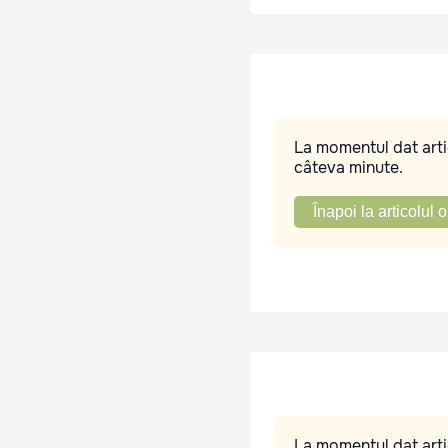
La momentul dat artic
câteva minute.
Înapoi la articolul o
La momentul dat artic