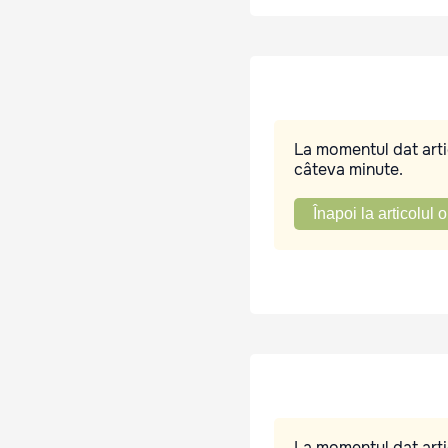
La momentul dat artic
câteva minute.
Înapoi la articolul o
La momentul dat artic