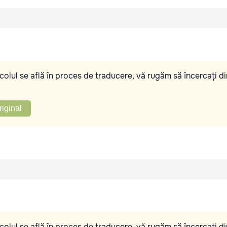
olul se află în proces de traducere, vă rugăm să încercați di
riginal
olul se află în proces de traducere, vă rugăm să încercați di