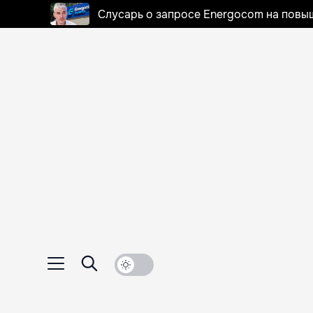
Слусарь о запросе Energocom на повы