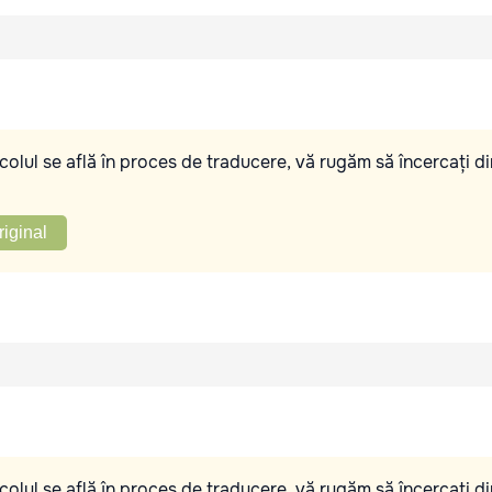
olul se află în proces de traducere, vă rugăm să încercați di
riginal
olul se află în proces de traducere, vă rugăm să încercați di