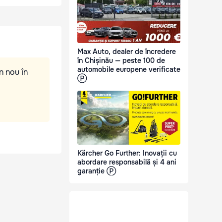
Max Auto, dealer de încredere
în Chișinău — peste 100 de
automobile europene verificate
n nou în
Ⓟ
Kärcher Go Further: Inovații cu
abordare responsabilă și 4 ani
garanție Ⓟ