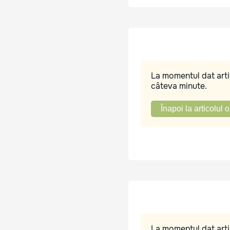
La momentul dat artic
câteva minute.
Înapoi la articolul o
La momentul dat artic