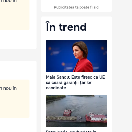
n nou în
Publicitatea ta poate fi aici
În trend
Maia Sandu: Este firesc ca UE
să ceară garanții țărilor
n nou în
candidate