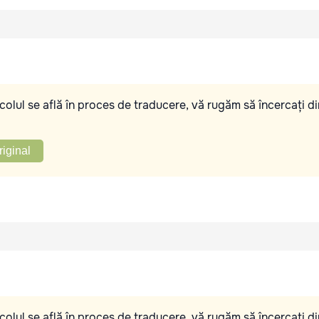
olul se află în proces de traducere, vă rugăm să încercați di
riginal
olul se află în proces de traducere, vă rugăm să încercați di