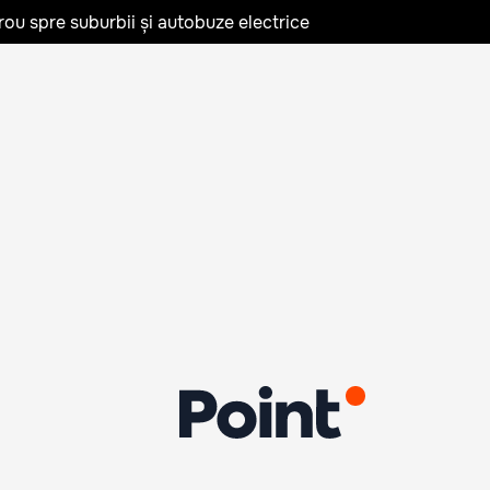
rou spre suburbii și autobuze electrice