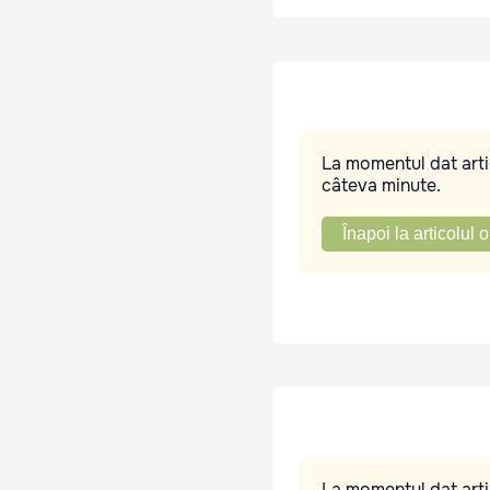
La momentul dat artic
câteva minute.
Înapoi la articolul o
La momentul dat artic