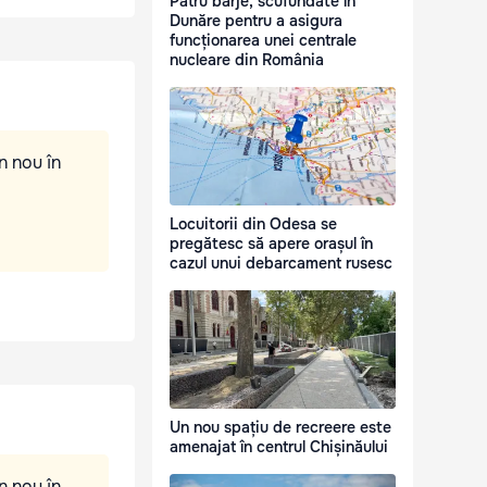
Patru barje, scufundate în
Dunăre pentru a asigura
funcționarea unei centrale
nucleare din România
n nou în
Locuitorii din Odesa se
pregătesc să apere orașul în
cazul unui debarcament rusesc
Un nou spațiu de recreere este
amenajat în centrul Chișinăului
n nou în