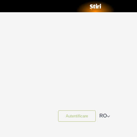
⌵
RO
Autentificare