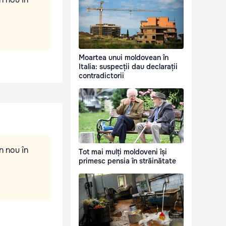
Moartea unui moldovean în
Italia: suspecții dau declarații
contradictorii
n nou în
Tot mai mulți moldoveni își
primesc pensia în străinătate