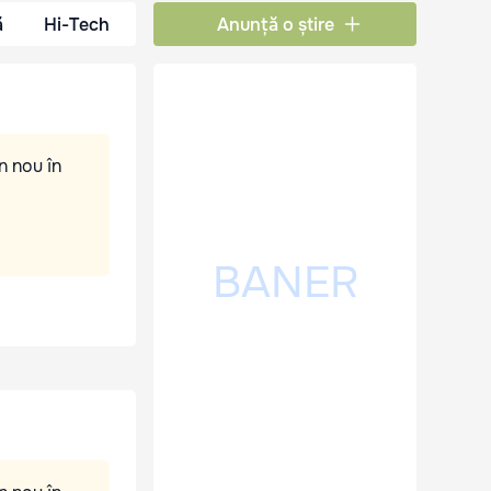
ă
Hi-Tech
Anunță o știre
n nou în