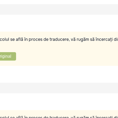
olul se află în proces de traducere, vă rugăm să încercați di
riginal
olul se află în proces de traducere, vă rugăm să încercați di