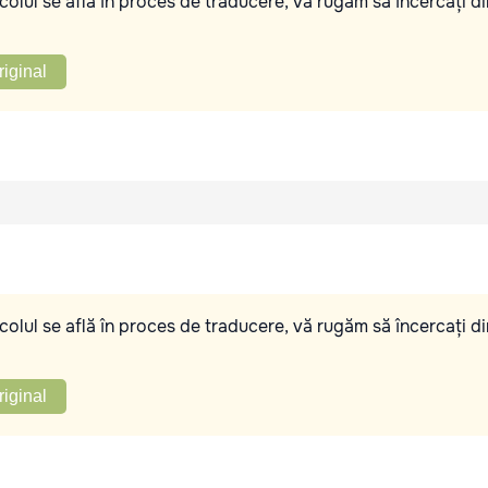
olul se află în proces de traducere, vă rugăm să încercați di
riginal
olul se află în proces de traducere, vă rugăm să încercați di
riginal