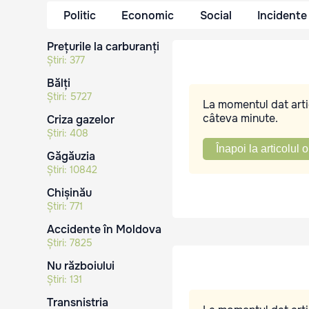
Politic
Economic
Social
Incidente
Prețurile la carburanți
Știri:
377
Bălți
Știri:
5727
La momentul dat artic
câteva minute.
Criza gazelor
Știri:
408
Înapoi la articolul o
Găgăuzia
Știri:
10842
Chișinău
Știri:
771
Accidente în Moldova
Știri:
7825
Nu războiului
Știri:
131
Transnistria