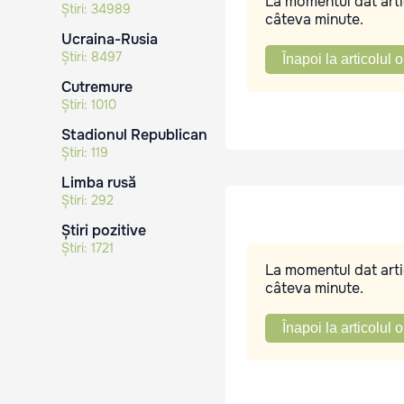
La momentul dat artic
Știri:
34989
câteva minute.
Ucraina-Rusia
Știri:
8497
Înapoi la articolul o
Cutremure
Știri:
1010
Stadionul Republican
Știri:
119
Limba rusă
Știri:
292
Știri pozitive
Știri:
1721
La momentul dat artic
câteva minute.
Înapoi la articolul o