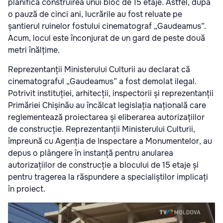
planifică construirea unui bloc de 15 etaje. Astfel, după
o pauză de cinci ani, lucrările au fost reluate pe
șantierul ruinelor fostului cinematograf „Gaudeamus”.
Acum, locul este înconjurat de un gard de peste două
metri înălțime.
Reprezentanții Ministerului Culturii au declarat că
cinematograful „Gaudeamus” a fost demolat ilegal.
Potrivit instituției, arhitecții, inspectorii și reprezentanții
Primăriei Chișinău au încălcat legislația națională care
reglementează proiectarea și eliberarea autorizațiilor
de construcție. Reprezentanții Ministerului Culturii,
împreună cu Agenția de Inspectare a Monumentelor, au
depus o plângere în instanță pentru anularea
autorizațiilor de construcție a blocului de 15 etaje și
pentru tragerea la răspundere a specialiștilor implicați
în proiect.