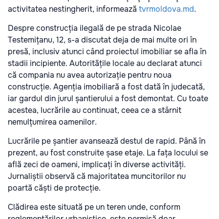
activitatea nestingherit, informează
tvrmoldova.md
.
Despre construcția ilegală de pe strada Nicolae
Testemițanu, 12, s-a discutat deja de mai multe ori în
presă, inclusiv atunci când proiectul imobiliar se afla în
stadii incipiente. Autoritățile locale au declarat atunci
că compania nu avea autorizație pentru noua
construcție. Agenția imobiliară a fost dată în judecată,
iar gardul din jurul șantierului a fost demontat. Cu toate
acestea, lucrările au continuat, ceea ce a stârnit
nemulțumirea oamenilor.
Lucrările pe șantier avansează destul de rapid. Până în
prezent, au fost construite șase etaje. La fața locului se
află zeci de oameni, implicați în diverse activități.
Jurnaliștii observă că majoritatea muncitorilor nu
poartă căști de protecție.
Clădirea este situată pe un teren unde, conform
reglementărilor urbanistice, este permisă doar