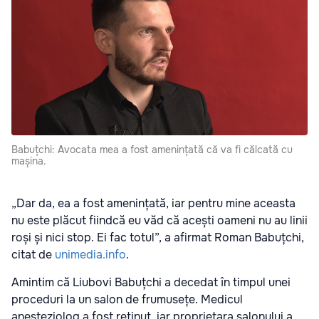
Babuțchi: Avocata mea a fost amenințată că va fi călcată cu
mașina.
„Dar da, ea a fost amenințată, iar pentru mine aceasta
nu este plăcut fiindcă eu văd că acești oameni nu au linii
roși și nici stop. Ei fac totul”, a afirmat Roman Babuțchi,
citat de
unimedia.info
.
Amintim că Liubovi Babuțchi a decedat în timpul unei
proceduri la un salon de frumusețe. Medicul
anesteziolog a fost reținut, iar proprietara salonului a