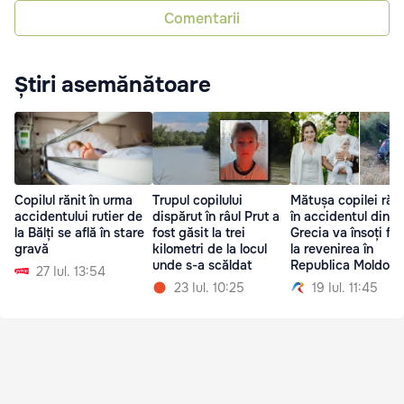
Comentarii
Știri asemănătoare
Copilul rănit în urma
Trupul copilului
Mătușa copilei răn
accidentului rutier de
dispărut în râul Prut a
în accidentul din
la Bălți se află în stare
fost găsit la trei
Grecia va însoți fet
gravă
kilometri de la locul
la revenirea în
unde s-a scăldat
Republica Moldova
27 Iul. 13:54
23 Iul. 10:25
19 Iul. 11:45