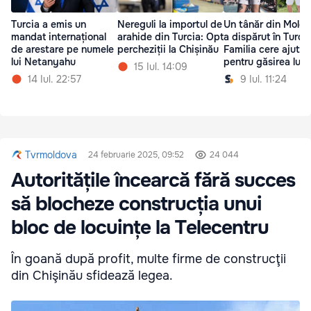
Turcia a emis un
Nereguli la importul de
Un tânăr din Mold
mandat internațional
arahide din Turcia: Opt
a dispărut în Turcia
de arestare pe numele
percheziții la Chișinău
Familia cere ajutor
lui Netanyahu
pentru găsirea lui
15 Iul. 14:09
14 Iul. 22:57
9 Iul. 11:24
Tvrmoldova
24 februarie 2025, 09:52
24 044
Autoritățile încearcă fără succes
să blocheze construcția unui
bloc de locuințe la Telecentru
În goană după profit, multe firme de construcţii
din Chişinău sfidează legea.