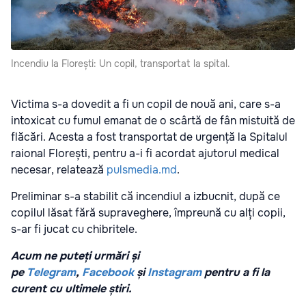
Incendiu la Florești: Un copil, transportat la spital.
Victima s-a dovedit a fi un copil de nouă ani, care s-a
intoxicat cu fumul emanat de o scârtă de fân mistuită de
flăcări. Acesta a fost transportat de urgență la Spitalul
raional Florești, pentru a-i fi acordat ajutorul medical
necesar, relatează
pulsmedia.md
.
Preliminar s-a stabilit că incendiul a izbucnit, după ce
copilul lăsat fără supraveghere, împreună cu alți copii,
s-ar fi jucat cu chibritele.
Acum ne puteți urmări și
pe
Telegram
,
Facebook
și
Instagram
pentru a fi la
curent cu ultimele știri.