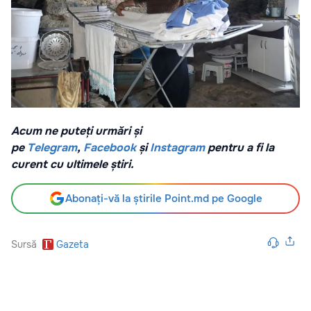
Acum ne puteți urmări și
pe
Telegram
,
Facebook
și
Instagram
pentru a fi la
curent cu ultimele știri.
Abonați-vă la știrile Point.md pe Google
Sursă
Gazeta