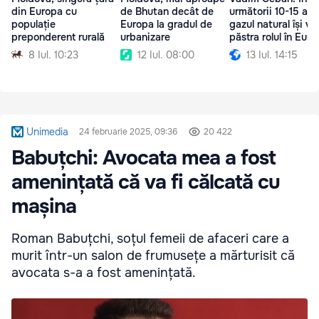
din Europa cu
de Bhutan decât de
următorii 10-15 ani,
populație
Europa la gradul de
gazul natural își va
preponderent rurală
urbanizare
păstra rolul în Eur
8 Iul. 10:23
12 Iul. 08:00
13 Iul. 14:15
Unimedia
24 februarie 2025, 09:36
20 422
Babuțchi: Avocata mea a fost
amenințată că va fi călcată cu
mașina
Roman Babuțchi, soțul femeii de afaceri care a
murit într-un salon de frumusețe a mărturisit că
avocata s-a a fost amenințată.