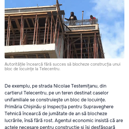
Autoritățile încearcă fără succes să blocheze construcția unui
bloc de locuințe la Telecentru.
De exemplu, pe strada Nicolae Testemițanu, din
cartierul Telecentru, pe un teren destinat caselor
unifamiliale se construieşte un bloc de locuințe.
Primăria Chișinău și Inspecția pentru Supraveghere
Tehnică încearcă de jumătate de an să blocheze
lucrările, însă fără rost. Agentul economic insistă că are
actele necesare pentru construcţie şi îşi desfăşoară