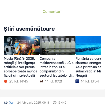
Comentarii
Știri asemănătoare
Musk: Până în 2036,
Compania
România va conec
roboții și inteligența
moldovenească JLC a
sistemul energetic
artificială vor prelua
intrat în top 10 al
Asia printr-un cabl
aproape toată munca
companiilor din
subacvatic în Mare
fizică și intelectuală
sectorul lactatelor din
Neagră
România
25 Iul. 14:45
14 Iul. 10:21
14 Iul. 13:54
Dw
24 februarie 2025, 09:18
15 442