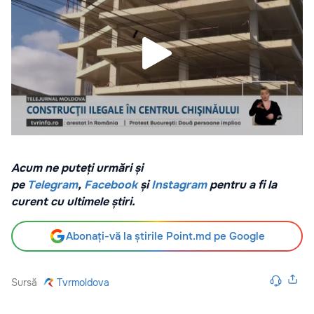
Acum ne puteți urmări și
pe
Telegram
,
Facebook
și
Instagram
pentru a fi la
curent cu ultimele știri.
Abonați-vă la știrile Point.md pe Google
Sursă
Tvrmoldova