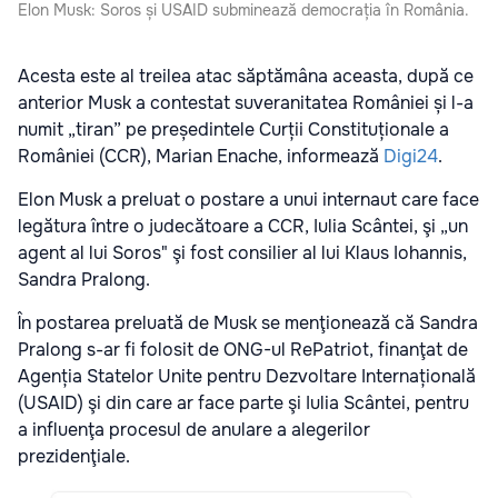
Elon Musk: Soros și USAID subminează democrația în România.
Acesta este al treilea atac săptămâna aceasta, după ce
anterior Musk a contestat suveranitatea României și l-a
numit „tiran” pe președintele Curții Constituționale a
României (CCR), Marian Enache, informează
Digi24
.
Elon Musk a preluat o postare a unui internaut care face
legătura între o judecătoare a CCR, Iulia Scântei, şi „un
agent al lui Soros" şi fost consilier al lui Klaus Iohannis,
Sandra Pralong.
În postarea preluată de Musk se menţionează că Sandra
Pralong s-ar fi folosit de ONG-ul RePatriot, finanţat de
Agenția Statelor Unite pentru Dezvoltare Internațională
(USAID) şi din care ar face parte şi Iulia Scântei, pentru
a influenţa procesul de anulare a alegerilor
prezidenţiale.