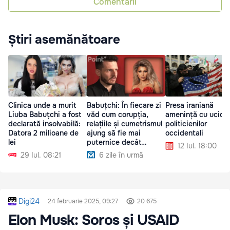
Comentarii
Știri asemănătoare
Clinica unde a murit
Babuțchi: În fiecare zi
Presa iraniană
Liuba Babuțchi a fost
văd cum corupția,
amenință cu ucide
declarată insolvabilă:
relațiile și cumetrismul
politicienilor
Datora 2 milioane de
ajung să fie mai
occidentali
lei
puternice decât
12 Iul. 18:00
adevărul
29 Iul. 08:21
6 zile în urmă
Digi24
24 februarie 2025, 09:27
20 675
Elon Musk: Soros și USAID