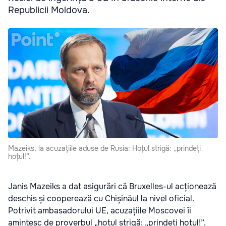
Republicii Moldova.
Mazeiks, la acuzațiile aduse de Rusia: Hoțul strigă: „prindeți
hoțul!”.
Janis Mazeiks a dat asigurări că Bruxelles-ul acționează
deschis și cooperează cu Chișinăul la nivel oficial.
Potrivit ambasadorului UE, acuzațiile Moscovei îi
amintesc de proverbul „hoțul strigă: „prindeți hoțul!”,