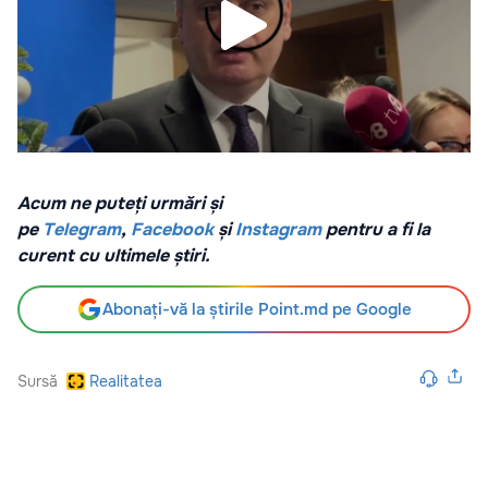
Acum ne puteți urmări și
pe
Telegram
,
Facebook
și
Instagram
pentru a fi la
curent cu ultimele știri.
Abonați-vă la știrile Point.md pe Google
Sursă
Realitatea