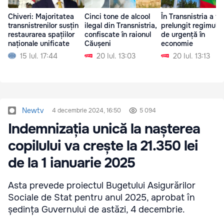
Chiveri: Majoritatea
Cinci tone de alcool
În Transnistria a fo
transnistrenilor susțin
ilegal din Transnistria,
prelungit regimul st
restaurarea spațiilor
confiscate în raionul
de urgență în
naționale unificate
Căușeni
economie
15 Iul. 17:44
20 Iul. 13:03
20 Iul. 13:13
Newtv
4 decembrie 2024, 16:50
5 094
Indemnizația unică la nașterea
copilului va crește la 21.350 lei
de la 1 ianuarie 2025
Asta prevede proiectul Bugetului Asigurărilor
Sociale de Stat pentru anul 2025, aprobat în
ședința Guvernului de astăzi, 4 decembrie.