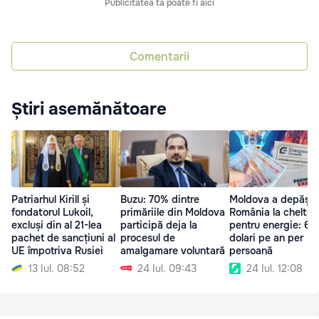
Publicitatea ta poate fi aici
Comentarii
Știri asemănătoare
Patriarhul Kirill și
Buzu: 70% dintre
Moldova a depășit
fondatorul Lukoil,
primăriile din Moldova
România la cheltuie
excluși din al 21-lea
participă deja la
pentru energie: 69
pachet de sancțiuni al
procesul de
dolari pe an per
UE împotriva Rusiei
amalgamare voluntară
persoană
13 Iul. 08:52
24 Iul. 09:43
24 Iul. 12:08