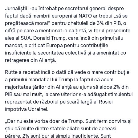
Jurnaliștii l-au întrebat pe secretarul general despre
faptul dacă membrii europeni ai NATO ar trebui „să se
pregătească moral” pentru cheltuieli de 3% din PIB, o
cifră pe care a menționat-o ca țintă, viitorul președinte
ales al SUA, Donald Trump, care, încă din primul său
mandat, a criticat Europa pentru contribuțiile
insuficiente la securitatea colectivă și a amenințat cu
retragerea din Alianță.
Rutte a repetat încă o dată că vede o mare contribuție
a primului mandat al lui Trump la faptul că acum
majoritatea țărilor din Alianță au ajuns să aloce 2% din
PIB sau mai mult, la care ulterior s-a adăugat stimulentul
reprezentat de războiul pe scară largă al Rusiei
împotriva Ucrainei.
„Dar nu este vorba doar de Trump. Sunt ferm convins și
știu că multe dintre statele aliate sunt de aceeași
părere. 2% sunt pur și simplu insuficiente. Sunt