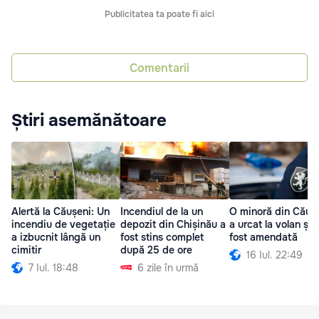
Publicitatea ta poate fi aici
Comentarii
Știri asemănătoare
Alertă la Căușeni: Un
Incendiul de la un
O minoră din Căuș
incendiu de vegetație
depozit din Chișinău a
a urcat la volan și 
a izbucnit lângă un
fost stins complet
fost amendată
cimitir
după 25 de ore
16 Iul. 22:49
7 Iul. 18:48
6 zile în urmă