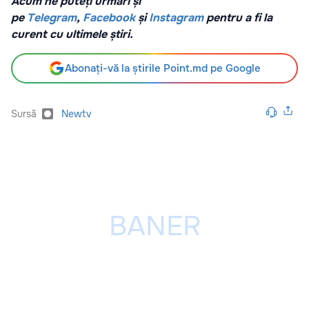
Acum ne puteți urmări și
pe
Telegram
,
Facebook
și
Instagram
pentru a fi la
curent cu ultimele știri.
Abonați-vă la știrile Point.md pe Google
Sursă
Newtv