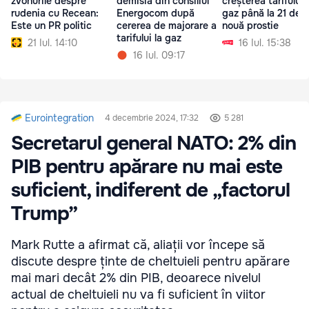
zvonurile despre
demisia din consiliul
creșterea tarifului 
rudenia cu Recean:
Energocom după
gaz până la 21 de l
Este un PR politic
cererea de majorare a
nouă prostie
tarifului la gaz
21 Iul. 14:10
16 Iul. 15:38
16 Iul. 09:17
Eurointegration
4 decembrie 2024, 17:32
5 281
Secretarul general NATO: 2% din
PIB pentru apărare nu mai este
suficient, indiferent de „factorul
Trump”
Mark Rutte a afirmat că, aliații vor începe să
discute despre ținte de cheltuieli pentru apărare
mai mari decât 2% din PIB, deoarece nivelul
actual de cheltuieli nu va fi suficient în viitor