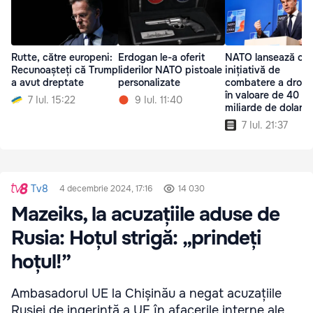
Rutte, către europeni:
Erdogan le-a oferit
NATO lansează o
Recunoașteți că Trump
liderilor NATO pistoale
inițiativă de
a avut dreptate
personalizate
combatere a drone
în valoare de 40 d
7 Iul. 15:22
9 Iul. 11:40
miliarde de dolari
7 Iul. 21:37
Tv8
4 decembrie 2024, 17:16
14 030
Mazeiks, la acuzațiile aduse de
Rusia: Hoțul strigă: „prindeți
hoțul!”
Ambasadorul UE la Chișinău a negat acuzațiile
Rusiei de ingerință a UE în afacerile interne ale