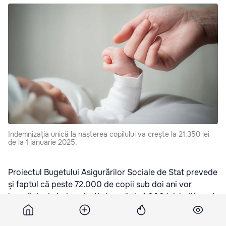
Indemnizația unică la nașterea copilului va crește la 21.350 lei
de la 1 ianuarie 2025.
Proiectul Bugetului Asigurărilor Sociale de Stat prevede
și faptul că peste 72.000 de copii sub doi ani vor
beneficia de indemnizația lunară de 1.000 lei, indiferent
dacă părinții sunt asigurați sau nu, relatează
newtv.md
.