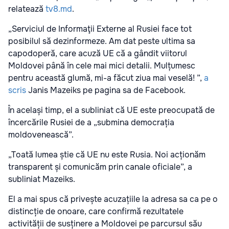
relatează
tv8.md
.
„Serviciul de Informaţii Externe al Rusiei face tot
posibilul să dezinformeze. Am dat peste ultima sa
capodoperă, care acuză UE că a gândit viitorul
Moldovei până în cele mai mici detalii. Mulțumesc
pentru această glumă, mi-a făcut ziua mai veselă!
”,
a
scris
Janis Mazeiks pe pagina sa de Facebook.
În același timp, el a subliniat că UE este preocupată de
încercările Rusiei de a „submina democrația
moldovenească”.
„Toată lumea știe că UE nu este Rusia. Noi acționăm
transparent și comunicăm prin canale oficiale”, a
subliniat Mazeiks.
El a mai spus că privește acuzațiile la adresa sa ca pe o
distincție de onoare, care confirmă rezultatele
activității de susținere a Moldovei pe parcursul său