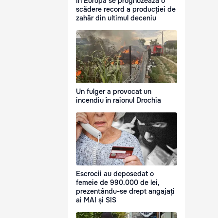
În Europa se prognozează o
scădere record a producției de
zahăr din ultimul deceniu
Un fulger a provocat un
incendiu în raionul Drochia
Escrocii au deposedat o
femeie de 990.000 de lei,
prezentându-se drept angajați
ai MAI și SIS