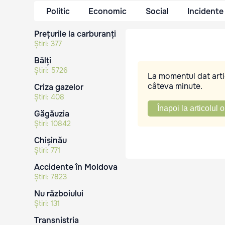
Politic
Economic
Social
Incidente
Prețurile la carburanți
Știri:
377
Bălți
Știri:
5726
La momentul dat artic
câteva minute.
Criza gazelor
Știri:
408
Înapoi la articolul o
Găgăuzia
Știri:
10842
Chișinău
Știri:
771
Accidente în Moldova
Știri:
7823
Nu războiului
Știri:
131
Transnistria