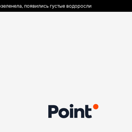
озеленела, появились густые водоросли