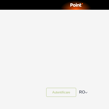
⌵
RO
Autentificare