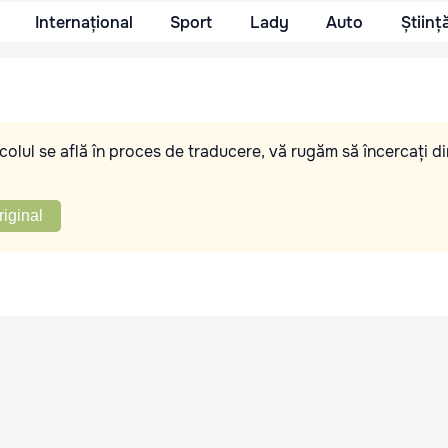
Internațional
Sport
Lady
Auto
Științ
olul se află în proces de traducere, vă rugăm să încercați di
riginal