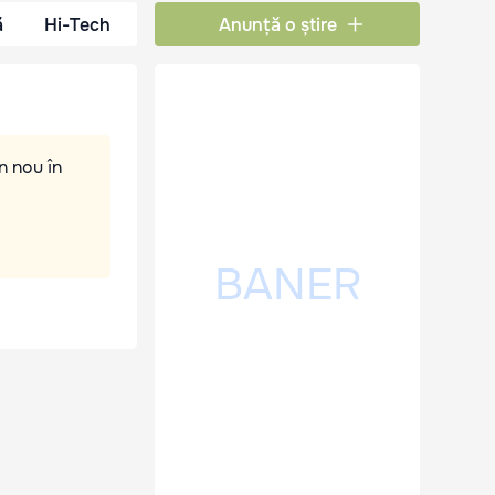
ă
Hi-Tech
Anunță o știre
n nou în