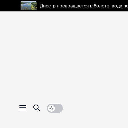
Днестр превращается в болото: вода п