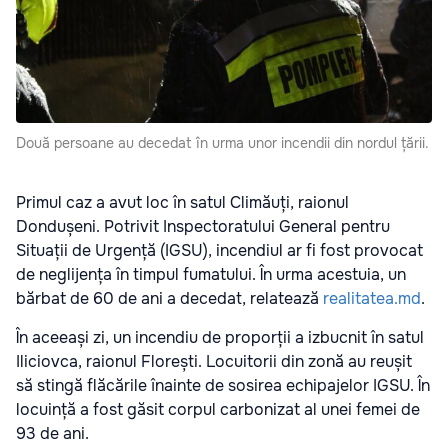
Două persoane au decedat în urma unor incendii din nordul țării.
Primul caz a avut loc în satul Climăuți, raionul
Dondușeni. Potrivit Inspectoratului General pentru
Situații de Urgență (IGSU), incendiul ar fi fost provocat
de neglijența în timpul fumatului. În urma acestuia, un
bărbat de 60 de ani a decedat, relatează
realitatea.md
.
În aceeași zi, un incendiu de proporții a izbucnit în satul
Iliciovca, raionul Florești. Locuitorii din zonă au reușit
să stingă flăcările înainte de sosirea echipajelor IGSU. În
locuință a fost găsit corpul carbonizat al unei femei de
93 de ani.