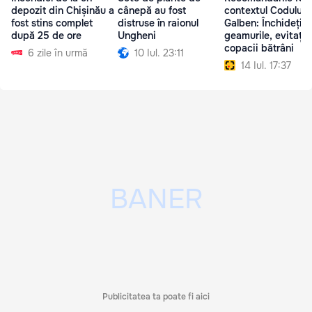
depozit din Chișinău a
cânepă au fost
contextul Codului
fost stins complet
distruse în raionul
Galben: Închideți
după 25 de ore
Ungheni
geamurile, evitați
copacii bătrâni
6 zile în urmă
10 Iul. 23:11
14 Iul. 17:37
Publicitatea ta poate fi aici