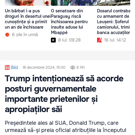
Un bărbat i-a pus
O senatoare din
Dosarul contraban
droguri în desertul unei
Paraguay riscă
cu armament de la
cunoștințe și a primit
închisoarea pentru
Leușeni: Șoferul
un an de închisoare
insulte aduse lui
camionului, trimis 
Mbappé
banca acuzaților în
6 zile în urmă
România
8 Iul. 09:28
16 Iul. 14:12
Bild
16 decembrie 2024, 15:00
6 741
Trump intenționează să acorde
posturi guvernamentale
importante prietenilor și
apropiaților săi
Președintele ales al SUA, Donald Trump, care
urmează să-și preia oficial atribuțiile la începutul