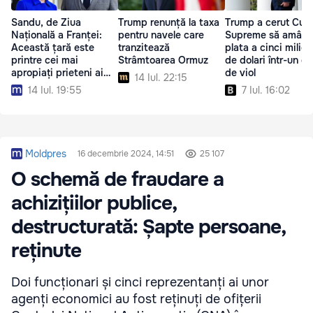
Sandu, de Ziua
Trump renunță la taxa
Trump a cerut Curți
Națională a Franței:
pentru navele care
Supreme să amâne
Această țară este
tranzitează
plata a cinci milio
printre cei mai
Strâmtoarea Ormuz
de dolari într-un d
apropiați prieteni ai
de viol
14 Iul. 22:15
noștri
14 Iul. 19:55
7 Iul. 16:02
Moldpres
16 decembrie 2024, 14:51
25 107
O schemă de fraudare a
achizițiilor publice,
destructurată: Șapte persoane,
reținute
Doi funcționari și cinci reprezentanți ai unor
agenți economici au fost reținuți de ofițerii