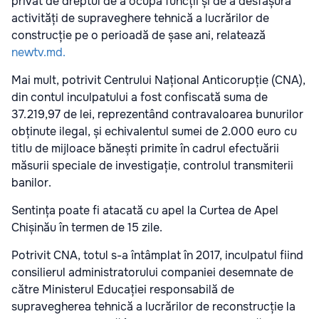
privat de dreptul de a ocupa funcții și de a desfășura
activități de supraveghere tehnică a lucrărilor de
construcție pe o perioadă de șase ani, relatează
newtv.md.
Mai mult, potrivit Centrului Național Anticorupție (CNA),
din contul inculpatului a fost confiscată suma de
37.219,97 de lei, reprezentând contravaloarea bunurilor
obținute ilegal, și echivalentul sumei de 2.000 euro cu
titlu de mijloace bănești primite în cadrul efectuării
măsurii speciale de investigație, controlul transmiterii
banilor.
Sentința poate fi atacată cu apel la Curtea de Apel
Chișinău în termen de 15 zile.
Potrivit CNA, totul s-a întâmplat în 2017, inculpatul fiind
consilierul administratorului companiei desemnate de
către Ministerul Educației responsabilă de
supravegherea tehnică a lucrărilor de reconstrucție la