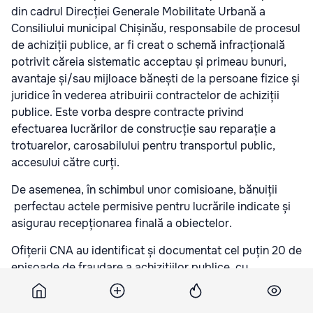
din cadrul Direcției Generale Mobilitate Urbană a
Consiliului municipal Chișinău, responsabile de procesul
de achiziții publice, ar fi creat o schemă infracțională
potrivit căreia sistematic acceptau și primeau bunuri,
avantaje și/sau mijloace bănești de la persoane fizice și
juridice în vederea atribuirii contractelor de achiziții
publice. Este vorba despre contracte privind
efectuarea lucrărilor de construcție sau reparație a
trotuarelor, carosabilului pentru transportul public,
accesului către curți.
De asemenea, în schimbul unor comisioane, bănuiții
perfectau actele permisive pentru lucrările indicate și
asigurau recepționarea finală a obiectelor.
Ofițerii CNA au identificat și documentat cel puțin 20 de
episoade de fraudare a achizițiilor publice, cu
implicarea persoanelor publice.
Acum ne puteți urmări și