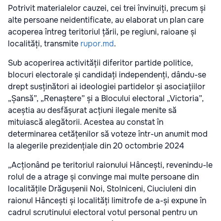
Potrivit materialelor cauzei, cei trei învinuiți, precum și
alte persoane neidentificate, au elaborat un plan care
acoperea întreg teritoriul țării, pe regiuni, raioane și
localități, transmite
rupor.md
.
Sub acoperirea activității diferitor partide politice,
blocuri electorale și candidați independenți, dându-se
drept susținători ai ideologiei partidelor și asociațiilor
„Șansă”, „Renaștere” și a Blocului electoral „Victoria”,
aceștia au desfășurat acțiuni ilegale menite să
mituiască alegătorii. Acestea au constat în
determinarea cetățenilor să voteze într-un anumit mod
la alegerile prezidențiale din 20 octombrie 2024
„Acționând pe teritoriul raionului Hâncești, revenindu-le
rolul de a atrage și convinge mai multe persoane din
localitățile Drăgușenii Noi, Stolniceni, Ciuciuleni din
raionul Hâncești și localități limitrofe de a-și expune în
cadrul scrutinului electoral votul personal pentru un