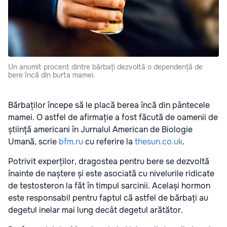
Un anumit procent dintre bărbați dezvoltă o dependență de
bere încă din burta mamei.
Bărbaților începe să le placă berea încă din pântecele
mamei. O astfel de afirmație a fost făcută de oamenii de
știință americani în Jurnalul American de Biologie
Umană, scrie
bfm.ru
cu referire la
thesun.co.uk
.
Potrivit experților, dragostea pentru bere se dezvoltă
înainte de naștere și este asociată cu nivelurile ridicate
de testosteron la făt în timpul sarcinii. Același hormon
este responsabil pentru faptul că astfel de bărbați au
degetul inelar mai lung decât degetul arătător.