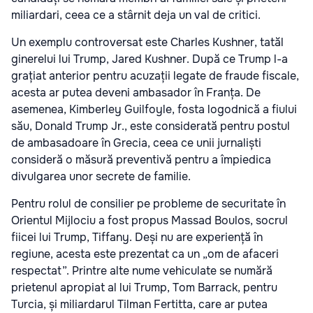
miliardari, ceea ce a stârnit deja un val de critici.
Un exemplu controversat este Charles Kushner, tatăl
ginerelui lui Trump, Jared Kushner. După ce Trump l-a
grațiat anterior pentru acuzații legate de fraude fiscale,
acesta ar putea deveni ambasador în Franța. De
asemenea, Kimberley Guilfoyle, fosta logodnică a fiului
său, Donald Trump Jr., este considerată pentru postul
de ambasadoare în Grecia, ceea ce unii jurnaliști
consideră o măsură preventivă pentru a împiedica
divulgarea unor secrete de familie.
Pentru rolul de consilier pe probleme de securitate în
Orientul Mijlociu a fost propus Massad Boulos, socrul
fiicei lui Trump, Tiffany. Deși nu are experiență în
regiune, acesta este prezentat ca un „om de afaceri
respectat”. Printre alte nume vehiculate se numără
prietenul apropiat al lui Trump, Tom Barrack, pentru
Turcia, și miliardarul Tilman Fertitta, care ar putea