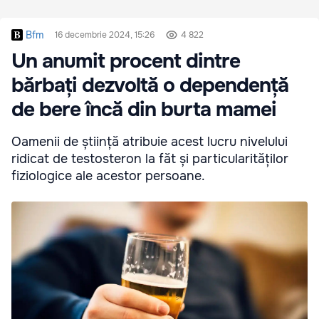
Bfm
16 decembrie 2024, 15:26
4 822
Un anumit procent dintre
bărbați dezvoltă o dependență
de bere încă din burta mamei
Oamenii de știință atribuie acest lucru nivelului
ridicat de testosteron la făt și particularităților
fiziologice ale acestor persoane.