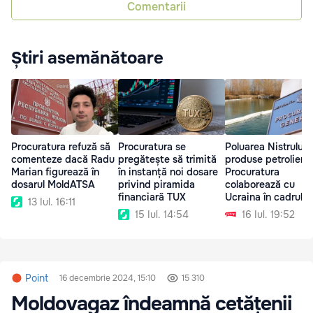
Comentarii
Știri asemănătoare
Procuratura refuză să
Procuratura se
Poluarea Nistrului 
comenteze dacă Radu
pregătește să trimită
produse petroliere:
Marian figurează în
în instanță noi dosare
Procuratura
dosarul MoldATSA
privind piramida
colaborează cu
financiară TUX
Ucraina în cadrul
13 Iul. 16:11
anchetei
15 Iul. 14:54
16 Iul. 19:52
Point
16 decembrie 2024, 15:10
15 310
Moldovagaz îndeamnă cetățenii