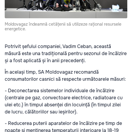
Moldovagaz îndeamnă cetățenii să utilizeze rațional resursele
energetice.
Potrivit șefului companiei, Vadim Ceban, această
măsură este una tradițională pentru sezonul de încălzire
și a fost aplicată și în anii precedenți.
În același timp, SA Moldovagaz recomandă
consumatorilor casnici să respecte următoarele măsuri:
- Deconectarea sistemelor individuale de încălzire
(centrale pe gaz, convectoare electrice, radiatoare cu
ulei etc.) în timpul absenței din locuință (în timpul zilei
de lucru, călătoriilor sau ieșirilor).
- Reducerea puterii aparatelor de încălzire pe timp de
noapte și menținerea temperaturii interioare la 18-19