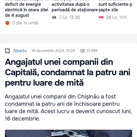
deficit de energie
activitatea după o
sunt suficiente pen
electrică în seara zilei
perioadă de staționare
șapte zile
de 4 august
7 Iul. 13:30
28 Iul. 11:11
3 zile în urmă
Newtv
16 decembrie 2024, 15:04
10 696
Angajatul unei companii din
Capitală, condamnat la patru ani
pentru luare de mită
Angajatul unei companii din Chișinău a fost
condamnat la patru ani de închisoare pentru
luare de mită. Acest lucru a devenit cunoscut luni,
16 decembrie.