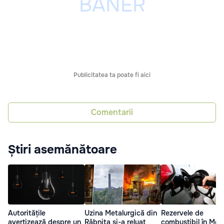
Publicitatea ta poate fi aici
Comentarii
Știri asemănătoare
Autoritățile
Uzina Metalurgică din
Rezervele de
avertizează despre un
Râbnița și-a reluat
combustibil în Mol