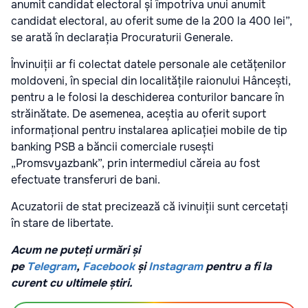
anumit candidat electoral și împotriva unui anumit
candidat electoral, au oferit sume de la 200 la 400 lei”,
se arată în declarația Procuraturii Generale.
Învinuiții ar fi colectat datele personale ale cetățenilor
moldoveni, în special din localitățile raionului Hâncești,
pentru a le folosi la deschiderea conturilor bancare în
străinătate. De asemenea, aceștia au oferit suport
informațional pentru instalarea aplicației mobile de tip
banking PSB a băncii comerciale rusești
„Promsvyazbank”, prin intermediul căreia au fost
efectuate transferuri de bani.
Acuzatorii de stat precizează că ivinuiții sunt cercetați
în stare de libertate.
Acum ne puteți urmări și
pe
Telegram
,
Facebook
și
Instagram
pentru a fi la
curent cu ultimele știri.