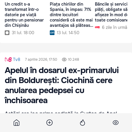
Un credit s-a
Piața chiriilor din
Băncile și serviciil
transformat într-o
Spania, în impas: 71%
plăți, obligate să
datorie pe viață
dintre locuitori
afișeze în mod des
pentru un pensionar
consideră că este mai
toate comisioanele
din Chișinău
avantajos să plătească
6 zile în urmă
ipotecă
31 Iul. 18:00
13 Iul. 14:50
Tv8
7 aprilie 2026, 17:50
10 248
Apelul în dosarul ex-primarului
din Boldurești: Ciochină cere
anularea pedepsei cu
închisoarea
Astăzi are loc prima ședință la Curtea de Apel
Centru, după ce Nicanor Ciochină, condamnat la
7 ani de închisoare în cazul copilului lovit mortal