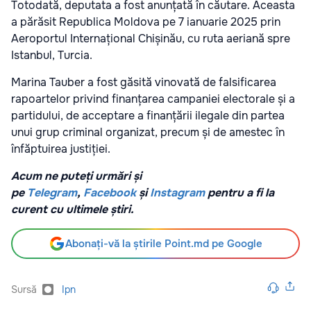
Totodată, deputata a fost anunțată în căutare. Aceasta
a părăsit Republica Moldova pe 7 ianuarie 2025 prin
Aeroportul Internațional Chișinău, cu ruta aeriană spre
Istanbul, Turcia.
Marina Tauber a fost găsită vinovată de falsificarea
rapoartelor privind finanțarea campaniei electorale și a
partidului, de acceptare a finanțării ilegale din partea
unui grup criminal organizat, precum și de amestec în
înfăptuirea justiției.
Acum ne puteți urmări și
pe
Telegram
,
Facebook
și
Instagram
pentru a fi la
curent cu ultimele știri.
Abonați-vă la știrile Point.md pe Google
Sursă
Ipn