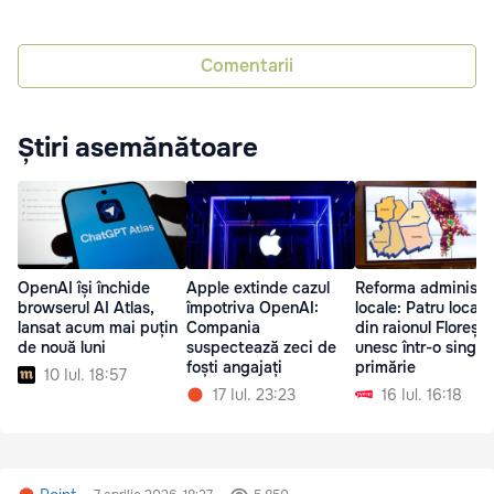
Comentarii
Știri asemănătoare
OpenAI își închide
Apple extinde cazul
Reforma administra
browserul AI Atlas,
împotriva OpenAI:
locale: Patru localit
lansat acum mai puțin
Compania
din raionul Florești
de nouă luni
suspectează zeci de
unesc într-o singur
foști angajați
primărie
10 Iul. 18:57
17 Iul. 23:23
16 Iul. 16:18