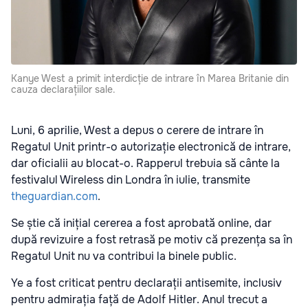
Kanye West a primit interdicție de intrare în Marea Britanie din
cauza declarațiilor sale.
Luni, 6 aprilie, West a depus o cerere de intrare în
Regatul Unit printr-o autorizație electronică de intrare,
dar oficialii au blocat-o. Rapperul trebuia să cânte la
festivalul Wireless din Londra în iulie, transmite
theguardian.com
.
Se știe că inițial cererea a fost aprobată online, dar
după revizuire a fost retrasă pe motiv că prezența sa în
Regatul Unit nu va contribui la binele public.
Ye a fost criticat pentru declarații antisemite, inclusiv
pentru admirația față de Adolf Hitler. Anul trecut a