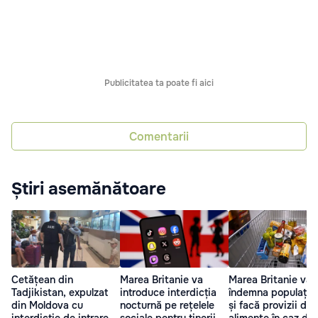
Publicitatea ta poate fi aici
Comentarii
Știri asemănătoare
Cetățean din
Marea Britanie va
Marea Britanie va
Tadjikistan, expulzat
introduce interdicția
îndemna populația 
din Moldova cu
nocturnă pe rețelele
și facă provizii de
interdicție de intrare
sociale pentru tinerii
alimente în caz de