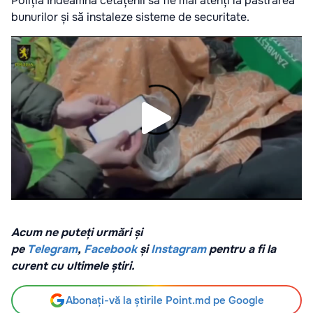
Poliția îndeamnă cetățenii să fie mai atenți la păstrarea
bunurilor și să instaleze sisteme de securitate.
Acum ne puteți urmări și
pe
Telegram
,
Facebook
și
Instagram
pentru a fi la
curent cu ultimele știri.
Abonați-vă la știrile Point.md pe Google