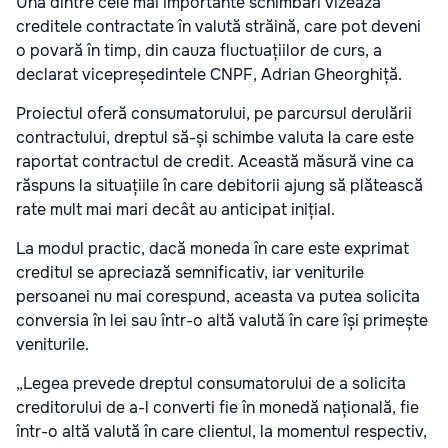
Una dintre cele mai importante schimbări vizează
creditele contractate în valută străină, care pot deveni
o povară în timp, din cauza fluctuațiilor de curs, a
declarat vicepreședintele CNPF, Adrian Gheorghiță.
Proiectul oferă consumatorului, pe parcursul derulării
contractului, dreptul să-și schimbe valuta la care este
raportat contractul de credit. Această măsură vine ca
răspuns la situațiile în care debitorii ajung să plătească
rate mult mai mari decât au anticipat inițial.
La modul practic, dacă moneda în care este exprimat
creditul se apreciază semnificativ, iar veniturile
persoanei nu mai corespund, aceasta va putea solicita
conversia în lei sau într-o altă valută în care își primește
veniturile.
„Legea prevede dreptul consumatorului de a solicita
creditorului de a-l converti fie în monedă națională, fie
într-o altă valută în care clientul, la momentul respectiv,