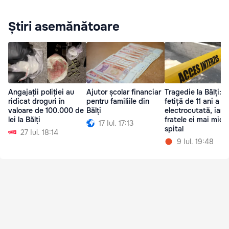
Știri asemănătoare
Angajații poliției au
Ajutor școlar financiar
Tragedie la Bălți: O
ridicat droguri în
pentru familiile din
fetiță de 11 ani a m
valoare de 100.000 de
Bălți
electrocutată, iar
lei la Bălți
fratele ei mai mic e
17 Iul. 17:13
spital
27 Iul. 18:14
9 Iul. 19:48