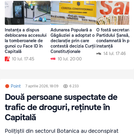
Instanța a dispus
Adunarea Populară a
O fostă secretară 
deblocarea accesului
Găgăuziei a adoptat o
Partidului Șansă,
la tomberoanele de
declarație prin care
condamnată în pri
gunoi cu Face ID în
contestă decizia Curții
instanță
Capitală
Constituționale
14 Iul. 17:46
10 Iul. 17:45
10 Iul. 20:00
Point
7 aprilie 2026, 18:09
6 233
Două persoane suspectate de
trafic de droguri, reținute în
Capitală
Polițiștii din sectorul Botanica au deconspirat