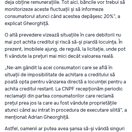
deja obține remunerațiile. Tot aici, băncile vor trebui să
monitorizeze aceste fluctuații și să informeze
consumatorul atunci când acestea depășesc 20%”, a
explicat Gheorghiță.
O altă prevedere vizează situațiile în care debitorii nu
mai pot achita creditul și riscă să-și piardă locuința. În
prezent, imobilele ajung, de regulă, la licitație, unde pot
fi vândute la prețuri mai mici decât valoarea reală.
„Ne-am gândit la acei consumatori care se află în
situații de imposibilitate de achitare a creditului să
poată opta pentru vânzarea directă a locuinței pentru a
achita creditul restant. La CNPF recepționăm periodic
reclamații din partea consumatorilor care reclamă
prețul prea jos la care au fost vândute proprietățile
atunci când au intrat în procedura de executare silită”, a
menționat Adrian Gheorghiță.
Astfel, oamenii ar putea avea șansa să-și vândă singuri