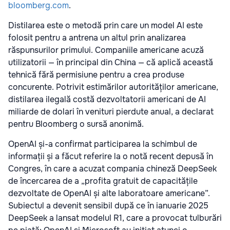
bloomberg.com
.
Distilarea este o metodă prin care un model AI este
folosit pentru a antrena un altul prin analizarea
răspunsurilor primului. Companiile americane acuză
utilizatorii — în principal din China — că aplică această
tehnică fără permisiune pentru a crea produse
concurente. Potrivit estimărilor autorităților americane,
distilarea ilegală costă dezvoltatorii americani de AI
miliarde de dolari în venituri pierdute anual, a declarat
pentru Bloomberg o sursă anonimă.
OpenAI și-a confirmat participarea la schimbul de
informații și a făcut referire la o notă recent depusă în
Congres, în care a acuzat compania chineză DeepSeek
de încercarea de a „profita gratuit de capacitățile
dezvoltate de OpenAI și alte laboratoare americane”.
Subiectul a devenit sensibil după ce în ianuarie 2025
DeepSeek a lansat modelul R1, care a provocat tulburări