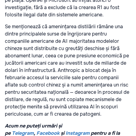
pe piață: OpenAI și Microsoft au inițiat atunci o
investigație, fără a exclude că la crearea R1 au fost
folosite ilegal date din sistemele americane.
Se menționează că amenințarea distilării rămâne una
dintre principalele surse de îngrijorare pentru
companiile americane de AI: majoritatea modelelor
chineze sunt distribuite cu greutăți deschise și fără
abonament lunar, ceea ce pune presiune economică pe
jucătorii americani care au investit sute de miliarde de
dolari în infrastructură. Anthropic a blocat deja în
februarie accesul la serviciile sale pentru companii
aflate sub control chinez și a numit amenințarea un risc
pentru securitatea națională — deoarece în procesul de
distilare, de regulă, nu sunt copiate mecanismele de
protecție menite să prevină utilizarea AI în scopuri
periculoase, cum ar fi crearea de patogeni.
Acum ne puteți urmări și
pe
Telegram
,
Facebook
și
Instagram
pentru a fi la