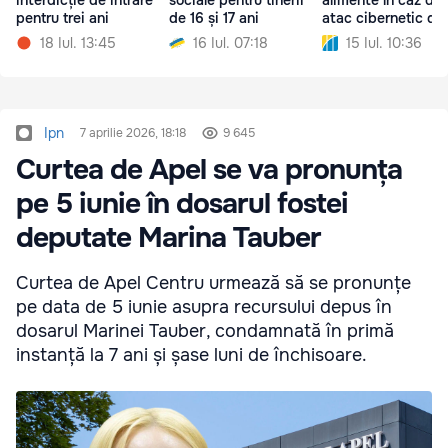
pentru trei ani
de 16 și 17 ani
atac cibernetic din
partea Rusiei
18 Iul. 13:45
16 Iul. 07:18
15 Iul. 10:36
Ipn
7 aprilie 2026, 18:18
9 645
Curtea de Apel se va pronunța
pe 5 iunie în dosarul fostei
deputate Marina Tauber
Curtea de Apel Centru urmează să se pronunțe
pe data de 5 iunie asupra recursului depus în
dosarul Marinei Tauber, condamnată în primă
instanță la 7 ani și șase luni de închisoare.