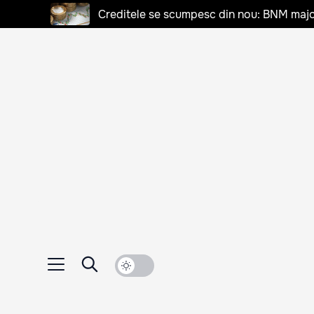
Creditele se scumpesc din nou: BNM majo