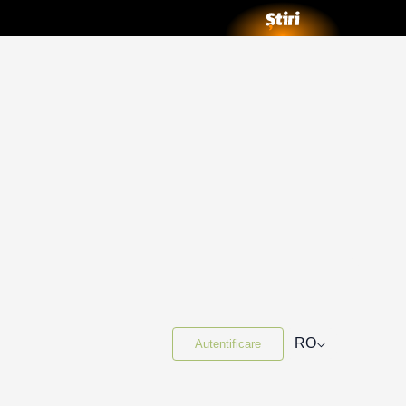
⌵
RO
Autentificare