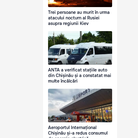
Trei persoane au murit în urma
atacului nocturn al Rusiei
asupra regiunii Kiev
ANTA a verificat stațiile auto
din Chișinău și a constatat mai
multe încălcări
Aeroportul Internațional
Chișinău și-a redus consumul