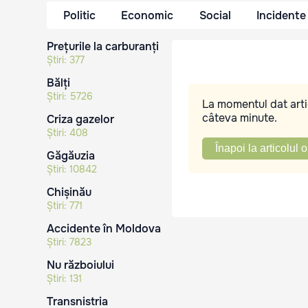
Politic
Economic
Social
Incidente
Prețurile la carburanți
Știri:
377
Bălți
Știri:
5726
La momentul dat artic
câteva minute.
Criza gazelor
Știri:
408
Înapoi la articolul o
Găgăuzia
Știri:
10842
Chișinău
Știri:
771
Accidente în Moldova
Știri:
7823
Nu războiului
Știri:
131
Transnistria