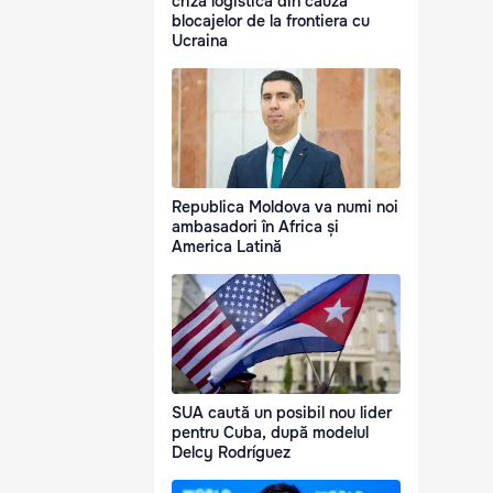
criză logistică din cauza
blocajelor de la frontiera cu
Ucraina
Republica Moldova va numi noi
ambasadori în Africa și
America Latină
SUA caută un posibil nou lider
pentru Cuba, după modelul
Delcy Rodríguez