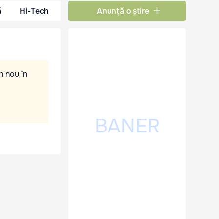
ă
Hi-Tech
Anunță o știre
n nou în