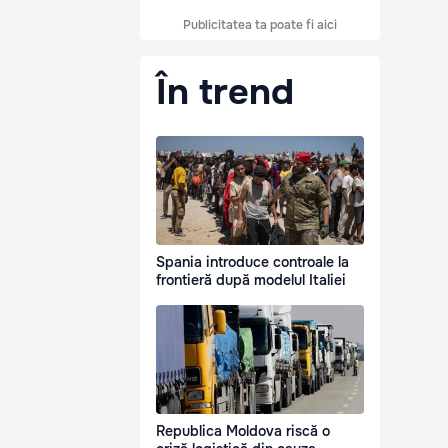
Publicitatea ta poate fi aici
În trend
Spania introduce controale la
frontieră după modelul Italiei
Republica Moldova riscă o