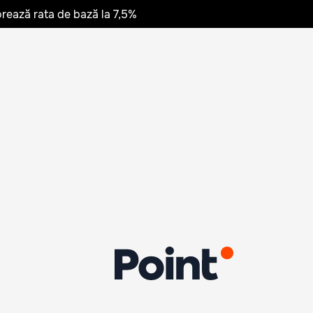
rează rata de bază la 7,5%