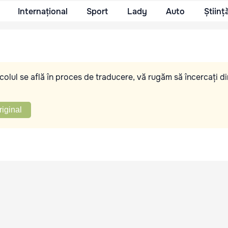
Internațional
Sport
Lady
Auto
Științ
olul se află în proces de traducere, vă rugăm să încercați di
riginal