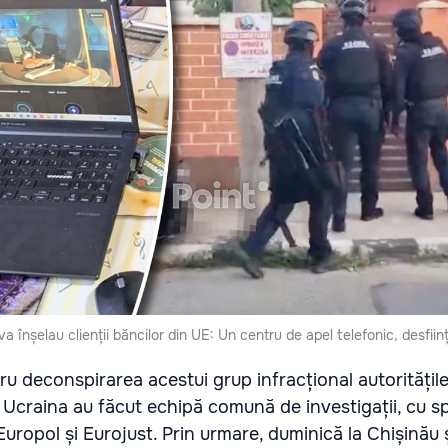
 înșelau clienții băncilor din UE: Un centru de apel telefonic, desființ
tru deconspirarea acestui grup infracțional autoritățile
Ucraina au făcut echipă comună de investigații, cu spr
uropol și Eurojust. Prin urmare, duminică la Chișinău 