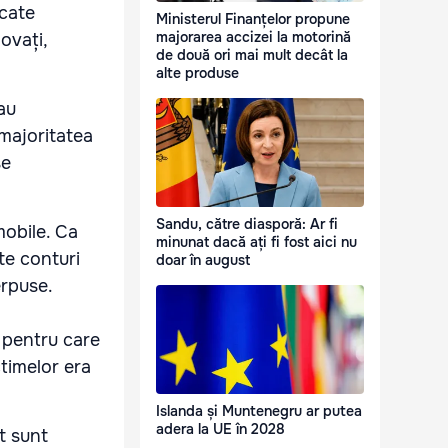
icate
Ministerul Finanțelor propune
majorarea accizei la motorină
ovați,
de două ori mai mult decât la
alte produse
au
 majoritatea
se
Sandu, către diasporă: Ar fi
mobile. Ca
minunat dacă ați fi fost aici nu
te conturi
doar în august
erpuse.
 pentru care
ctimelor era
Islanda și Muntenegru ar putea
adera la UE în 2028
t sunt