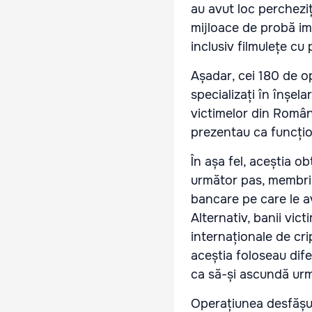
au avut loc percheziț
mijloace de probă imp
inclusiv filmulețe cu
Așadar, cei 180 de o
specializați în înșel
victimelor din Român
prezentau ca funcțion
În așa fel, aceștia o
următor pas, membrii 
bancare pe care le a
Alternativ, banii vic
internaționale de cr
aceștia foloseau dife
ca să-și ascundă urme
Operațiunea desfășur