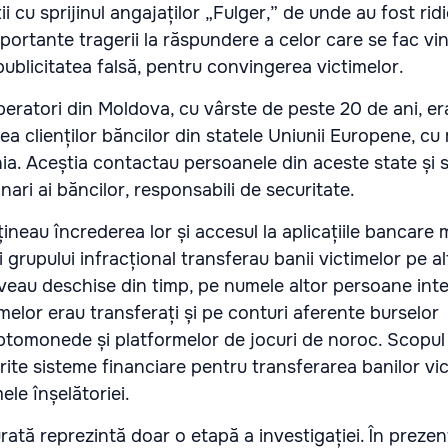
ii cu sprijinul angajaților „Fulger,” de unde au fost rid
ortante tragerii la răspundere a celor care se fac vin
 publicitatea falsă, pentru convingerea victimelor.
peratori din Moldova, cu vârste de peste 20 de ani, er
area clienților băncilor din statele Uniunii Europene, cu
ia. Aceștia contactau persoanele din aceste state și 
ari ai băncilor, responsabili de securitate.
bțineau încrederea lor și accesul la aplicațiile bancare 
grupului infracțional transferau banii victimelor pe al
veau deschise din timp, pe numele altor persoane int
timelor erau transferați și pe conturi aferente burselor
iptomonede și platformelor de jocuri de noroc. Scopul
rite sisteme financiare pentru transferarea banilor vi
le înșelătoriei.
ată reprezintă doar o etapă a investigației. În prezen