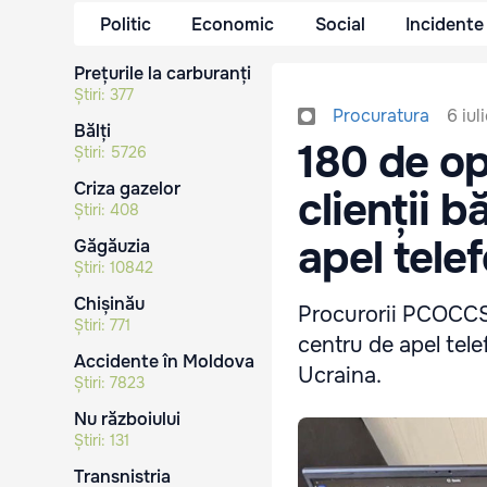
Politic
Economic
Social
Incidente
Prețurile la carburanți
Știri:
377
6 iul
Procuratura
Bălți
180 de op
Știri:
5726
Criza gazelor
clienții 
Știri:
408
apel telef
Găgăuzia
Știri:
10842
Chișinău
Procurorii PCOCCS,
Știri:
771
centru de apel tel
Accidente în Moldova
Ucraina.
Știri:
7823
Nu războiului
Știri:
131
Transnistria