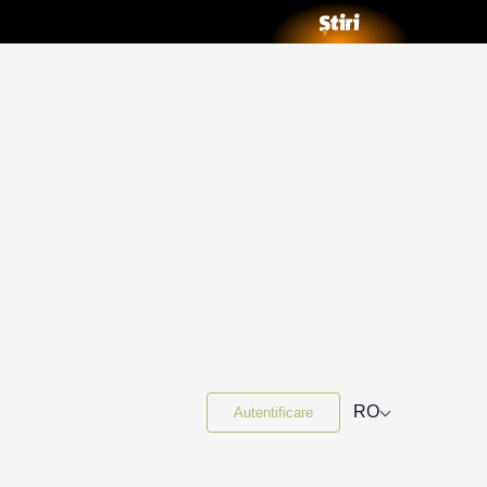
⌵
RO
Autentificare