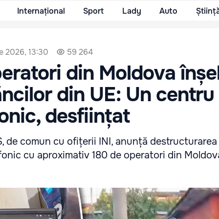
Internațional
Sport
Lady
Auto
Științ
ie 2026, 13:30
59 264
eratori din Moldova înșe
băncilor din UE: Un centru
onic, desființat
 de comun cu ofițerii INI, anunță destructurarea 
efonic cu aproximativ 180 de operatori din Moldov