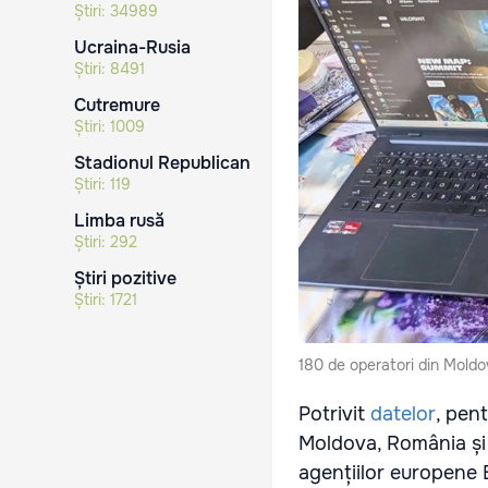
Știri:
34989
Ucraina-Rusia
Știri:
8491
Cutremure
Știri:
1009
Stadionul Republican
Știri:
119
Limba rusă
Știri:
292
Știri pozitive
Știri:
1721
180 de operatori din Moldova
Potrivit
datelor
, pen
Moldova, România și 
agențiilor europene E