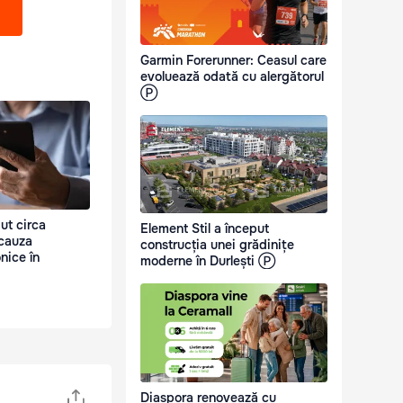
Garmin Forerunner: Ceasul care
evoluează odată cu alergătorul
Ⓟ
ut circa
Element Stil a început
 cauza
construcția unei grădinițe
onice în
moderne în Durlești Ⓟ
Diaspora renovează cu