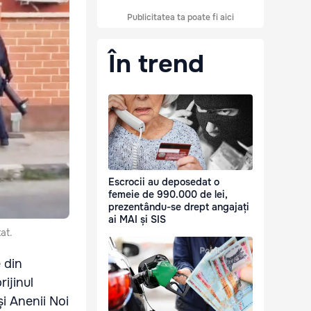
Publicitatea ta poate fi aici
În trend
Escrocii au deposedat o
femeie de 990.000 de lei,
prezentându-se drept angajați
ai MAI și SIS
at.
 din
ijinul
și Anenii Noi