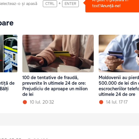
Ai găsit o greșeală în
+
Selecteaz-o și apasă
CTRL
ENTER
text?
Anunță-ne!
oare
100 de tentative de fraudă,
Moldovenii au pierd
tiță de
prevenite în ultimele 24 de ore:
500.000 de lei din
Bălți
Prejudiciu de aproape un milion
escrocheriilor telef
de lei
ultimele 24 de ore
10 Iul. 20:32
14 Iul. 17:17