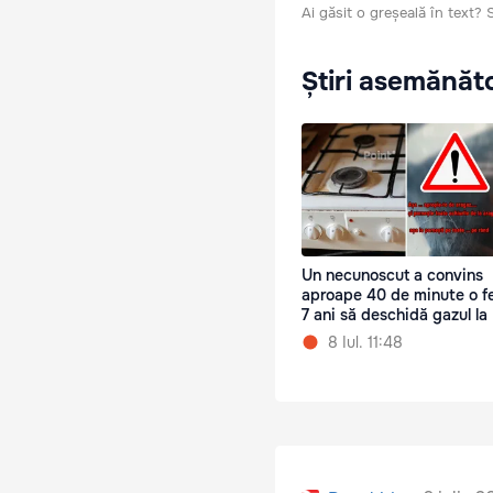
Ai găsit o greșeală în text?
Știri asemănăt
Un necunoscut a convins
aproape 40 de minute o fe
7 ani să deschidă gazul la 
8 Iul. 11:48