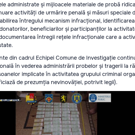
le administrate și mijloacele materiale de probă ridica
uare activități de urmărire penală și măsuri speciale 
tabilirea întregului mecanism infracțional, identificarea
onatorilor, beneficiarilor și participanților la activita
documentarea întregii rețele infracționale care a acti
state.
nte din cadrul Echipei Comune de Investigație contin
nală în vederea administrării probelor și tragerii la 
oanelor implicate în activitatea grupului criminal orga
iciază de prezumția nevinovăției, potrivit legii).