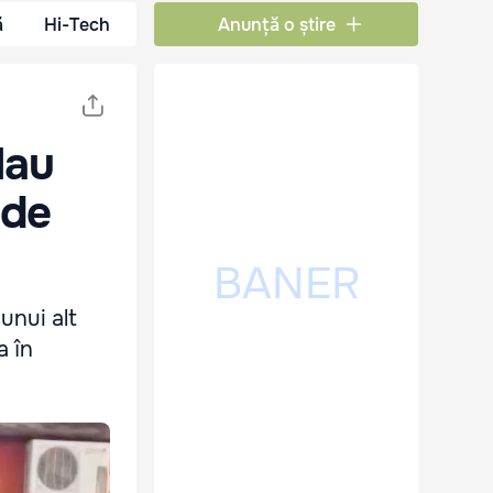
ă
Hi-Tech
Anunță o știre
lau
 de
unui alt
a în