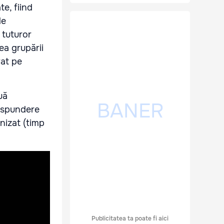
te, fiind
de
 tuturor
tea grupării
vat pe
uă
răspundere
nizat (timp
Publicitatea ta poate fi aici