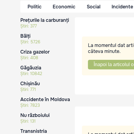
Politic
Economic
Social
Incidente
Prețurile la carburanți
Știri:
377
Bălți
Știri:
5726
La momentul dat artic
câteva minute.
Criza gazelor
Știri:
408
Înapoi la articolul o
Găgăuzia
Știri:
10842
Chișinău
Știri:
771
Accidente în Moldova
Știri:
7823
Nu războiului
Știri:
131
Transnistria