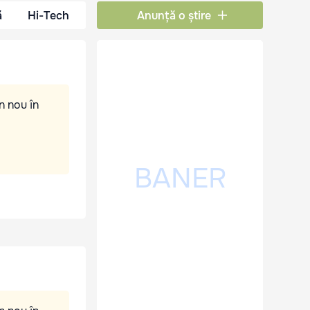
ă
Hi-Tech
Anunță o știre
n nou în