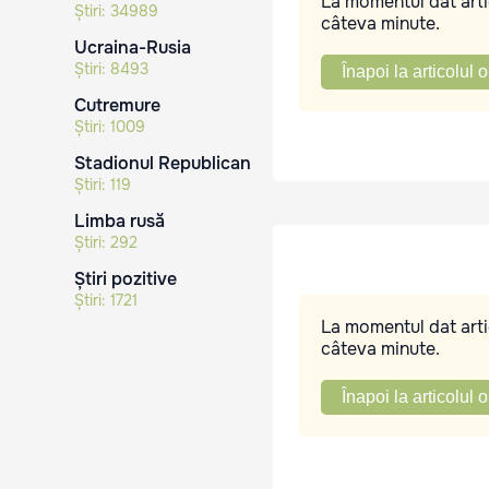
La momentul dat artic
Știri:
34989
câteva minute.
Ucraina-Rusia
Știri:
8493
Înapoi la articolul o
Cutremure
Știri:
1009
Stadionul Republican
Știri:
119
Limba rusă
Știri:
292
Știri pozitive
Știri:
1721
La momentul dat artic
câteva minute.
Înapoi la articolul o