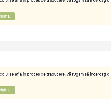
olul se află în proces de traducere, vă rugăm să încercați di
riginal
olul se află în proces de traducere, vă rugăm să încercați di
riginal