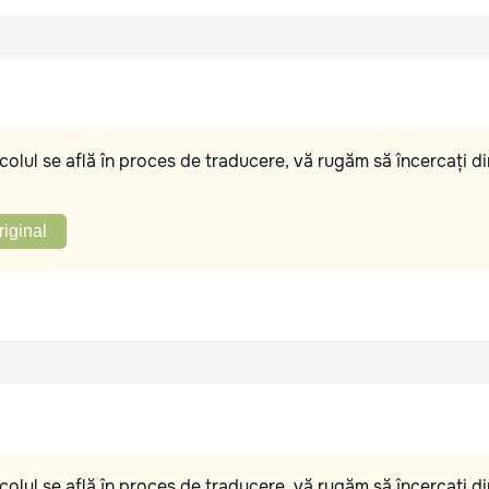
olul se află în proces de traducere, vă rugăm să încercați di
riginal
olul se află în proces de traducere, vă rugăm să încercați di