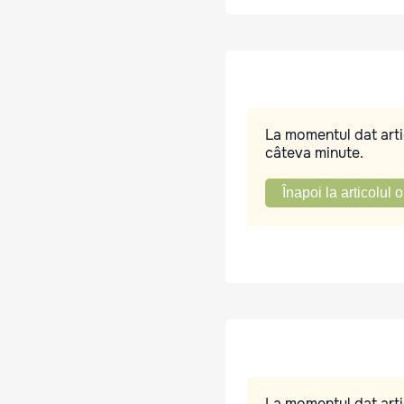
La momentul dat artic
câteva minute.
Înapoi la articolul o
La momentul dat artic