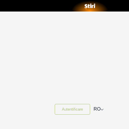
⌵
RO
Autentificare