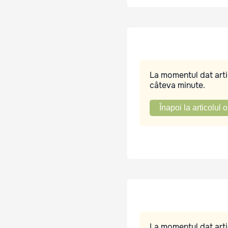
La momentul dat artic
câteva minute.
Înapoi la articolul o
La momentul dat artic