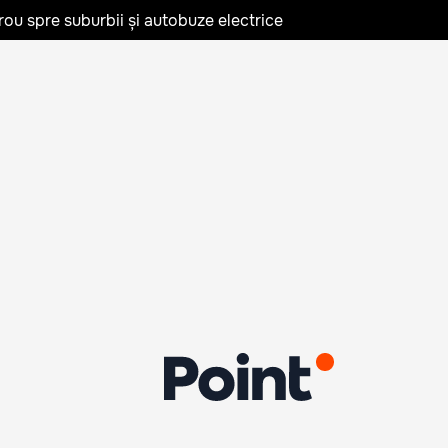
rou spre suburbii și autobuze electrice