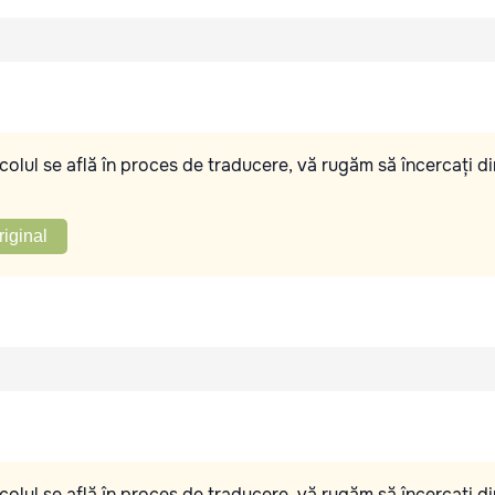
olul se află în proces de traducere, vă rugăm să încercați di
riginal
olul se află în proces de traducere, vă rugăm să încercați di