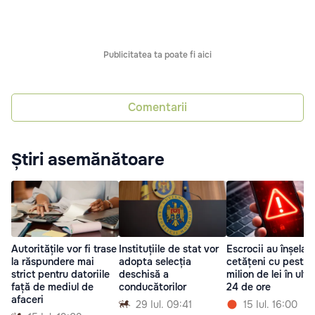
Publicitatea ta poate fi aici
Comentarii
Știri asemănătoare
Autoritățile vor fi trase
Instituțiile de stat vor
Escrocii au înșelat
la răspundere mai
adopta selecția
cetățeni cu peste 
strict pentru datoriile
deschisă a
milion de lei în ulti
față de mediul de
conducătorilor
24 de ore
afaceri
29 Iul. 09:41
15 Iul. 16:00