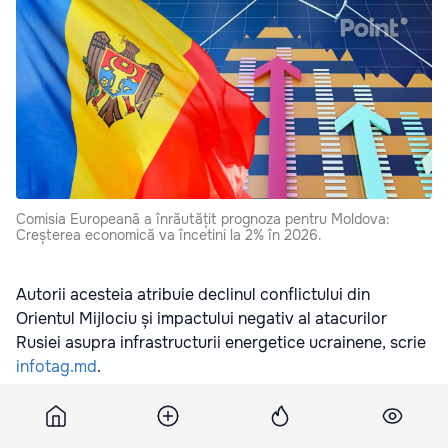
Comisia Europeană a înrăutățit prognoza pentru Moldova:
Creșterea economică va încetini la 2% în 2026.
Autorii acesteia atribuie declinul conflictului din
Orientul Mijlociu și impactului negativ al atacurilor
Rusiei asupra infrastructurii energetice ucrainene, scrie
infotag.md
.
Potrivit experților, creșterea se va consolida la 3,5% în
2027 „pe măsură ce șocul energetic se diminuează,