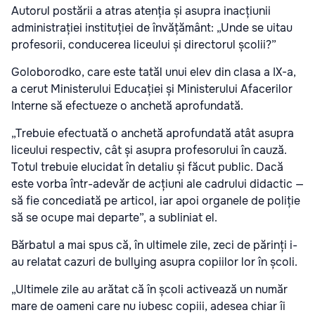
Autorul postării a atras atenția și asupra inacțiunii
administrației instituției de învățământ: „Unde se uitau
profesorii, conducerea liceului și directorul școlii?”
Goloborodko, care este tatăl unui elev din clasa a IX-a,
a cerut Ministerului Educației și Ministerului Afacerilor
Interne să efectueze o anchetă aprofundată.
„Trebuie efectuată o anchetă aprofundată atât asupra
liceului respectiv, cât și asupra profesorului în cauză.
Totul trebuie elucidat în detaliu și făcut public. Dacă
este vorba într-adevăr de acțiuni ale cadrului didactic —
să fie concediată pe articol, iar apoi organele de poliție
să se ocupe mai departe”, a subliniat el.
Bărbatul a mai spus că, în ultimele zile, zeci de părinți i-
au relatat cazuri de bullying asupra copiilor lor în școli.
„Ultimele zile au arătat că în școli activează un număr
mare de oameni care nu iubesc copiii, adesea chiar îi