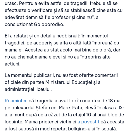
urăsc. Pentru a evita astfel de tragedii, trebuie să se
efectueze o verificare și să se stabilească cine este cu
adevărat demn să fie profesor și cine nu”, a
concluzionat Goloborodko.
El a relatat și un detaliu neobișnuit: în momentul
tragediei, pe acoperiș se afla o altă fată împreună cu
mama ei. Acestea au stat acolo mai bine de o oră, dar
nu au chemat mama elevei și nu au întreprins alte
acțiuni.
La momentul publicării, nu au fost oferite comentarii
oficiale din partea Ministerului Educației și a
administrației liceului.
Reamintim
că tragedia a avut loc în noaptea de 18 mai
pe bulevardul Ștefan cel Mare. Fata, elevă în clasa a IX-
a, a murit după ce a căzut de la etajul 10 al unui bloc de
locuințe. Mama prietenei victimei
a povestit
că aceasta
a fost supusă în mod repetat bullying-ului în școală.