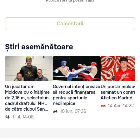
Publicitatea ta poate fi aici
Comentarii
Știri asemănătoare
Un jucător din
Guvernul intenționează
Un portar moldove
Moldova cu o înălțime
să reducă finanțarea
semnat un contract
de 2,16 m, selectat în
pentru sporturile
Atletico Madrid
cadrul draftului NHL
neolimpice
14 Apr. 14:22
de către clubul San
10 Iun. 07:36
Jose
1 Iul. 14:08