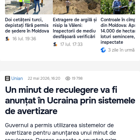
Doi cetățeni turci,
Extragere de argilă și
Controale în cîmpur
depistați fără permis
nisip la Văleni:
din Moldova: Apro
de ședere în Moldova
Inspectorii de mediu
14.000 de hectare
desfășoară verificări
loturi semincere,
16 Iul. 19:36
inspectate
17 Iul. 17:33
3 zile în urmă
Unian
22 mai 2026, 16:20
19 798
Un minut de reculegere va fi
anunțat în Ucraina prin sistemele
de avertizare
Guvernul a permis utilizarea sistemelor de
avertizare pentru anunțarea unui minut de