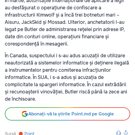
În martie, autoritățile internaționale de aplicare a legii
au desfășurat o operațiune de confiscare a
infrastructurii Kimwolf și a încă trei botneturi mari –
Aisuru, JackSkid și Mossad. Ulterior, anchetatorii l-au
legat pe Butler de administrarea rețelei prin adrese IP,
date din conturi online, operațiuni financiare și
corespondență în mesagerii.
În Canada, suspectului i s-au adus acuzații de utilizare
neautorizată a sistemelor informatice și deținere ilegală
a instrumentelor pentru comiterea infracțiunilor
informatice. În SUA, i s-a adus și acuzația de
complicitate la spargeri informatice. În cazul extrădării
și recunoașterii vinovăției, Butler riscă până la zece ani
de închisoare.
Abonați-vă la știrile Point.md pe Google
Sursă
Point