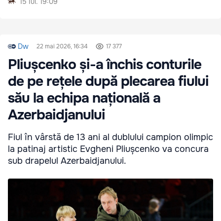
15 Iul. 19:09
Dw
22 mai 2026, 16:34
17 377
Pliușcenko și-a închis conturile
de pe rețele după plecarea fiului
său la echipa națională a
Azerbaidjanului
Fiul în vârstă de 13 ani al dublului campion olimpic
la patinaj artistic Evgheni Pliușcenko va concura
sub drapelul Azerbaidjanului.