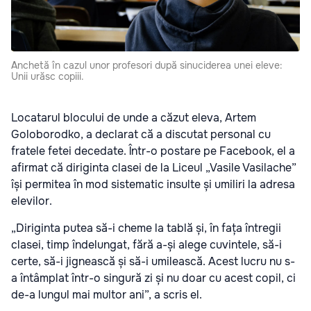
Anchetă în cazul unor profesori după sinuciderea unei eleve:
Unii urăsc copiii.
Locatarul blocului de unde a căzut eleva, Artem
Goloborodko, a declarat că a discutat personal cu
fratele fetei decedate. Într-o postare pe Facebook, el a
afirmat că diriginta clasei de la Liceul „Vasile Vasilache”
își permitea în mod sistematic insulte și umiliri la adresa
elevilor.
„Diriginta putea să-i cheme la tablă și, în fața întregii
clasei, timp îndelungat, fără a-și alege cuvintele, să-i
certe, să-i jignească și să-i umilească. Acest lucru nu s-
a întâmplat într-o singură zi și nu doar cu acest copil, ci
de-a lungul mai multor ani”, a scris el.