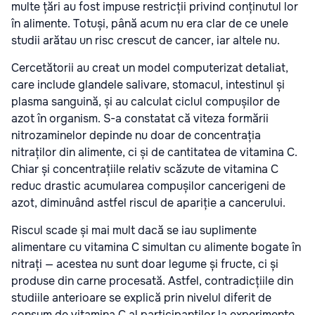
multe țări au fost impuse restricții privind conținutul lor
în alimente. Totuși, până acum nu era clar de ce unele
studii arătau un risc crescut de cancer, iar altele nu.
Cercetătorii au creat un model computerizat detaliat,
care include glandele salivare, stomacul, intestinul și
plasma sanguină, și au calculat ciclul compușilor de
azot în organism. S-a constatat că viteza formării
nitrozaminelor depinde nu doar de concentrația
nitraților din alimente, ci și de cantitatea de vitamina C.
Chiar și concentrațiile relativ scăzute de vitamina C
reduc drastic acumularea compușilor cancerigeni de
azot, diminuând astfel riscul de apariție a cancerului.
Riscul scade și mai mult dacă se iau suplimente
alimentare cu vitamina C simultan cu alimente bogate în
nitrați — acestea nu sunt doar legume și fructe, ci și
produse din carne procesată. Astfel, contradicțiile din
studiile anterioare se explică prin nivelul diferit de
consum de vitamina C al participanților la experimente.