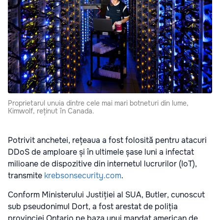
Proprietarul unuia dintre cele mai mari botneturi din lume,
Kimwolf, reținut în Canada.
Potrivit anchetei, rețeaua a fost folosită pentru atacuri
DDoS de amploare și în ultimele șase luni a infectat
milioane de dispozitive din internetul lucrurilor (IoT),
transmite
krebsonsecurity.com
.
Conform Ministerului Justiției al SUA, Butler, cunoscut
sub pseudonimul Dort, a fost arestat de poliția
provinciei Ontario pe baza unui mandat american de