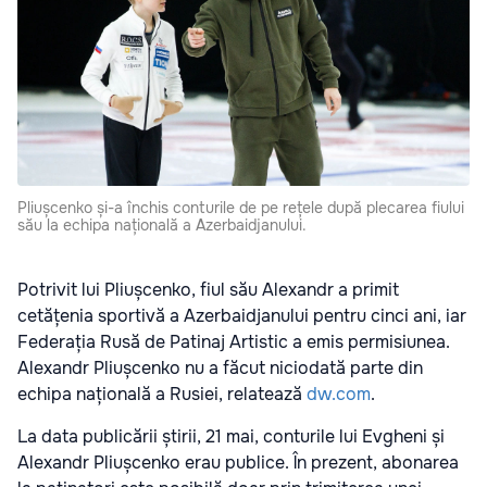
Pliușcenko și-a închis conturile de pe rețele după plecarea fiului
său la echipa națională a Azerbaidjanului.
Potrivit lui Pliușcenko, fiul său Alexandr a primit
cetățenia sportivă a Azerbaidjanului pentru cinci ani, iar
Federația Rusă de Patinaj Artistic a emis permisiunea.
Alexandr Pliușcenko nu a făcut niciodată parte din
echipa națională a Rusiei, relatează
dw.com
.
La data publicării știrii, 21 mai, conturile lui Evgheni și
Alexandr Pliușcenko erau publice. În prezent, abonarea