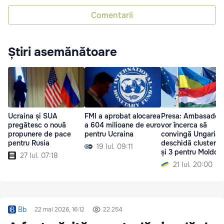
Comentarii
Știri asemănătoare
Ucraina și SUA
FMI a aprobat alocarea
Presa: Ambasadori
pregătesc o nouă
a 604 milioane de euro
vor încerca să
propunere de pace
pentru Ucraina
convingă Ungaria 
pentru Rusia
deschidă clusterel
19 Iul. 09:11
și 3 pentru Moldova
27 Iul. 07:18
Ucraina
21 Iul. 20:00
Bb
22 mai 2026, 16:12
22 254