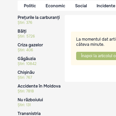
Politic
Economic
Social
Incidente
Prețurile la carburanți
Știri:
376
Bălți
Știri:
5726
La momentul dat artic
câteva minute.
Criza gazelor
Știri:
406
Înapoi la articolul o
Găgăuzia
Știri:
10842
Chișinău
Știri:
767
Accidente în Moldova
Știri:
7818
Nu războiului
Știri:
131
Transnistria