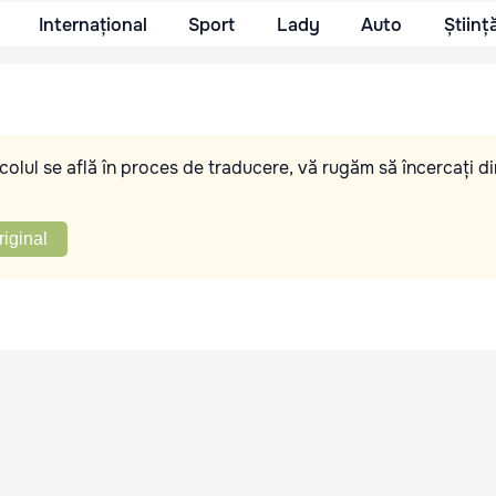
Internațional
Sport
Lady
Auto
Științ
olul se află în proces de traducere, vă rugăm să încercați di
riginal