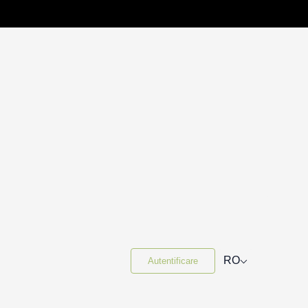
⌵
RO
Autentificare