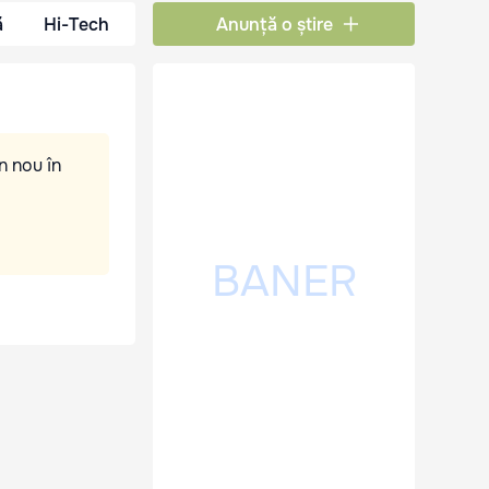
ă
Hi-Tech
Anunță o știre
n nou în