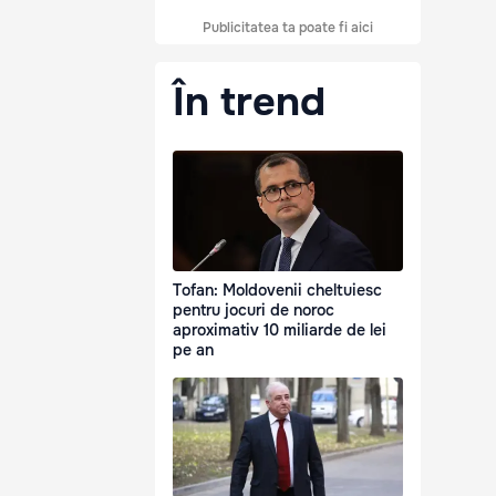
Publicitatea ta poate fi aici
În trend
Tofan: Moldovenii cheltuiesc
pentru jocuri de noroc
aproximativ 10 miliarde de lei
pe an