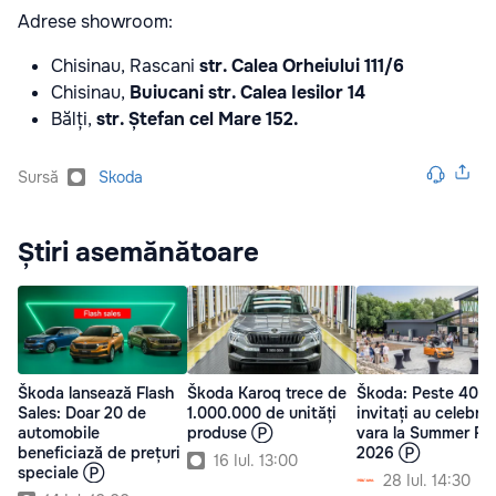
Adrese showroom:
Chisinau, Rascani
str. Calea Orheiului 111/6
Chisinau,
Buiucani str. Calea Iesilor 14
Bălți,
str. Ștefan cel Mare 152.
Sursă
Skoda
Știri asemănătoare
Škoda lansează Flash
Škoda Karoq trece de
Škoda: Peste 400 
Sales: Doar 20 de
1.000.000 de unități
invitați au celebrat
automobile
produse Ⓟ
vara la Summer Fest
beneficiază de prețuri
2026 Ⓟ
16 Iul. 13:00
speciale Ⓟ
28 Iul. 14:30