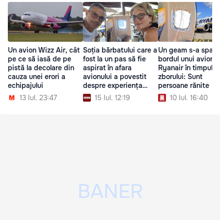
Un avion Wizz Air, cât
Soția bărbatului care a
Un geam s-a spart 
pe ce să iasă de pe
fost la un pas să fie
bordul unui avion
pistă la decolare din
aspirat în afara
Ryanair în timpul
cauza unei erori a
avionului a povestit
zborului: Sunt
echipajului
despre experiența
persoane rănite
trăită
13 Iul. 23:47
15 Iul. 12:19
10 Iul. 16:40