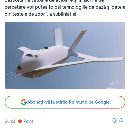
dezvoltările viitoare de avioane și misiunile de
cercetare vor putea folosi tehnologiile de bază și datele
din testele de zbor”, a subliniat el.
Abonați-vă la știrile Point.md pe Google
Sursă
Point