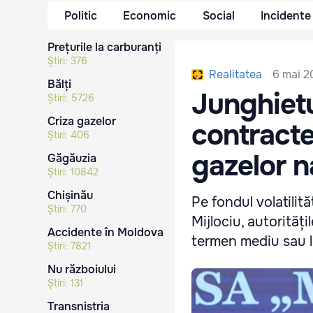
Politic
Economic
Social
Incidente
Prețurile la carburanți
Știri:
376
6 mai 2
Realitatea
Bălți
Junghiet
Știri:
5726
Criza gazelor
contracte
Știri:
406
gazelor n
Găgăuzia
Știri:
10842
Chișinău
Pe fondul volatilită
Știri:
770
Mijlociu, autorităț
Accidente în Moldova
termen mediu sau l
Știri:
7821
Nu războiului
Știri:
131
Transnistria