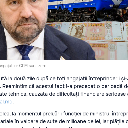
e angajaților CFM sunt zero.
tă la două zile după ce toți angajații întreprinderii și-
iu. Reamintim că acestui fapt i-a precedat o perioadă 
tate tehnică, cauzată de dificultăți financiare serioase 
nal.md
.
Bolea, la momentul preluării funcției de ministru, între
riale în valoare de sute de milioane de lei, iar plățile 