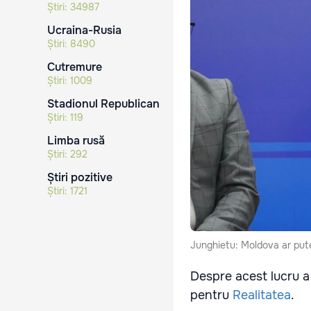
Știri:
34987
Ucraina-Rusia
Știri:
8490
Cutremure
Știri:
1009
Stadionul Republican
Știri:
119
Limba rusă
Știri:
292
Știri pozitive
Știri:
1721
Junghietu: Moldova ar pute
Despre acest lucru a
pentru
Realitatea
.