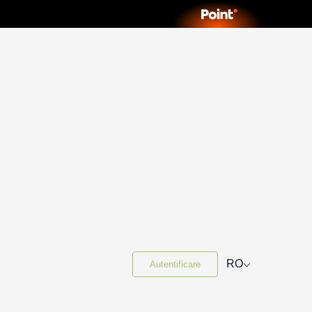
⌵
RO
Autentificare