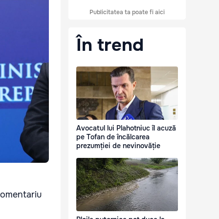
Publicitatea ta poate fi aici
În trend
Avocatul lui Plahotniuc îl acuză
pe Tofan de încălcarea
prezumției de nevinovăție
 comentariu