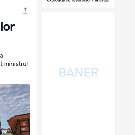
exploatarea resurselor minerale
lor
 a
 ministrul