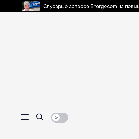
Слусарь о запросе Energocom на повы