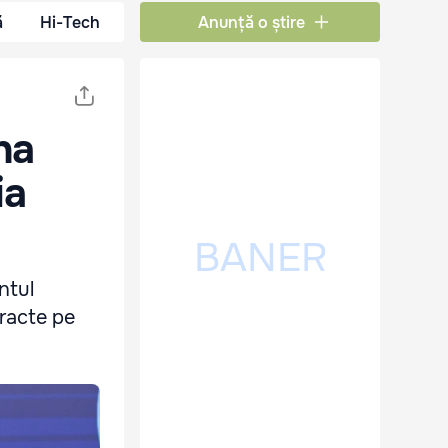
ă
Hi-Tech
Anunță o știre
na
ia
ntul
tracte pe