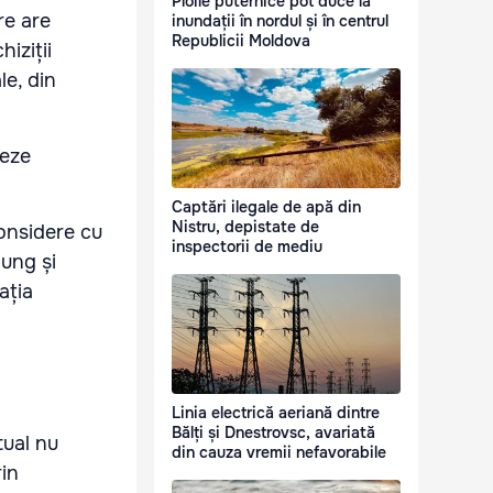
Ploile puternice pot duce la
re are
inundații în nordul și în centrul
Republicii Moldova
iziții
le, din
neze
Captări ilegale de apă din
Nistru, depistate de
onsidere cu
inspectorii de mediu
lung și
ația
Linia electrică aeriană dintre
Bălți și Dnestrovsc, avariată
tual nu
din cauza vremii nefavorabile
in