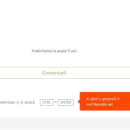
Publicitatea ta poate fi aici
Comentarii
Ai găsit o greșeală în
+
Selecteaz-o și apasă
CTRL
ENTER
text?
Anunță-ne!