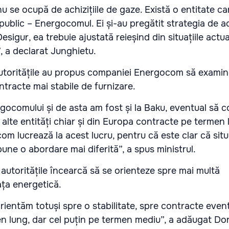
nu se ocupă de achizițiile de gaze. Există o entitate ca
 public – Energocomul. Ei și-au pregătit strategia de ach
esigur, ea trebuie ajustată reieșind din situațiile actua
, a declarat Junghietu.
, autoritățile au propus companiei Energocom să exami
ntracte mai stabile de furnizare.
ocomului și de asta am fost și la Baku, eventual să c
alte entități chiar și din Europa contracte pe termen 
m lucrează la acest lucru, pentru că este clar că situ
une o abordare mai diferită”, a spus ministrul.
autoritățile încearcă să se orienteze spre mai multă
iața energetică.
rientăm totuși spre o stabilitate, spre contracte even
n lung, dar cel puțin pe termen mediu”, a adăugat Dor