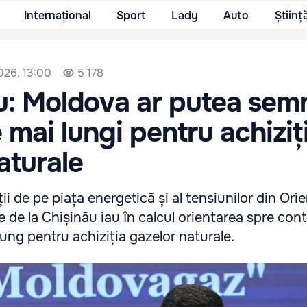
Internațional
Sport
Lady
Auto
Științ
026, 13:00
5 178
u: Moldova ar putea sem
 mai lungi pentru achiziț
aturale
ții de pe piața energetică și al tensiunilor din Orie
ile de la Chișinău iau în calcul orientarea spre con
ung pentru achiziția gazelor naturale.