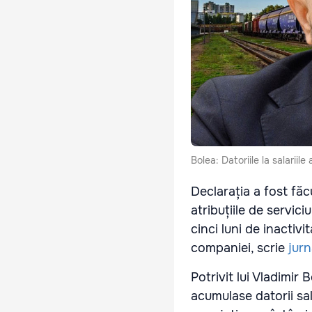
Bolea: Datoriile la salariil
Declarația a fost făcu
atribuțiile de servic
cinci luni de inactivi
companiei, scrie
jur
Potrivit lui Vladimir 
acumulase datorii sala