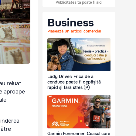
Publicitatea ta poate fi aici
Business
Plasează un articol comercial
Lady Driver: Frica de a
conduce poate fi depășită
au reluat
rapid și fără stres Ⓟ
de aproape
ale
prinderea
către
Garmin Forerunner: Ceasul care