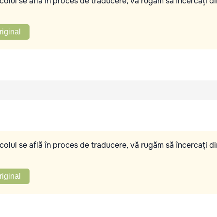
olul se află în proces de traducere, vă rugăm să încercați di
riginal
olul se află în proces de traducere, vă rugăm să încercați di
riginal