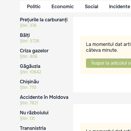
Politic
Economic
Social
Incidente
Prețurile la carburanți
Știri:
376
Bălți
Știri:
5726
La momentul dat artic
câteva minute.
Criza gazelor
Știri:
406
Înapoi la articolul o
Găgăuzia
Știri:
10842
Chișinău
Știri:
770
Accidente în Moldova
Știri:
7821
Nu războiului
Știri:
131
Transnistria