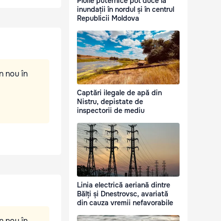
Ploile puternice pot duce la
inundații în nordul și în centrul
Republicii Moldova
n nou în
Captări ilegale de apă din
Nistru, depistate de
inspectorii de mediu
Linia electrică aeriană dintre
Bălți și Dnestrovsc, avariată
din cauza vremii nefavorabile
n nou în