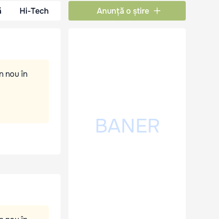
ă
Hi-Tech
Anunță o știre
n nou în