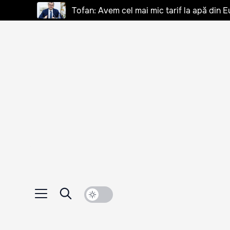
Tofan: Avem cel mai mic tarif la apă din E