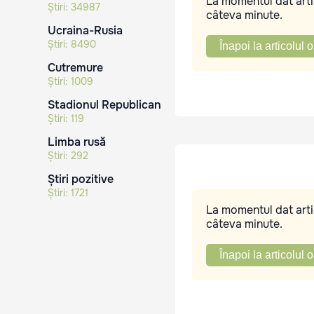
La momentul dat artic
Știri:
34987
câteva minute.
Ucraina-Rusia
Știri:
8490
Înapoi la articolul o
Cutremure
Știri:
1009
Stadionul Republican
Știri:
119
Limba rusă
Știri:
292
Știri pozitive
Știri:
1721
La momentul dat artic
câteva minute.
Înapoi la articolul o