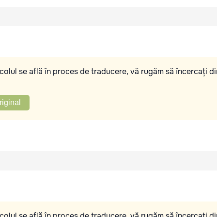
olul se află în proces de traducere, vă rugăm să încercați di
riginal
olul se află în proces de traducere, vă rugăm să încercați di