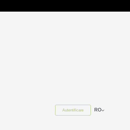
⌵
RO
Autentificare