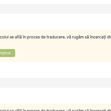
olul se află în proces de traducere, vă rugăm să încercați di
riginal
olul se află în proces de traducere, vă rugăm să încercați di