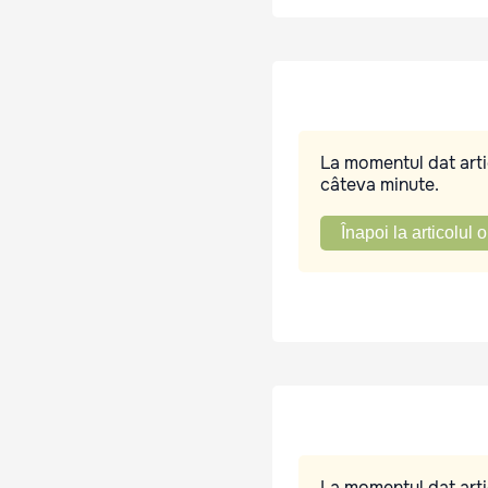
La momentul dat artic
câteva minute.
Înapoi la articolul o
La momentul dat artic