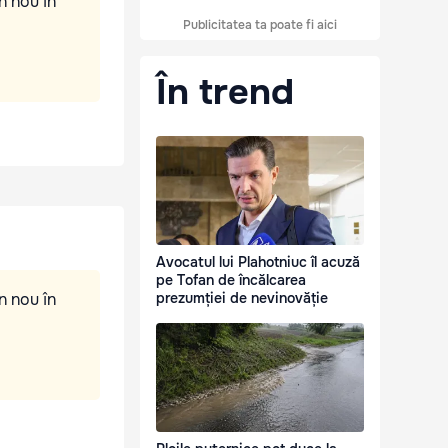
n nou în
Publicitatea ta poate fi aici
În trend
Avocatul lui Plahotniuc îl acuză
pe Tofan de încălcarea
n nou în
prezumției de nevinovăție