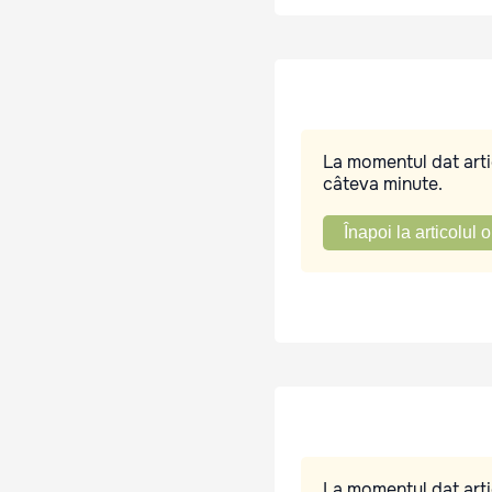
La momentul dat artic
câteva minute.
Înapoi la articolul o
La momentul dat artic