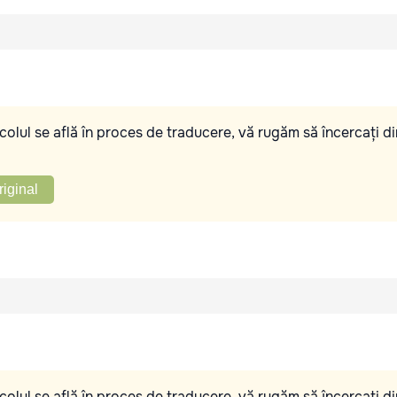
olul se află în proces de traducere, vă rugăm să încercați di
riginal
olul se află în proces de traducere, vă rugăm să încercați di