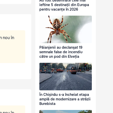
Au fost desemnate cele mai
ieftine 5 destinații din Europa
pentru vacanțe în 2026
n nou în
Păianjenii au declanșat 19
semnale false de incendiu
către un pod din Elveția
În Chișinău s-a încheiat etapa
amplă de modernizare a străzii
Burebista
n nou în