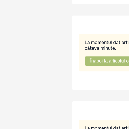
La momentul dat artic
câteva minute.
Înapoi la articolul o
La momentul dat artic