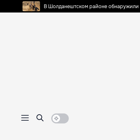
В Шолданештском районе обнаружили 