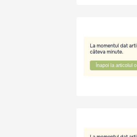
La momentul dat artic
câteva minute.
Înapoi la articolul o
La momentul dat artic