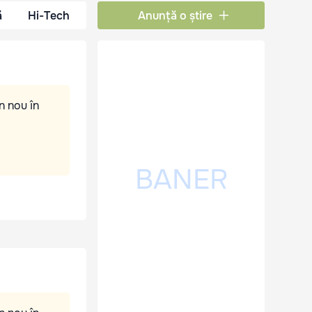
ă
Hi-Tech
Anunță o știre
n nou în