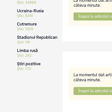
La momentul dat artic
Știri:
34989
câteva minute.
Ucraina-Rusia
Știri:
8491
Înapoi la articolul o
Cutremure
Știri:
1009
Stadionul Republican
Știri:
119
Limba rusă
Știri:
292
Știri pozitive
Știri:
1721
La momentul dat artic
câteva minute.
Înapoi la articolul o