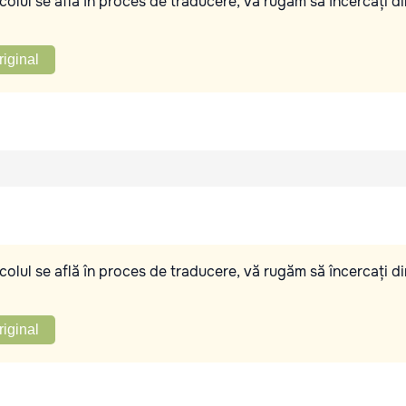
olul se află în proces de traducere, vă rugăm să încercați di
riginal
olul se află în proces de traducere, vă rugăm să încercați di
riginal