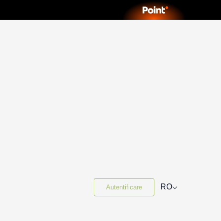
⌵
RO
Autentificare