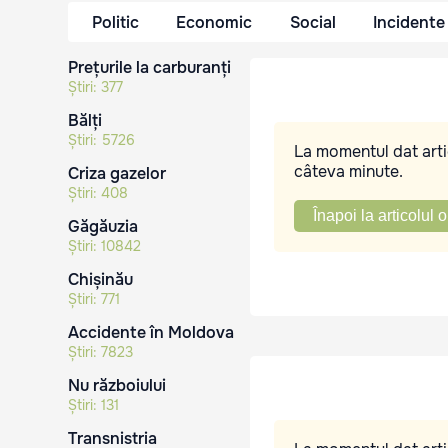
Politic
Economic
Social
Incidente
Prețurile la carburanți
Știri:
377
Bălți
Știri:
5726
La momentul dat artic
câteva minute.
Criza gazelor
Știri:
408
Înapoi la articolul o
Găgăuzia
Știri:
10842
Chișinău
Știri:
771
Accidente în Moldova
Știri:
7823
Nu războiului
Știri:
131
Transnistria