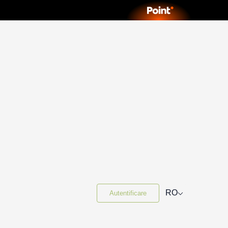
⌵
RO
Autentificare