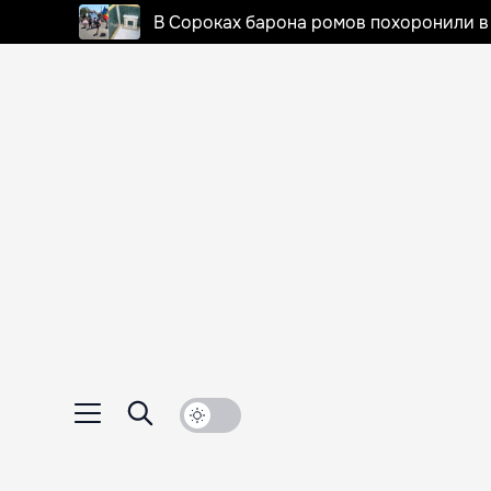
В Сороках барона ромов похоронили в