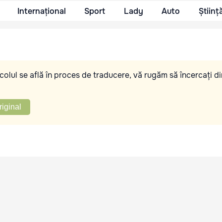
Internațional
Sport
Lady
Auto
Științ
olul se află în proces de traducere, vă rugăm să încercați di
riginal