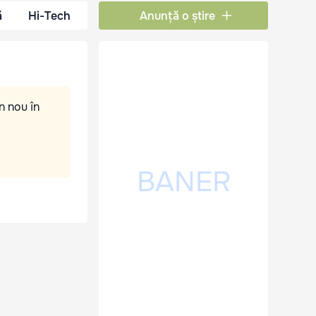
ă
Hi-Tech
Anunță o știre
n nou în