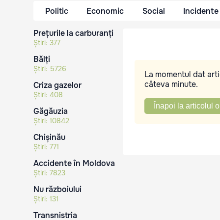
Politic
Economic
Social
Incidente
Prețurile la carburanți
Știri:
377
Bălți
Știri:
5726
La momentul dat artic
câteva minute.
Criza gazelor
Știri:
408
Înapoi la articolul o
Găgăuzia
Știri:
10842
Chișinău
Știri:
771
Accidente în Moldova
Știri:
7823
Nu războiului
Știri:
131
Transnistria