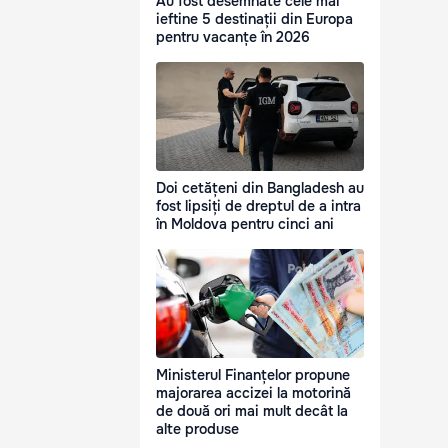
Au fost desemnate cele mai
ieftine 5 destinații din Europa
pentru vacanțe în 2026
Doi cetățeni din Bangladesh au
fost lipsiți de dreptul de a intra
în Moldova pentru cinci ani
Ministerul Finanțelor propune
majorarea accizei la motorină
de două ori mai mult decât la
alte produse