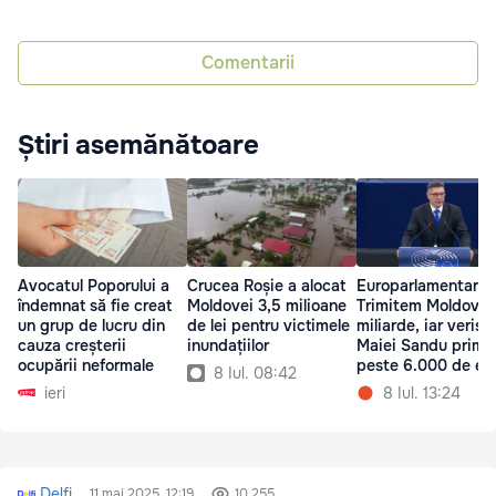
Comentarii
Știri asemănătoare
Avocatul Poporului a
Crucea Roșie a alocat
Europarlamentar:
îndemnat să fie creat
Moldovei 3,5 milioane
Trimitem Moldovei
un grup de lucru din
de lei pentru victimele
miliarde, iar verișo
cauza creșterii
inundațiilor
Maiei Sandu prime
ocupării neformale
peste 6.000 de eu
8 Iul. 08:42
ieri
8 Iul. 13:24
Delfi
11 mai 2025, 12:19
10 255