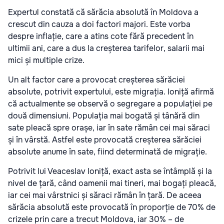
Expertul constată că sărăcia absolută în Moldova a
crescut din cauza a doi factori majori. Este vorba
despre inflație, care a atins cote fără precedent în
ultimii ani, care a dus la creșterea tarifelor, salarii mai
mici și multiple crize.
Un alt factor care a provocat creșterea sărăciei
absolute, potrivit expertului, este migrația. Ioniță afirmă
că actualmente se observă o segregare a populației pe
două dimensiuni. Populația mai bogată și tânără din
sate pleacă spre orașe, iar în sate rămân cei mai săraci
și în vârstă. Astfel este provocată creșterea sărăciei
absolute anume în sate, fiind determinată de migrație.
Potrivit lui Veaceslav Ioniță, exact asta se întâmplă și la
nivel de țară, când oamenii mai tineri, mai bogați pleacă,
iar cei mai vârstnici și săraci rămân în țară. De aceea
sărăcia absolută este provocată în proporție de 70% de
crizele prin care a trecut Moldova, iar 30% – de