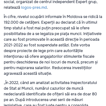
social, organizat de centrul independent Expert grup,
relatează
logos-pres.md
.
În cifre, nivelul ocupării informale în Moldova se ridică la
192.000 de cetățeni. Experții au declarat că în ultimul
timp statul a fost mai puțin preocupat să le ofere
posibilitatea de a se legaliza pe piața muncii. Inițiativele
care au fost promovate în această direcție în perioada
2021-2022 au fost suspendate astăzi. Este vorba
despre proiecte de lege prin care autoritățile
intenționau să ofere angajatorilor stimulente fiscale
pentru deschiderea de noi locuri de muncă, precum și
pentru majorarea salariilor. Reducerea investițiilor
agravează această situație.
„În 2022, când am analizat activitatea Inspectoratului
de Stat al Muncii, numărul cazurilor de muncă
nedeclarată identificate de ofițerii săi era de doar 80
pe an. După introducerea unei serii de măsuri
legislative, care au fost luate pentru a consolida