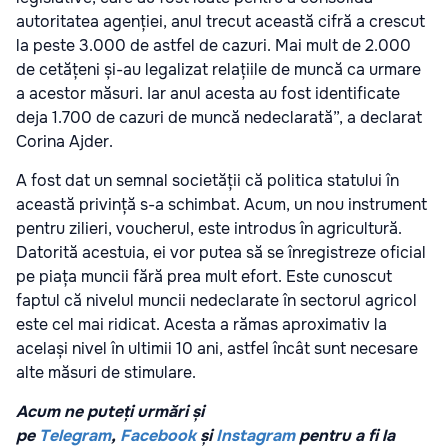
autoritatea agenției, anul trecut această cifră a crescut
la peste 3.000 de astfel de cazuri. Mai mult de 2.000
de cetățeni și-au legalizat relațiile de muncă ca urmare
a acestor măsuri. Iar anul acesta au fost identificate
deja 1.700 de cazuri de muncă nedeclarată”, a declarat
Corina Ajder.
A fost dat un semnal societății că politica statului în
această privință s-a schimbat. Acum, un nou instrument
pentru zilieri, voucherul, este introdus în agricultură.
Datorită acestuia, ei vor putea să se înregistreze oficial
pe piața muncii fără prea mult efort. Este cunoscut
faptul că nivelul muncii nedeclarate în sectorul agricol
este cel mai ridicat. Acesta a rămas aproximativ la
același nivel în ultimii 10 ani, astfel încât sunt necesare
alte măsuri de stimulare.
Acum ne puteți urmări și
pe
Telegram
,
Facebook
și
Instagram
pentru a fi la