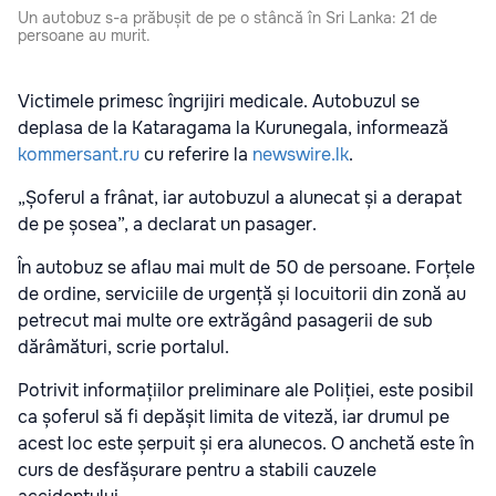
Un autobuz s-a prăbușit de pe o stâncă în Sri Lanka: 21 de
persoane au murit.
Victimele primesc îngrijiri medicale. Autobuzul se
deplasa de la Kataragama la Kurunegala, informează
kommersant.ru
cu referire la
newswire.lk
.
„Șoferul a frânat, iar autobuzul a alunecat și a derapat
de pe șosea”, a declarat un pasager.
În autobuz se aflau mai mult de 50 de persoane. Forțele
de ordine, serviciile de urgență și locuitorii din zonă au
petrecut mai multe ore extrăgând pasagerii de sub
dărâmături, scrie portalul.
Potrivit informațiilor preliminare ale Poliției, este posibil
ca șoferul să fi depășit limita de viteză, iar drumul pe
acest loc este șerpuit și era alunecos. O anchetă este în
curs de desfășurare pentru a stabili cauzele