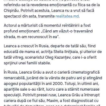
referindu-se la revederea emoționantă cu fiica sa de la
Chișinău. Potrivit acestuia, Leanca nu a vrut să facă
spectacol din asta, transmite
realitatea.md
.
Actorul a mărturisit că momentul reîntâlnirii a fost
profund emoționant: „Când am văzut-o traversând
strada, m-am recunoscut în ea”.
Leanca a crescut în Rusia, departe de tatăl său, fiind
educată de mama ei, actrița Stella Ilnițkaia, și ulterior de
tatăl vitreg, scenaristul Oleg Kazanțev, care i-a oferit
sprijinul unei familii stabile.
În Rusia, Leanca Grâu a avut o carieră cinematografică
remarcabilă, jucând de la vârsta de patru ani și atingând
apogeul popularității în anii 2000. Totuși, în ultimii ani,
aparițiile sale s-au rărit, lucru care a stârnit numeroase
speculații. Potrivit presei ruse, Leanca Grâu a întrerupt
cariera după ce fiul său, Maxim, a fost diagnosticat cu