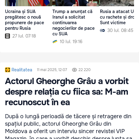
Ucraina și SUA
Trump a anunțat că
Rusia a atacat Ucr
pregătesc o nouă
Iranul a solicitat
cu rachete și drone
propunere de pace
continuarea
Sunt victime
pentru Rusia
negocierilor de pace
30 Iul. 08:45
cu SUA
27 Iul. 07:18
10 Iul. 19:16
Realitatea
11 mai 2025, 12:07
22 220
Actorul Gheorghe Grâu a vorbit
despre relația cu fiica sa: M-am
recunoscut în ea
După o lungă perioadă de tăcere și retragere din
spațiul public, actorul Gheorghe Grâu din
Moldova a oferit un interviu sincer revistei VIP
Magazin, în care a vorbit deschis despre lupta sa