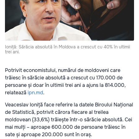
Ioniță: Sărăcia absolută în Moldova a crescut cu 40% în ultimii
trei ani.
Potrivit economistului, numărul de moldoveni care
trăiesc în sărăcie absolută a crescut cu 170.000 de
persoane și doar în ultimii trei ani a ajuns la 814.000,
relatează
ipn.md
.
Veaceslav Ioniță face referire la datele Biroului Național
de Statistică, potrivit cărora fiecare al treilea
moldovean (33,6%) trăiește într-o sărăcie absolută. Cei
mai mulți – aproape 600.000 de persoane trăiesc în
sate și aproape 200.000 sunt în oraș.