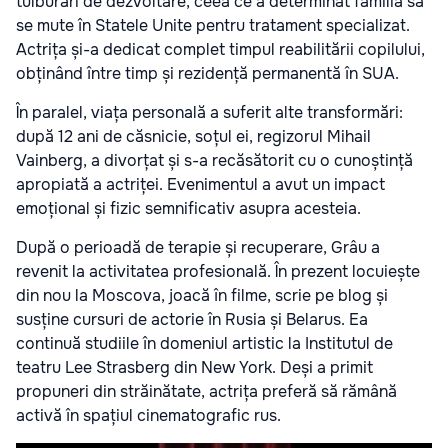
tulburări de dezvoltare, ceea ce a determinat familia să
se mute în Statele Unite pentru tratament specializat.
Actrița și-a dedicat complet timpul reabilitării copilului,
obținând între timp și rezidență permanentă în SUA.
În paralel, viața personală a suferit alte transformări:
după 12 ani de căsnicie, soțul ei, regizorul Mihail
Vainberg, a divorțat și s-a recăsătorit cu o cunoștință
apropiată a actriței. Evenimentul a avut un impact
emoțional și fizic semnificativ asupra acesteia.
După o perioadă de terapie și recuperare, Grâu a
revenit la activitatea profesională. În prezent locuiește
din nou la Moscova, joacă în filme, scrie pe blog și
susține cursuri de actorie în Rusia și Belarus. Ea
continuă studiile în domeniul artistic la Institutul de
teatru Lee Strasberg din New York. Deși a primit
propuneri din străinătate, actrița preferă să rămână
activă în spațiul cinematografic rus.