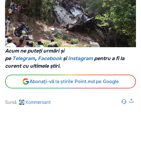
Acum ne puteți urmări și
pe
Telegram
,
Facebook
și
Instagram
pentru a fi la
curent cu ultimele știri.
Abonați-vă la știrile Point.md pe Google
Sursă
Kommersant