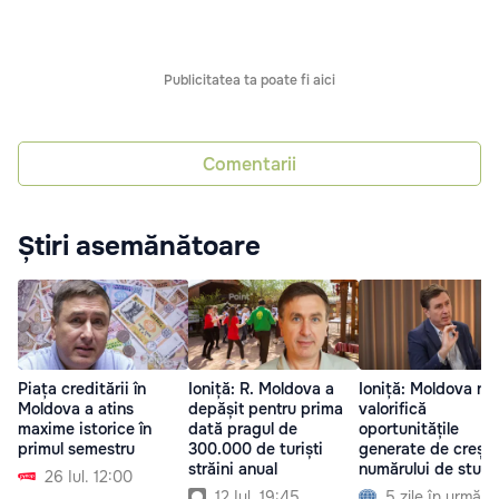
Publicitatea ta poate fi aici
Comentarii
Știri asemănătoare
Piața creditării în
Ioniță: R. Moldova a
Ioniță: Moldova nu
Moldova a atins
depășit pentru prima
valorifică
maxime istorice în
dată pragul de
oportunitățile
primul semestru
300.000 de turiști
generate de creșt
străini anual
numărului de stude
26 Iul. 12:00
străini
12 Iul. 19:45
5 zile în urmă