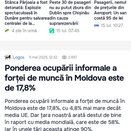
Stânca Pârjoaia a fost
Peste 30 de pasageri
Pasagerii, nemulțu
detonată: Explozie
nu au putut zbura din
de prețurile din
spectaculoasă în
Dublin spre Chișinău
Aeroport: Un sand
Dunăre pentru salvarea
din cauza
costă 95 de lei
centralei de la
suprarezervării
15 Iul. 10:27
Cernavodă
4 zile în urmă
15 Iul. 07:45
Logos
11 mai 2025, 12:32
2 657
Ponderea ocupării informale a
forței de muncă în Moldova este
de 17,8%
Ponderea ocupării informale a forței de muncă în
Moldova este de 17,8%, cu 4,8% mai mare decât
media UE. Dar țara noastră arată destul de bine
în raport cu media mondială, care este de 58%.
Iar în unele țări aceasta atinge 90%.