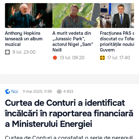
Anthony Hopkins
A murit vedeta din
Fracțiunea PAS a
lansează un album
„Jurassic Park”,
discutat cu Tofan
muzical
actorul Nigel „Sam”
prioritățile noului
Neill
Guvern
9 Iul. 23:00
13 Iul. 09:20
17 Iul. 17:40
Noi
11 mai 2025, 11:56
4 833
Curtea de Conturi a identificat
încălcări în raportarea financiară
a Ministerului Energiei
Curtea de Conturi a constatat o serie de nereguli