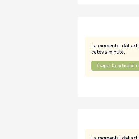
La momentul dat artic
câteva minute.
Înapoi la articolul o
La momentul dat artic