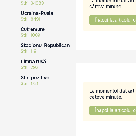
La momentul dat artic
Știri:
34989
câteva minute.
Ucraina-Rusia
Știri:
8491
Înapoi la articolul o
Cutremure
Știri:
1009
Stadionul Republican
Știri:
119
Limba rusă
Știri:
292
Știri pozitive
Știri:
1721
La momentul dat artic
câteva minute.
Înapoi la articolul o