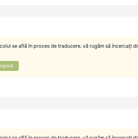
olul se află în proces de traducere, vă rugăm să încercați di
riginal
olul se află în proces de traducere, vă rugăm să încercați di