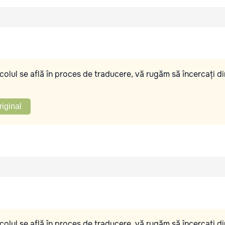
olul se află în proces de traducere, vă rugăm să încercați di
riginal
olul se află în proces de traducere, vă rugăm să încercați di