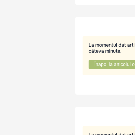
La momentul dat artic
câteva minute.
Înapoi la articolul o
La momentul dat artic