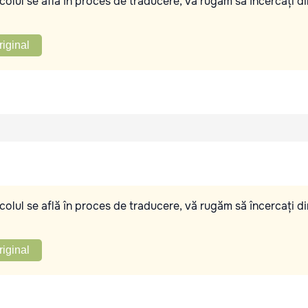
olul se află în proces de traducere, vă rugăm să încercați di
riginal
olul se află în proces de traducere, vă rugăm să încercați di
riginal