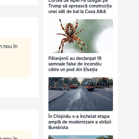
Curtea de Apel l-a obligat pe
Trump să oprească construcția
unei săli de bal la Casa Albă
n nou în
Păianjenii au declanșat 19
semnale false de incendiu
către un pod din Elveția
În Chișinău s-a încheiat etapa
amplă de modernizare a străzii
Burebista
n nou în