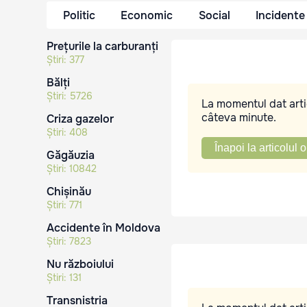
Politic
Economic
Social
Incidente
Prețurile la carburanți
Știri:
377
Bălți
Știri:
5726
La momentul dat artic
câteva minute.
Criza gazelor
Știri:
408
Înapoi la articolul o
Găgăuzia
Știri:
10842
Chișinău
Știri:
771
Accidente în Moldova
Știri:
7823
Nu războiului
Știri:
131
Transnistria