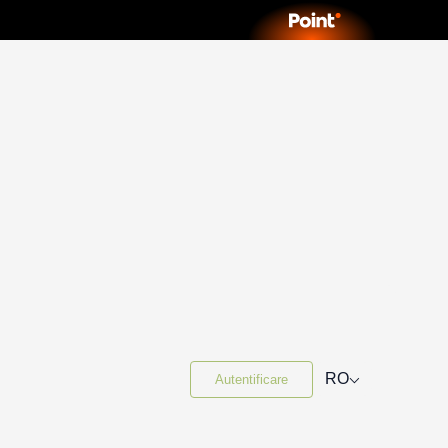
⌵
RO
Autentificare