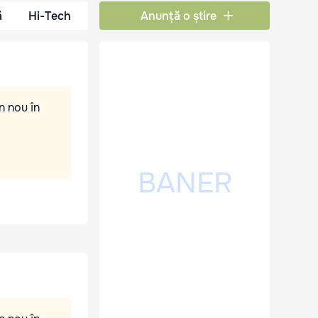
ă
Hi-Tech
Anunță o știre
n nou în