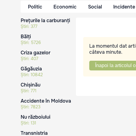
Politic
Economic
Social
Incidente
Prețurile la carburanți
Știri:
377
Bălți
Știri:
5726
La momentul dat artic
câteva minute.
Criza gazelor
Știri:
407
Înapoi la articolul o
Găgăuzia
Știri:
10842
Chișinău
Știri:
771
Accidente în Moldova
Știri:
7823
Nu războiului
Știri:
131
Transnistria