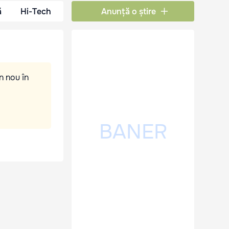
ă
Hi-Tech
Anunță o știre
n nou în