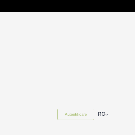
⌵
RO
Autentificare