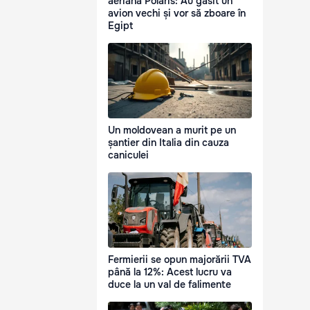
aeriană Polaris: Au găsit un
avion vechi și vor să zboare în
Egipt
Un moldovean a murit pe un
șantier din Italia din cauza
caniculei
Fermierii se opun majorării TVA
până la 12%: Acest lucru va
duce la un val de falimente