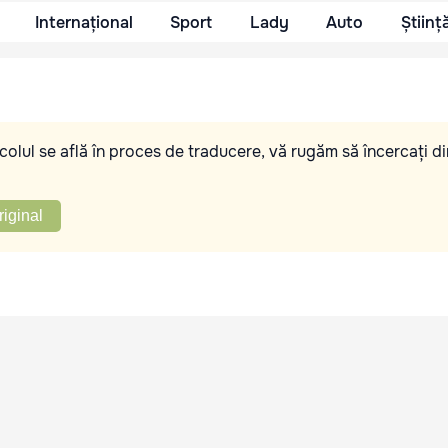
Internațional
Sport
Lady
Auto
Științ
olul se află în proces de traducere, vă rugăm să încercați di
riginal