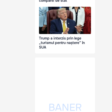
companii de stat
Trump a interzis prin lege
„turismul pentru naștere” în
SUA