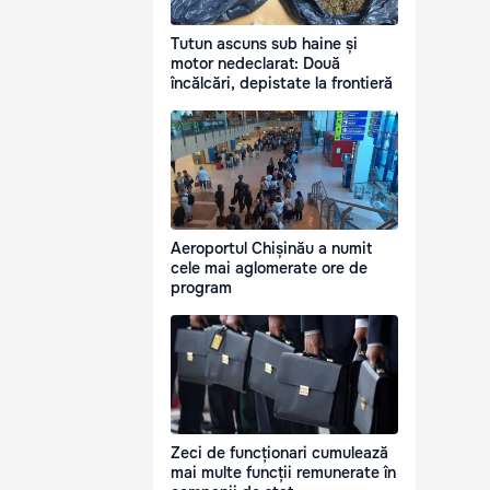
Tutun ascuns sub haine și
motor nedeclarat: Două
încălcări, depistate la frontieră
Aeroportul Chișinău a numit
cele mai aglomerate ore de
program
Zeci de funcționari cumulează
mai multe funcții remunerate în