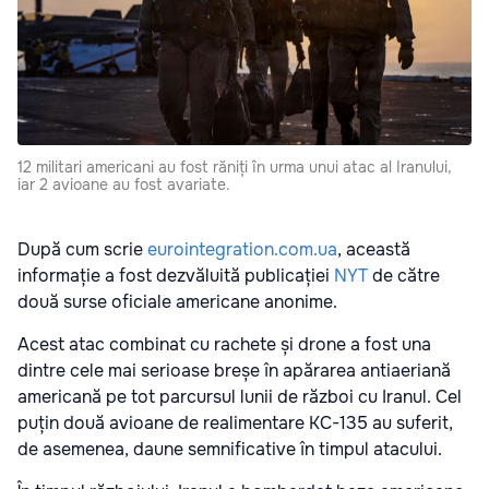
12 militari americani au fost răniți în urma unui atac al Iranului,
iar 2 avioane au fost avariate.
După cum scrie
eurointegration.com.ua
, această
informație a fost dezvăluită publicației
NYT
de către
două surse oficiale americane anonime.
Acest atac combinat cu rachete și drone a fost una
dintre cele mai serioase breșe în apărarea antiaeriană
americană pe tot parcursul lunii de război cu Iranul. Cel
puțin două avioane de realimentare KC-135 au suferit,
de asemenea, daune semnificative în timpul atacului.