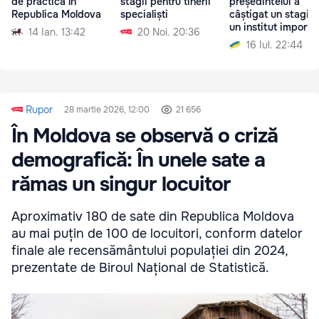
de practică în
stagii pentru tinerii
președintelui a
Republica Moldova
specialiști
câștigat un stagiu 
un institut importa
14 Ian. 13:42
20 Noi. 20:36
16 Iul. 22:44
Rupor
28 martie 2026, 12:00
21 656
În Moldova se observă o criză
demografică: În unele sate a
rămas un singur locuitor
Aproximativ 180 de sate din Republica Moldova
au mai puțin de 100 de locuitori, conform datelor
finale ale recensământului populației din 2024,
prezentate de Biroul Național de Statistică.