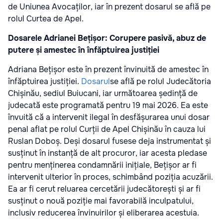
de Uniunea Avocaților, iar în prezent dosarul se află pe
rolul Curtea de Apel.
Dosarele Adrianei Bețișor: Corupere pasivă, abuz de
putere și amestec în înfăptuirea justiției
Adriana Bețișor este în prezent învinuită de amestec în
înfăptuirea justiției.
Dosarul
se află pe rolul Judecătoria
Chișinău, sediul Buiucani, iar următoarea ședință de
judecată este programată pentru 19 mai 2026. Ea este
învuită că a intervenit ilegal în desfășurarea unui dosar
penal aflat pe rolul Curții de Apel Chișinău în cauza lui
Ruslan Doboș. Deși dosarul fusese deja instrumentat și
susținut în instanță de alt procuror, iar acesta pledase
pentru menținerea condamnării inițiale, Bețișor ar fi
intervenit ulterior în proces, schimbând poziția acuzării.
Ea ar fi cerut reluarea cercetării judecătorești și ar fi
susținut o nouă poziție mai favorabilă inculpatului,
inclusiv reducerea învinuirilor și eliberarea acestuia.