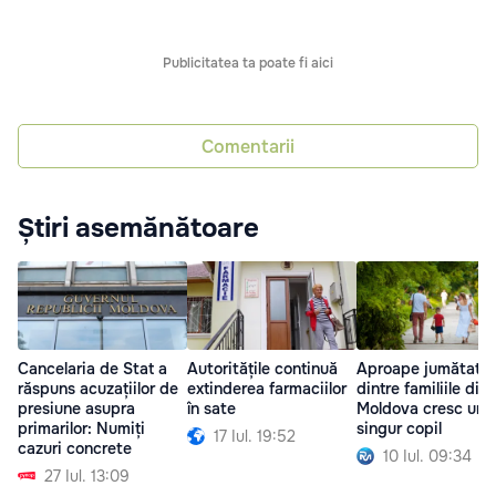
Publicitatea ta poate fi aici
Comentarii
Știri asemănătoare
Cancelaria de Stat a
Autoritățile continuă
Aproape jumătate
răspuns acuzațiilor de
extinderea farmaciilor
dintre familiile din
presiune asupra
în sate
Moldova cresc un
primarilor: Numiți
singur copil
17 Iul. 19:52
cazuri concrete
10 Iul. 09:34
27 Iul. 13:09