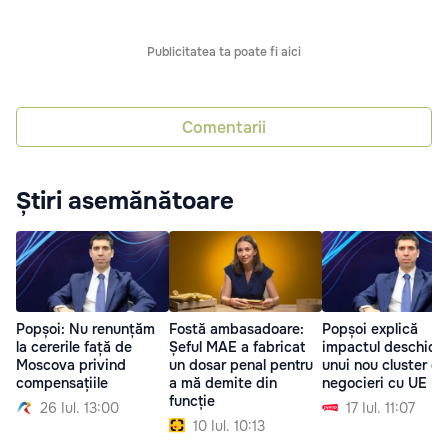
Publicitatea ta poate fi aici
Comentarii
Știri asemănătoare
Popșoi: Nu renunțăm
Fostă ambasadoare:
Popșoi explică
la cererile față de
Șeful MAE a fabricat
impactul deschider
Moscova privind
un dosar penal pentru
unui nou cluster de
compensațiile
a mă demite din
negocieri cu UE
funcție
26 Iul. 13:00
17 Iul. 11:07
10 Iul. 10:13