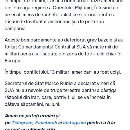
În timpul războiului, Iranul a bombardat baze americane
din întreaga regiune a Orientului Mijlociu, folosind un
arsenal imens de rachete balistice și drone pentru a
răspunde loviturilor americane și a le perturba
campania.
Aceste bombardamente au deteriorat grav bazele și au
forțat Comandamentul Central al SUA să mute mii de
militari pentru a-i scoate din zona de foc – unii chiar în
Europa.
În timpul conflictului, 13 militari americani au fost uciși.
Secretarul de Stat Marco Rubio a declarat vineri că
SUA nu au nevoie de trupe terestre pentru a câștiga
războiul din Iran, care, potrivit lui, se va încheia în
câteva săptămâni, nu luni.
Acum ne puteți urmări și
pe
Telegram
,
Facebook
și
Instagram
pentru a fi la
curent cu ultimele știri.