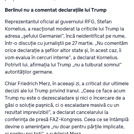
Berlinul nu a comentat declarațiile lui Trump
Reprezentantul oficial al guvernului RFG, Stefan
Kornelius, a reacționat moderat la criticile lui Trump la
adresa „șefului Germaniei”, încă neidentificat pe nume,
într-o discuție cu jurnaliștii pe 27 martie. „Nu comentăm
orice declarație a șefilor altor state și, în acest caz, îi
vom evalua în cercuri interne”, a declarat Kornelius.
Potrivit lui, afirmația lui Trump „nu a tulburat somnul”
autorităților germane.
Chiar Friedrich Merz, în aceeași zi, a criticat dur ultimele
decizii ale lui Trump privind Iranul. „Ceea ce face acum
Trump nu este o dezescaladare și nici o încercare de a
găsi o soluție pașnică, ci o escaladare masivă cu un
rezultat imprevizibil”, a declarat cancelarului la
conferința de presă FAZ-Kongress. Ceea ce se întâmplă
devine o amenințare „nu doar pentru părțile implicate,
ci pentru noi toți”, a subliniat Merz.