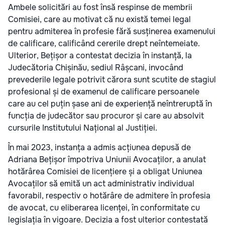
Ambele solicitări au fost însă respinse de membrii
Comisiei, care au motivat că nu există temei legal
pentru admiterea în profesie fără susținerea examenului
de calificare, calificând cererile drept neîntemeiate.
Ulterior, Bețișor a contestat decizia în instanță, la
Judecătoria Chișinău, sediul Râșcani, invocând
prevederile legale potrivit cărora sunt scutite de stagiul
profesional și de examenul de calificare persoanele
care au cel puțin șase ani de experiență neîntreruptă în
funcția de judecător sau procuror și care au absolvit
cursurile Institutului Național al Justiției.
În mai 2023, instanța a admis acțiunea depusă de
Adriana Bețișor împotriva Uniunii Avocaților, a anulat
hotărârea Comisiei de licențiere și a obligat Uniunea
Avocaților să emită un act administrativ individual
favorabil, respectiv o hotărâre de admitere în profesia
de avocat, cu eliberarea licenței, în conformitate cu
legislația în vigoare. Decizia a fost ulterior contestată