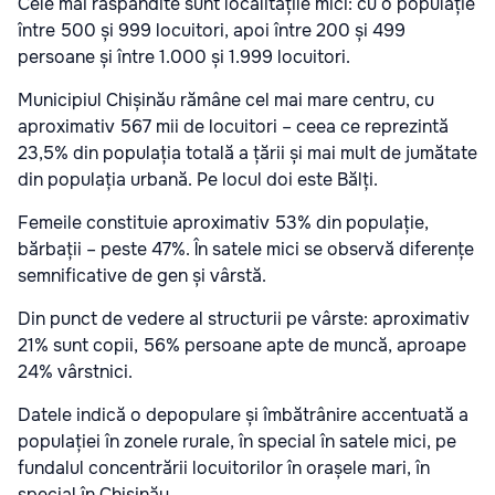
Cele mai răspândite sunt localitățile mici: cu o populație
între 500 și 999 locuitori, apoi între 200 și 499
persoane și între 1.000 și 1.999 locuitori.
Municipiul Chișinău rămâne cel mai mare centru, cu
aproximativ 567 mii de locuitori – ceea ce reprezintă
23,5% din populația totală a țării și mai mult de jumătate
din populația urbană. Pe locul doi este Bălți.
Femeile constituie aproximativ 53% din populație,
bărbații – peste 47%. În satele mici se observă diferențe
semnificative de gen și vârstă.
Din punct de vedere al structurii pe vârste: aproximativ
21% sunt copii, 56% persoane apte de muncă, aproape
24% vârstnici.
Datele indică o depopulare și îmbătrânire accentuată a
populației în zonele rurale, în special în satele mici, pe
fundalul concentrării locuitorilor în orașele mari, în
special în Chișinău.