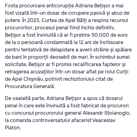
Fosta procuroare anticorupție Adriana Bețișor a mai
fost vizată într-un dosar de corupere pasivă și abuz de
putere. În 2023, Curtea de Apel Bălți a respins recursul
procurorilor, procesul penal fiind închis definitiv.
Bețișor a fost învinuită că ar fi pretins 50.000 de euro
de la o persoană condamnată la 12 ani de închisoare
pentru tentativă de delapidare a averii străine și spălare
de bani în proporții deosebit de mari. În schimbul sumei
solicitate, Bețișor ar fi promis recalificarea faptelor și
retragerea acuzațiilor într-un dosar aflat pe rolul Curții
de Apel Chișinău, potrivit rechizitoriului citat de
Procuratura Generală.
De cealaltă parte, Adriana Bețișor a spus că dosarul
penal în care este învinuită a fost fabricat de procurori
cu concursul procurorului general Alexandr Stoianoglo,
la comanda controversatului afacerist Veaceslav
Platon.