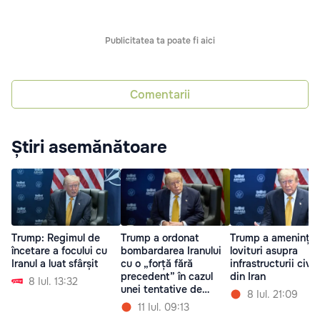
Publicitatea ta poate fi aici
Comentarii
Știri asemănătoare
Trump: Regimul de
Trump a ordonat
Trump a amenințat
încetare a focului cu
bombardarea Iranului
lovituri asupra
Iranul a luat sfârșit
cu o „forță fără
infrastructurii civil
precedent” în cazul
din Iran
8 Iul. 13:32
unei tentative de
8 Iul. 21:09
asasinat asupra sa
11 Iul. 09:13