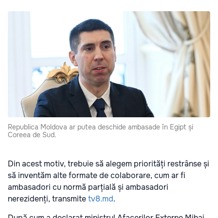
Republica Moldova ar putea deschide ambasade în Egipt și
Coreea de Sud.
Din acest motiv, trebuie să alegem priorități restrânse și
să inventăm alte formate de colaborare, cum ar fi
ambasadori cu normă parțială și ambasadori
nerezidenți, transmite
tv8.md
.
După cum a declarat ministrul Afacerilor Externe Mihai