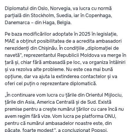
Diplomatul din Oslo, Norvegia, va lucra cu normă
parțială din Stockholm, Suedia, iar în Copenhaga,
Danemarca – din Haga, Belgia.
Pe baza modificărilor adoptate în 2025 în legislație,
MAE a obținut posibilitatea de a acredita ambasadori
nerezidenți din Chișinău. În condițiile „diplomației de
navetă”, reprezentantul Republicii Moldova va merge în
țară și, chiar fără ambasadă pe loc, va organiza întâlniri
și va rezolva alte probleme. Nu este cea mai bună
opțiune, dar va ajuta la extinderea contactelor și va
oferi cel puțin o reprezentare diplomatică.
„În continuare vom lucra cu țările din Orientul Mijlociu,
țările din Asia, America Centrală și de Sud. Există
premise pentru a crește numărul țărilor cu care încă nu
avem regim fără vize. Vom lucra pe platforma ONU,
pentru că numărul ambasadelor noastre este, din
păcate, foarte modest”, a concluzionat Popșoi.