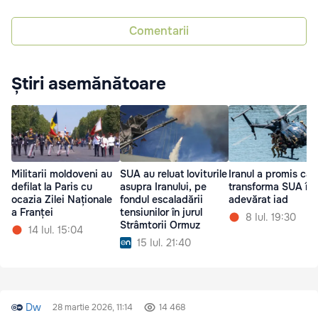
Comentarii
Știri asemănătoare
Militarii moldoveni au
SUA au reluat loviturile
Iranul a promis că 
defilat la Paris cu
asupra Iranului, pe
transforma SUA înt
ocazia Zilei Naționale
fondul escaladării
adevărat iad
a Franței
tensiunilor în jurul
8 Iul. 19:30
Strâmtorii Ormuz
14 Iul. 15:04
15 Iul. 21:40
Dw
28 martie 2026, 11:14
14 468