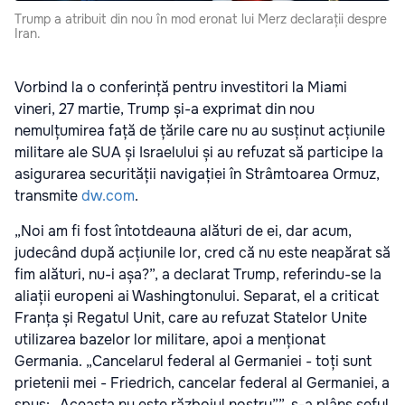
Trump a atribuit din nou în mod eronat lui Merz declarații despre
Iran.
Vorbind la o conferință pentru investitori la Miami
vineri, 27 martie, Trump și-a exprimat din nou
nemulțumirea față de țările care nu au susținut acțiunile
militare ale SUA și Israelului și au refuzat să participe la
asigurarea securității navigației în Strâmtoarea Ormuz,
transmite
dw.com
.
„Noi am fi fost întotdeauna alături de ei, dar acum,
judecând după acțiunile lor, cred că nu este neapărat să
fim alături, nu-i așa?”, a declarat Trump, referindu-se la
aliații europeni ai Washingtonului. Separat, el a criticat
Franța și Regatul Unit, care au refuzat Statelor Unite
utilizarea bazelor lor militare, apoi a menționat
Germania. „Cancelarul federal al Germaniei - toți sunt
prietenii mei - Friedrich, cancelar federal al Germaniei, a
spus: „Aceasta nu este războiul nostru””, s-a plâns șeful