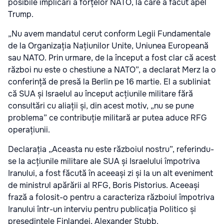
posibile implicări a forțelor NATO, la care a făcut apel
Trump.
„Nu avem mandatul cerut conform Legii Fundamentale
de la Organizația Națiunilor Unite, Uniunea Europeană
sau NATO. Prin urmare, de la început a fost clar că acest
război nu este o chestiune a NATO”, a declarat Merz la o
conferință de presă la Berlin pe 16 martie. El a subliniat
că SUA și Israelul au început acțiunile militare fără
consultări cu aliații și, din acest motiv, „nu se pune
problema” ce contribuție militară ar putea aduce RFG
operațiunii.
Declarația „Aceasta nu este războiul nostru”, referindu-
se la acțiunile militare ale SUA și Israelului împotriva
Iranului, a fost făcută în aceeași zi și la un alt eveniment
de ministrul apărării al RFG, Boris Pistorius. Aceeași
frază a folosit-o pentru a caracteriza războiul împotriva
Iranului într-un interviu pentru publicația Politico și
președintele Finlandei, Alexander Stubb.