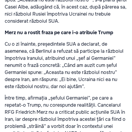
Casei Albe, adăugând că, în acest caz, după părerea sa,
nici războiul Rusiei împotriva Ucrainei nu trebuie
considerat războiul SUA.
Merz nu a rostit fraza pe care i-o atribuie Trump
Cu o zi înainte, președintele SUA a declarat, de
asemenea, că Berlinul a refuzat să participe la războiul
împotriva Iranului, atribuind unui „șef al Germaniei”
nenumit o frază concretă: „Când am auzit cum șeful
Germaniei spune: „Aceasta nu este războiul nostru”
despre Iran, am răspuns: „Ei bine, Ucraina nici ea nu
este războiul nostru, dar noi ajutăm”.
Între timp, afirmația „șefului Germaniei”, pe care a
repetat-o Trump, nu corespunde realității. Cancelarul
RFG Friedrich Merz nu a criticat public acțiunile SUA în
Iran, iar despre războiul împotriva acestei țări ca fiind o
problemă „străină” a vorbit doar în contextul unei