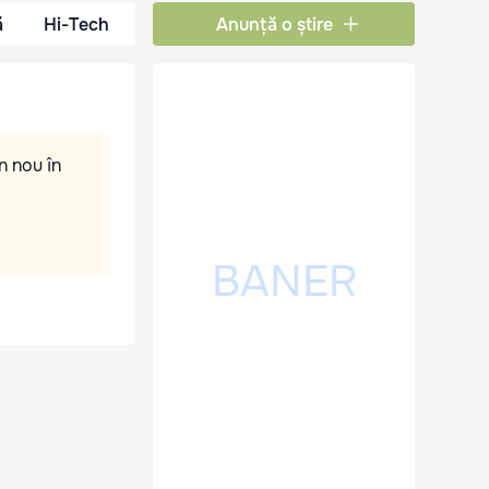
ă
Hi-Tech
Anunță o știre
n nou în