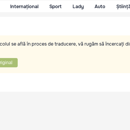
Internațional
Sport
Lady
Auto
Științ
olul se află în proces de traducere, vă rugăm să încercați di
riginal