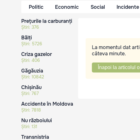
Politic
Economic
Social
Incidente
Prețurile la carburanți
Știri:
376
Bălți
Știri:
5726
La momentul dat artic
câteva minute.
Criza gazelor
Știri:
406
Înapoi la articolul o
Găgăuzia
Știri:
10842
Chișinău
Știri:
767
Accidente în Moldova
Știri:
7818
Nu războiului
Știri:
131
Transnistria