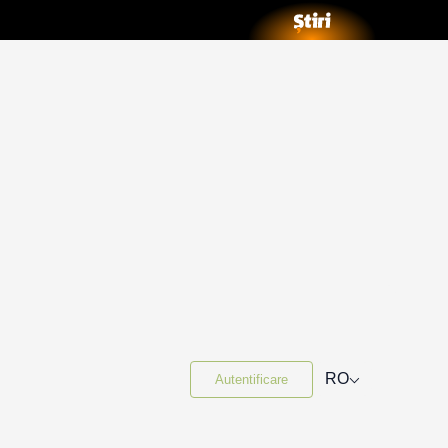
⌵
RO
Autentificare