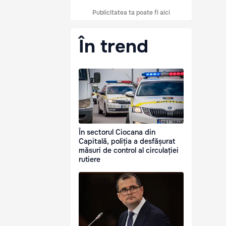
Publicitatea ta poate fi aici
În trend
În sectorul Ciocana din
Capitală, poliția a desfășurat
măsuri de control al circulației
rutiere