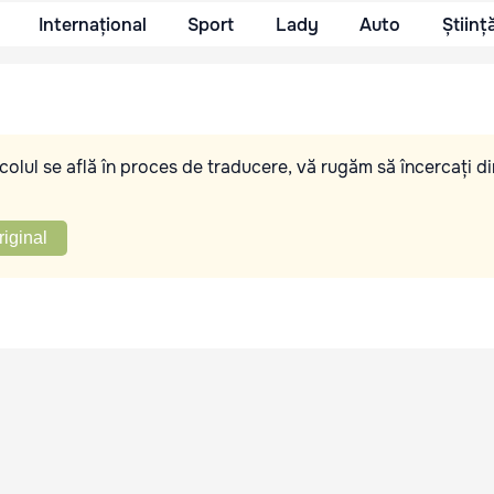
Internațional
Sport
Lady
Auto
Științ
olul se află în proces de traducere, vă rugăm să încercați di
riginal