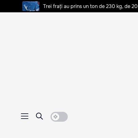
Trei frați au prins un ton de 230 kg, de 