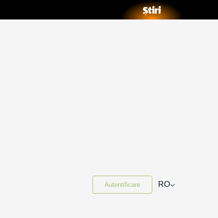
⌵
RO
Autentificare