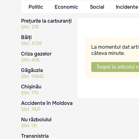
Politic
Economic
Social
Incidente
Prețurile la carburanți
Știri:
376
Bălți
Știri:
5726
La momentul dat artic
câteva minute.
Criza gazelor
Știri:
406
Înapoi la articolul o
Găgăuzia
Știri:
10842
Chișinău
Știri:
770
Accidente în Moldova
Știri:
7821
Nu războiului
Știri:
131
Transnistria