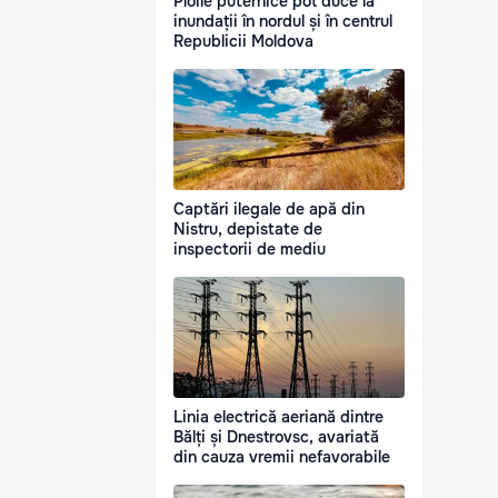
Ploile puternice pot duce la
inundații în nordul și în centrul
Republicii Moldova
Captări ilegale de apă din
Nistru, depistate de
inspectorii de mediu
Linia electrică aeriană dintre
Bălți și Dnestrovsc, avariată
din cauza vremii nefavorabile