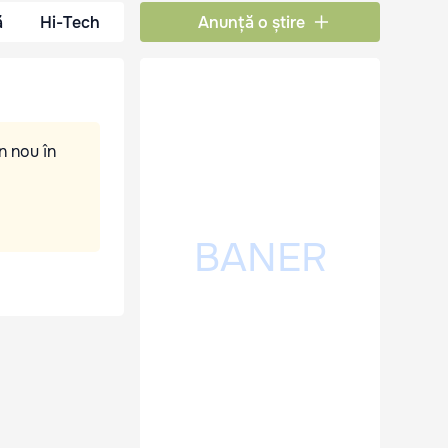
ă
Hi-Tech
Anunță o știre
n nou în