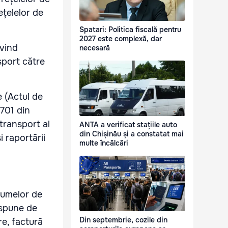
ețelelor de
Spatari: Politica fiscală pentru
2027 este complexă, dar
vind
necesară
sport către
 (Actul de
5701 din
 transport al
ANTA a verificat stațiile auto
din Chișinău și a constatat mai
i raportării
multe încălcări
lumelor de
ispune de
Din septembrie, cozile din
e, factură