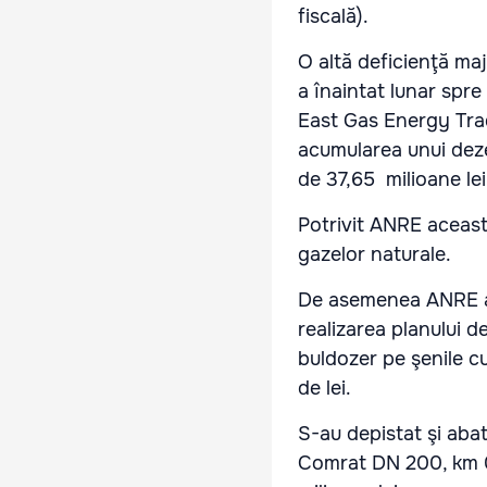
fiscală).
O altă deficienţă ma
a înaintat lunar spr
East Gas Energy Tra
acumularea unui deze
de 37,65 milioane lei
Potrivit ANRE aceasta
gazelor naturale.
De asemenea ANRE a 
realizarea planului d
buldozer pe şenile c
de lei.
S-au depistat şi abat
Comrat DN 200, km 0