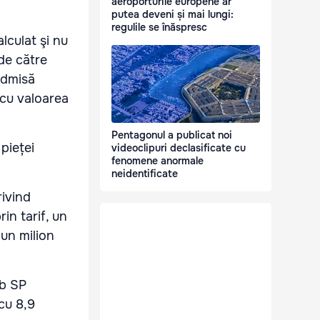
aeroporturile europene ar
putea deveni și mai lungi:
regulile se înăspresc
lculat şi nu
de către
admisă
 cu valoarea
Pentagonul a publicat noi
pieței
videoclipuri declasificate cu
fenomene anormale
neidentificate
ivind
in tarif, un
un milion
/b SP
cu 8,9