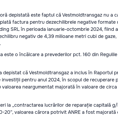
joră depistată este faptul că Vestmoldtransgaz nu a ca
e plată factura pentru dezechilibrele negative formate 
ding SRL în perioada ianuarie-octombrie 2024, fiind 
chilibru negativ de 4,39 milioane metri cubi de gaze,
.
 este o încălcare a prevederilor pct. 160 din Regulile 
depistat că Vestmoldtransgaz a inclus în Raportul pr
e investiții pentru anul 2024, în scopul de recuperare pr
u valoarea neargumentat majorată în valoare de circa 
eri la „contractarea lucrărilor de reparație capitală g
-20”, valoarea cărora potrivit ANRE a fost majorată 