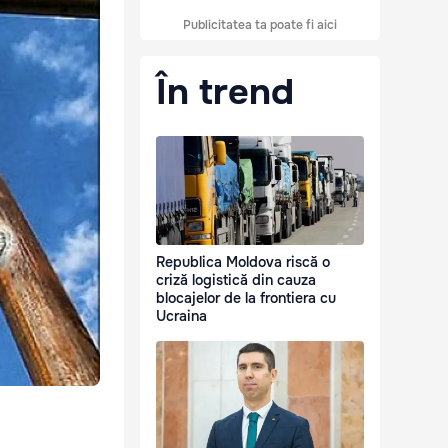
Publicitatea ta poate fi aici
În trend
Republica Moldova riscă o
criză logistică din cauza
blocajelor de la frontiera cu
Ucraina