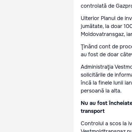
controlată de Gazpr
Ulterior Planul de in
jumătate, la doar 100
Moldovatransgaz, iar 
Ţinând cont de proce
au fost de doar câtev
Administraţia Vestmo
solicitările de inform
încă la finele lunii i
persoană la alta.
Nu au fost încheiate
transport
Controlul a scos la iv
Vestmoldtransgaz nu a