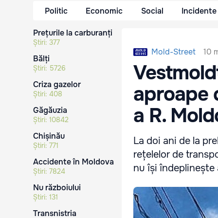
Politic
Economic
Social
Incidente
Prețurile la carburanți
Știri:
377
10 m
Mold-Street
Bălți
Vestmold
Știri:
5726
Criza gazelor
aproape d
Știri:
408
a R. Mol
Găgăuzia
Știri:
10842
Chișinău
La doi ani de la pr
Știri:
771
rețelelor de transp
Accidente în Moldova
nu își îndeplinește 
Știri:
7824
Nu războiului
Știri:
131
Transnistria