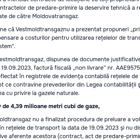
ntractelor de predare-primire la deservire tehnică a r
iate de către Moldovatransgaz.
ne că Vestmoldtransgaznu a prezentat propuneri „pri
nsare a costurilor pentru utilizarea rețelelor de tran
istem".
Vestmoldtransgaz, dispunea de documente justificative
n 19.09.2023, factură fiscală „non livrare” nr. AAE957
flectat în registrele de evidența contabilă rețelele de
pt ce contravine prevederilor din Legea contabilității ş
ea cu privire la gazele naturale.
 de 4,39 milioane metri cubi de gaze,
ldtransgaz nu a finalizat procedura de preluare a vo
în rețelele de transport la data de 19.09.2023 și nu d
ive aferente acestora (contract, act de predare-primir