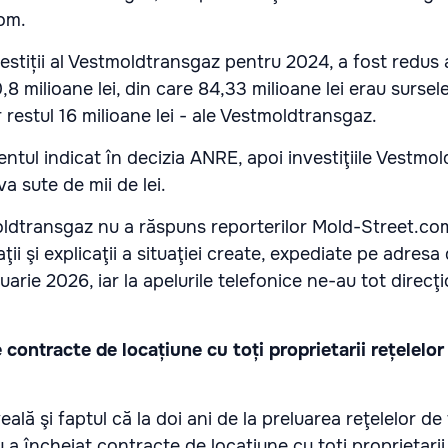
om.
vestiții al Vestmoldtransgaz pentru 2024, a fost redus
,8 milioane lei, din care 84,33 milioane lei erau sursel
restul 16 milioane lei - ale Vestmoldtransgaz.
ntul indicat în decizia ANRE, apoi investiţiile Vestmo
a sute de mii de lei.
ldtransgaz nu a răspuns reporterilor Mold-Street.com
aţii şi explicaţii a situaţiei create, expediate pe adresa
anuarie 2026, iar la apelurile telefonice ne-au tot direcţ
 contracte de locațiune cu toți proprietarii rețelelor
eală şi faptul că la doi ani de la preluarea reţelelor d
 încheiat contracte de locațiune cu toți proprietarii 