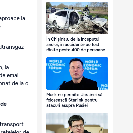
 aproape la
e
În Chișinău, de la începutul
anului, în accidente au fost
ldtransgaz
rănite peste 400 de persoane
, la
 de email
ionat de la o
Musk nu permite Ucrainei să
folosească Starlink pentru
 de
atacuri asupra Rusiei
e transport
rețelelor de