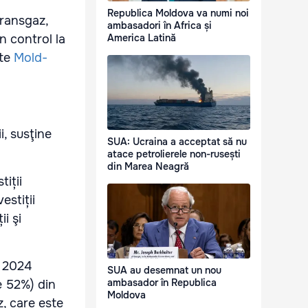
Republica Moldova va numi noi
transgaz,
ambasadori în Africa și
 control la
America Latină
ite
Mold-
i, susţine
SUA: Ucraina a acceptat să nu
atace petrolierele non-rusești
din Marea Neagră
iții
estiții
i şi
l 2024
SUA au desemnat un nou
ambasador în Republica
te 52%) din
Moldova
, care este