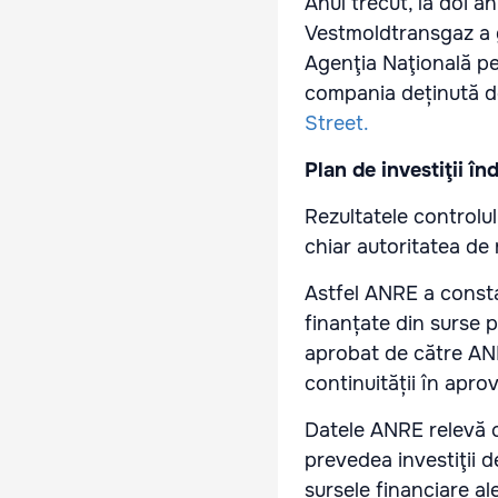
Anul trecut, la doi a
Vestmoldtransgaz a g
Agenţia Naţională pe
compania deținută d
Street.
Plan de investiţii în
Rezultatele controlul
chiar autoritatea de
Astfel ANRE a constat
finanțate din surse p
aprobat de către ANRE
continuității în apr
Datele ANRE relevă c
prevedea investiţii d
sursele financiare 