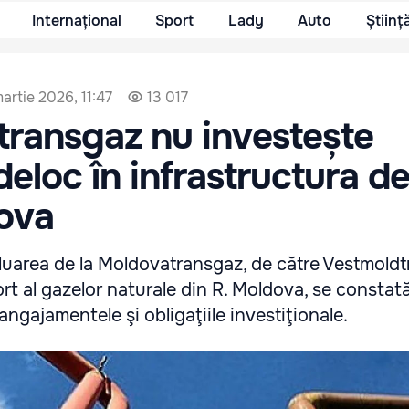
Internațional
Sport
Lady
Auto
Științ
artie 2026, 11:47
13 017
transgaz nu investește
eloc în infrastructura d
dova
eluarea de la Moldovatransgaz, de către Vestmoldt
ort al gazelor naturale din R. Moldova, se constat
angajamentele şi obligaţiile investiţionale.