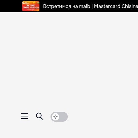
Встретимся на maib | Mastercard Chisi