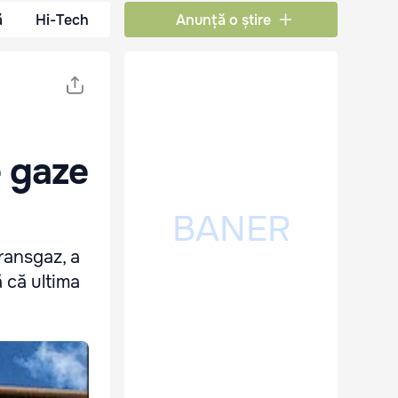
ă
Hi-Tech
Anunță o știre
e gaze
ransgaz, a
ă că ultima