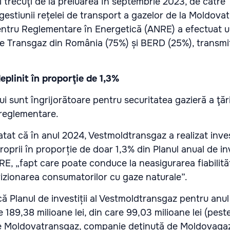
ni trecuţi de la preluarea în septembrie 2023, de către
estiunii rețelei de transport a gazelor de la Moldova
ntru Reglementare în Energetică (ANRE) a efectuat un
e Transgaz din România (75%) și BERD (25%), transm
deplinit în proporţie de 1,3%
ui sunt îngrijorătoare pentru securitatea gazieră a ţări
 reglementare.
at că în anul 2024, Vestmoldtransgaz a realizat invest
roprii în proporție de doar 1,3% din Planul anual de inv
, „fapt care poate conduce la neasigurarea fiabilități
ovizionarea consumatorilor cu gaze naturale”.
ă Planul de investiții al Vestmoldtransgaz pentru anu
e 189,38 milioane lei, din care 99,03 milioane lei (pes
ale Moldovatransgaz, companie deţinută de Moldovagaz