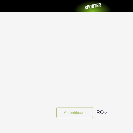
⌵
RO
Autentificare