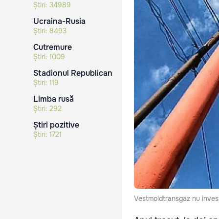
Știri:
34989
Ucraina-Rusia
Știri:
8493
Cutremure
Știri:
1009
Stadionul Republican
Știri:
119
Limba rusă
Știri:
292
Știri pozitive
Știri:
1721
Vestmoldtransgaz nu invest