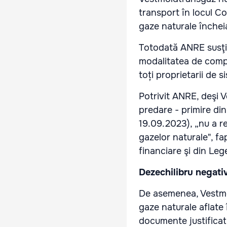
transport în locul Co
gaze naturale înche
Totodată ANRE susţi
modalitatea de compe
toți proprietarii de s
Potrivit ANRE, deşi 
predare - primire di
19.09.2023), „nu a re
gazelor naturale", fa
financiare şi din Leg
Dezechilibru negativ
De asemenea, Vestmo
gaze naturale aflate 
documente justificat