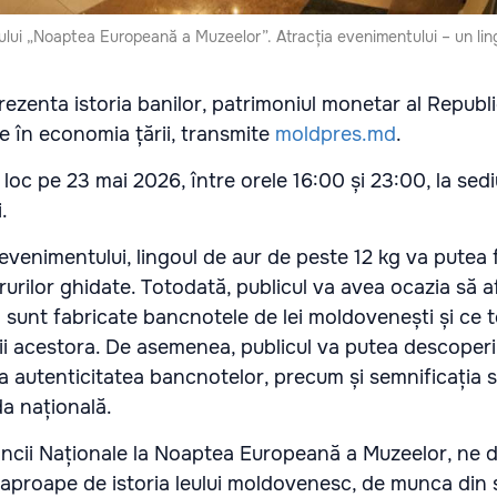
lui „Noaptea Europeană a Muzeelor”. Atracția evenimentului – un lin
prezenta istoria banilor, patrimoniul monetar al Republ
ale în economia țării, transmite
moldpres.md
.
oc pe 23 mai 2026, între orele 16:00 și 23:00, la sedi
.
 evenimentului, lingoul de aur de peste 12 kg va putea f
ururilor ghidate. Totodată, publicul va avea ocazia să af
m sunt fabricate bancnotele de lei moldovenești și ce 
rii acestora. De asemenea, publicul va putea descoper
a autenticitatea bancnotelor, precum și semnificația s
a națională.
ăncii Naționale la Noaptea Europeană a Muzeelor, ne 
aproape de istoria leului moldovenesc, de munca din 