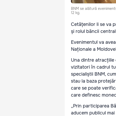
BNM se alătură evenimentu
12 kg.
Cetățenilor li se va 
și rolul băncii centr
Evenimentul va avea l
Naționale a Moldovei
Una dintre atracțiile
vizitatori în cadrul t
specialiștii BNM, cu
stau la baza protejă
care se poate verific
care definesc moned
„Prin participarea B
aducem publicul mai 