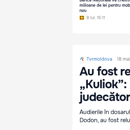
Banca Națională va cheltui
milioane de lei pentru mobi
nou
8 Iul. 15:11
18 mai
Tvrmoldova
Au fost re
„Kuliok”:
judecător
Audierile în dosaru
Dodon, au fost rel