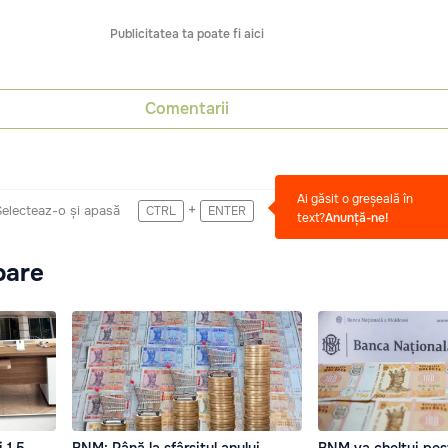
Publicitatea ta poate fi aici
Comentarii
Ai găsit o greșeală în
+
Selecteaz-o și apasă
CTRL
ENTER
text?
Anunță-ne!
oare