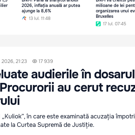
 1,5
BNM: Până la sfârșitul anului
BNM va cheltui pest
lier
2026, inflația anuală ar putea
milioane de lei pent
ajunge la 8,6%
organizarea unui ev
Bruxelles
13 Iul. 11:48
17 Iul. 07:45
 2026, 21:23
17 939
luate audierile în dosarul
 Procurorii au cerut recu
ului
l „Kuliok”, în care este examinată acuzația împotri
uate la Curtea Supremă de Justiție.