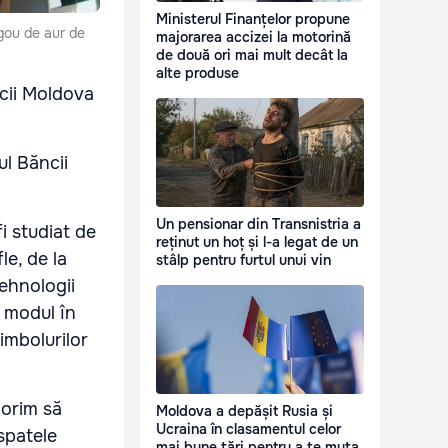
Ministerul Finanțelor propune
gou de aur de
majorarea accizei la motorină
de două ori mai mult decât la
alte produse
icii Moldova
ul Băncii
Un pensionar din Transnistria a
i studiat de
reținut un hoț și l-a legat de un
le, de la
stâlp pentru furtul unui vin
tehnologii
i modul în
imbolurilor
dorim să
Moldova a depășit Rusia și
Ucraina în clasamentul celor
spatele
mai bune țări pentru a te muta