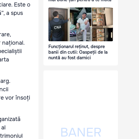
ciare. Este o
ă”, a spus
rare,
 național.
Funcționarul reținut, despre
ecialiștii
banii din cutii: Oaspeții de la
nuntă au fost darnici
arta
larg.
ncii
re vor însoți
ganizată
 al
trimoniul