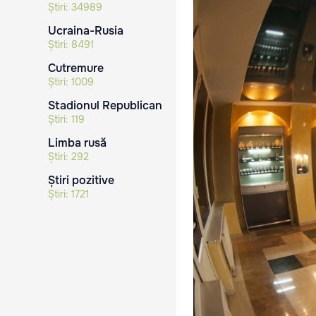
Știri:
34989
Ucraina-Rusia
Știri:
8491
Cutremure
Știri:
1009
Stadionul Republican
Știri:
119
Limba rusă
Știri:
292
Știri pozitive
Știri:
1721