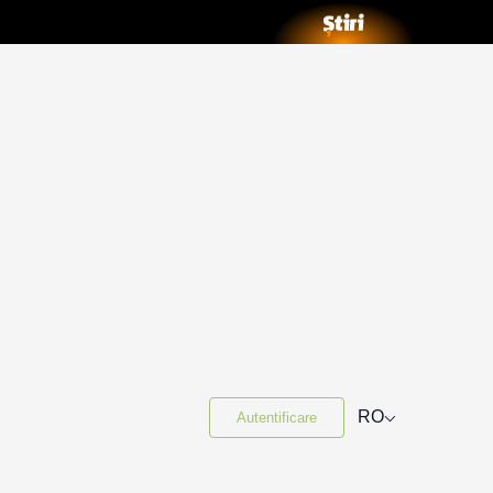
⌵
RO
Autentificare