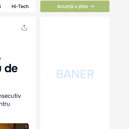
ă
Hi-Tech
Anunță o știre
.
u de
nsecutiv
ntru