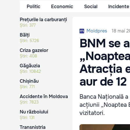
Politic
Economic
Social
Incidente
Prețurile la carburanți
Știri:
377
18 mai 2
Moldpres
Bălți
BNM se a
Știri:
5726
Criza gazelor
„Noaptea
Știri:
408
Atracția 
Găgăuzia
Știri:
10842
aur de 12
Chișinău
Știri:
771
Banca Națională a 
Accidente în Moldova
Știri:
7823
acțiunii „Noaptea 
Nu războiului
vizitatori.
Știri:
131
Transnistria