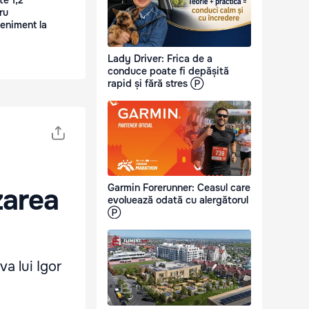
e 1,2
ru
eniment la
Lady Driver: Frica de a
conduce poate fi depășită
rapid și fără stres Ⓟ
Garmin Forerunner: Ceasul care
zarea
evoluează odată cu alergătorul
Ⓟ
va lui Igor