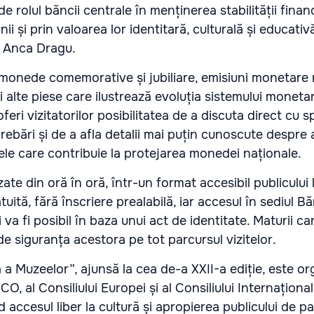
de rolul băncii centrale în menținerea stabilității finan
anii și prin valoarea lor identitară, culturală și educativ
 Anca Dragu.
 monede comemorative și jubiliare, emisiuni monetare 
i alte piese care ilustrează evoluția sistemului monetar
feri vizitatorilor posibilitatea de a discuta direct cu sp
ebări și de a afla detalii mai puțin cunoscute despre 
le care contribuie la protejarea monedei naționale.
zate din oră în oră, într-un format accesibil publicului 
uită, fără înscriere prealabilă, iar accesul în sediul Bă
va fi posibil în baza unui act de identitate. Maturii ca
 de siguranța acestora pe tot parcursul vizitelor.
 Muzeelor”, ajunsă la cea de-a XXII-a ediție, este or
, al Consiliului Europei și al Consiliului Internațional
ccesul liber la cultură și apropierea publicului de pa