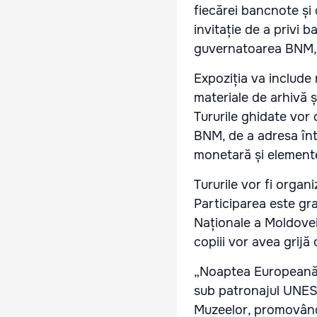
fiecărei bancnote și 
invitație de a privi b
guvernatoarea BNM,
Expoziția va include
materiale de arhivă ș
Tururile ghidate vor o
BNM, de a adresa într
monetară și elemente
Tururile vor fi organi
Participarea este grat
Naționale a Moldovei 
copiii vor avea grijă
„Noaptea Europeană a
sub patronajul UNESCO
Muzeelor, promovând a