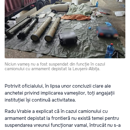
Niciun vameș nu a fost suspendat din funcție în cazul
camionului cu armament depistat la Leușeni-Albița.
Potrivit oficialului, în lipsa unor concluzii clare ale
anchetei privind implicarea vameșilor, toți angajații
instituției își continuă activitatea.
Radu Vrabie a explicat că în cazul camionului cu
armament depistat la frontieră nu există temei pentru
suspendarea vreunui funcționar vamal, întrucât nu s-a