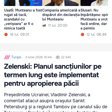
Usatîi: Munteanu a fost
Compania americană a
Slusari: Nu
rugat să tacă,
dispărut din declarația
împărtășesc opinia
scandalul cu
lui Munteanu
Munteanu a vrut s
„verișoara” ar fi o
facă ordine, dar nu 
11 Iul. 20:00
nimica toată
a permis
16 Iul. 09:01
12 Iul. 08:49
Tvrain
3 iunie 2026, 10:44
22 345
Zelenski: Planul sancțiunilor pe
termen lung este implementat
pentru apropierea păcii
Președintele Ucrainei, Vladimir Zelenski, a
comentat atacul asupra orașului Sankt
Petersburg și a regiunii Tambov pe canalul său de