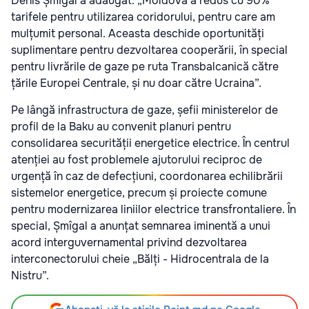
Denis Șmîgal a adăugat: „Moldova a redus cu 90%
tarifele pentru utilizarea coridorului, pentru care am
mulțumit personal. Aceasta deschide oportunități
suplimentare pentru dezvoltarea cooperării, în special
pentru livrările de gaze pe ruta Transbalcanică către
țările Europei Centrale, și nu doar către Ucraina”.
Pe lângă infrastructura de gaze, șefii ministerelor de
profil de la Baku au convenit planuri pentru
consolidarea securității energetice electrice. În centrul
atenției au fost problemele ajutorului reciproc de
urgență în caz de defecțiuni, coordonarea echilibrării
sistemelor energetice, precum și proiecte comune
pentru modernizarea liniilor electrice transfrontaliere. În
special, Șmîgal a anunțat semnarea iminentă a unui
acord interguvernamental privind dezvoltarea
interconectorului cheie „Bălți - Hidrocentrala de la
Nistru”.