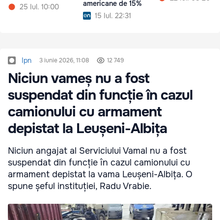
americane de 15%
25 Iul. 10:00
15 Iul. 22:31
Ipn
3 iunie 2026, 11:08
12 749
Niciun vameș nu a fost
suspendat din funcție în cazul
camionului cu armament
depistat la Leușeni-Albița
Niciun angajat al Serviciului Vamal nu a fost
suspendat din funcție în cazul camionului cu
armament depistat la vama Leușeni-Albița. O
spune șeful instituției, Radu Vrabie.