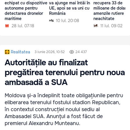
echipat cu dispozitive
va ajunge mai întâi în
recupera 33 de
autonome pentru
UE, apoi se va uni cu
milioane de dolari 
detectarea dronelor
România
amenzile rutiere
maritime
neachitate
10 Iul. 20:08
28 Iul. 07:18
11 Iul. 09:02
Realitatea
3 iunie 2026, 10:52
24 437
Autoritățile au finalizat
pregătirea terenului pentru noua
ambasadă a SUA
Moldova și-a îndeplinit toate obligațiunile pentru
eliberarea terenului fostului stadion Republican,
în contextul construcției noului sediu al
Ambasadei SUA. Anunțul a fost făcut de
premierul Alexandru Munteanu.