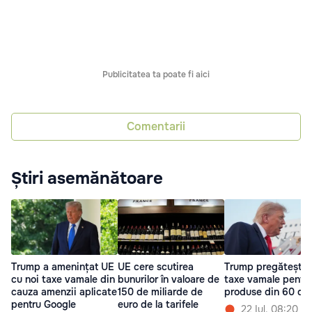
Publicitatea ta poate fi aici
Comentarii
Știri asemănătoare
Trump a amenințat UE
UE cere scutirea
Trump pregătește 
cu noi taxe vamale din
bunurilor în valoare de
taxe vamale pentr
cauza amenzii aplicate
150 de miliarde de
produse din 60 de 
pentru Google
euro de la tarifele
22 Iul. 08:20