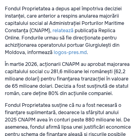
Fondul Proprietatea a depus apel împotriva deciziei
instanței, care anterior a respins anularea majorării
capitalului social al Administrației Porturilor Maritime
Constanța (CNAPM),
relatează
publicația Replica
Online. Fondurile urmau să fie direcționate pentru
achiziționarea operatorului portuar Giurgiulești din
Moldova, informează
logos-pres.md
.
În martie 2026, acționarii CNAPM au aprobat majorarea
capitalului social cu 281,6 milioane lei românești (62,2
milioane dolari) pentru finanțarea tranzacției în valoare
de 65 milioane dolari. Decizia a fost susținută de statul
român, care deține 80% din acțiunile companiei.
Fondul Proprietatea susține că nu a fost necesară o
finanțare suplimentară, deoarece la sfârșitul anului
2025 CNAPM avea în conturi peste 880 milioane lei. De
asemenea, fondul afirmă lipsa unei justificări economice
pentru schema de finanțare aleasă și riscurile posibile