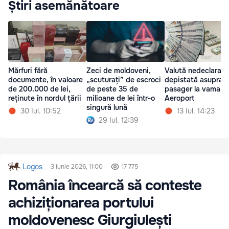
Știri asemănătoare
Mărfuri fără
Zeci de moldoveni,
Valută nedeclarată
documente, în valoare
„scuturați” de escroci
depistată asupra u
de 200.000 de lei,
de peste 35 de
pasager la vama
reținute în nordul țării
milioane de lei într-o
Aeroport
singură lună
30 Iul. 10:52
13 Iul. 14:23
29 Iul. 12:39
Logos
3 iunie 2026, 11:00
17 775
România încearcă să conteste
achiziționarea portului
moldovenesc Giurgiulești