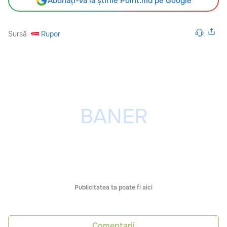
Abonați-vă la știrile Point.md pe Google
Sursă
Rupor
Publicitatea ta poate fi aici
Comentarii