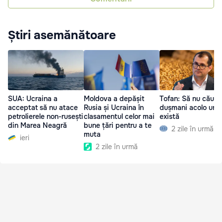
Știri asemănătoare
SUA: Ucraina a
Moldova a depășit
Tofan: Să nu căut
acceptat să nu atace
Rusia și Ucraina în
dușmani acolo und
petrolierele non-rusești
clasamentul celor mai
există
din Marea Neagră
bune țări pentru a te
2 zile în urmă
muta
ieri
2 zile în urmă