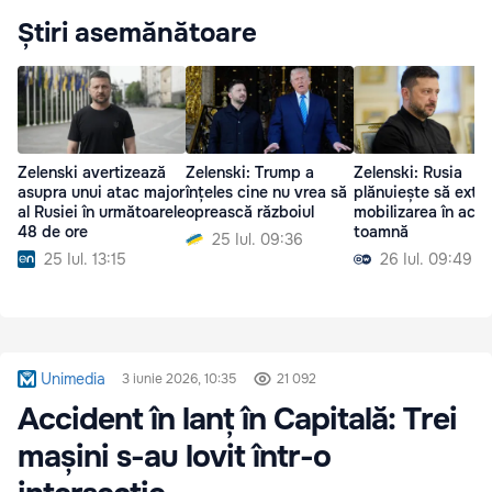
Știri asemănătoare
Zelenski avertizează
Zelenski: Trump a
Zelenski: Rusia
asupra unui atac major
înțeles cine nu vrea să
plănuiește să exti
al Rusiei în următoarele
oprească războiul
mobilizarea în ace
48 de ore
toamnă
25 Iul. 09:36
25 Iul. 13:15
26 Iul. 09:49
Unimedia
3 iunie 2026, 10:35
21 092
Accident în lanț în Capitală: Trei
mașini s-au lovit într-o