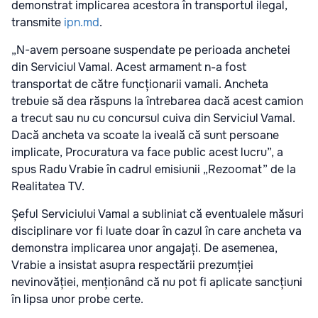
demonstrat implicarea acestora în transportul ilegal,
transmite
ipn.md
.
„N-avem persoane suspendate pe perioada anchetei
din Serviciul Vamal. Acest armament n-a fost
transportat de către funcționarii vamali. Ancheta
trebuie să dea răspuns la întrebarea dacă acest camion
a trecut sau nu cu concursul cuiva din Serviciul Vamal.
Dacă ancheta va scoate la iveală că sunt persoane
implicate, Procuratura va face public acest lucru”, a
spus Radu Vrabie în cadrul emisiunii „Rezoomat” de la
Realitatea TV.
Șeful Serviciului Vamal a subliniat că eventualele măsuri
disciplinare vor fi luate doar în cazul în care ancheta va
demonstra implicarea unor angajați. De asemenea,
Vrabie a insistat asupra respectării prezumției
nevinovăției, menționând că nu pot fi aplicate sancțiuni
în lipsa unor probe certe.