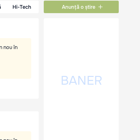
ă
Hi-Tech
Anunță o știre
n nou în