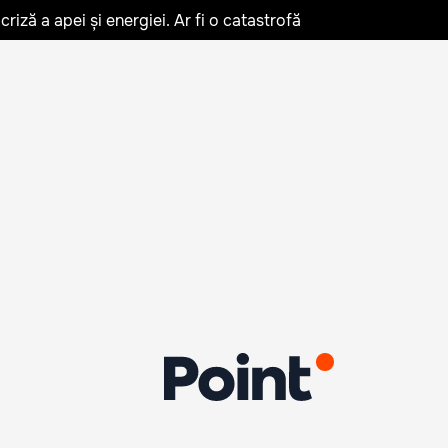
iză a apei și energiei. Ar fi o catastrofă