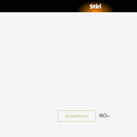
⌵
RO
Autentificare