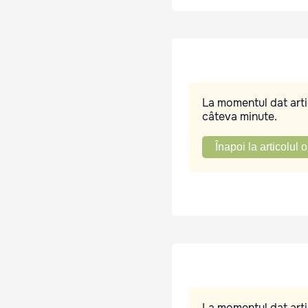
La momentul dat artic
câteva minute.
Înapoi la articolul o
La momentul dat artic