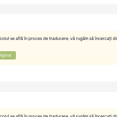
olul se află în proces de traducere, vă rugăm să încercați di
riginal
olul se află în proces de traducere, vă rugăm să încercați di