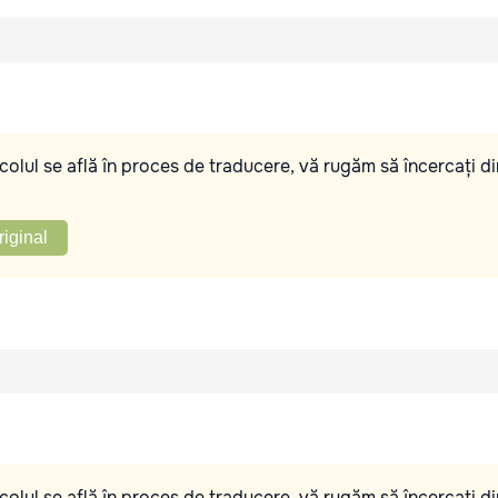
olul se află în proces de traducere, vă rugăm să încercați di
riginal
olul se află în proces de traducere, vă rugăm să încercați di