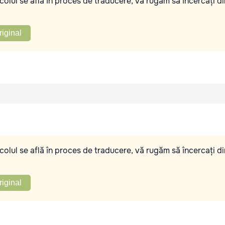
olul se află în proces de traducere, vă rugăm să încercați di
riginal
olul se află în proces de traducere, vă rugăm să încercați di
riginal