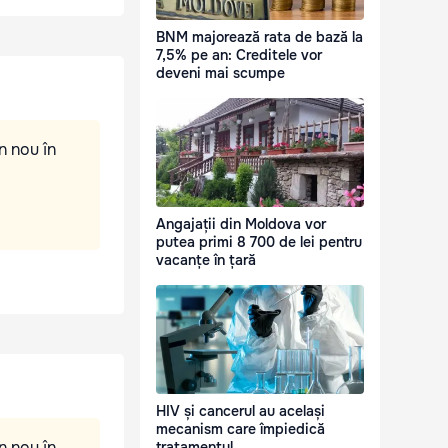
BNM majorează rata de bază la
7,5% pe an: Creditele vor
deveni mai scumpe
n nou în
Angajații din Moldova vor
putea primi 8 700 de lei pentru
vacanțe în țară
HIV și cancerul au același
mecanism care împiedică
n nou în
tratamentul