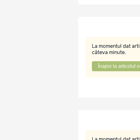
La momentul dat artic
câteva minute.
Înapoi la articolul o
La momentul dat artic