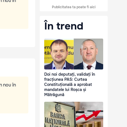
n nou în
Publicitatea ta poate fi aici
În trend
Doi noi deputați, validați în
fracțiunea PAS: Curtea
n nou în
Constituțională a aprobat
mandatele lui Roșca și
Mătrăgună