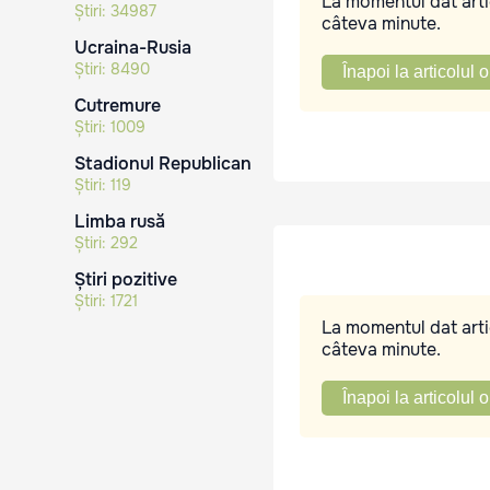
La momentul dat artic
Știri:
34987
câteva minute.
Ucraina-Rusia
Știri:
8490
Înapoi la articolul o
Cutremure
Știri:
1009
Stadionul Republican
Știri:
119
Limba rusă
Știri:
292
Știri pozitive
Știri:
1721
La momentul dat artic
câteva minute.
Înapoi la articolul o