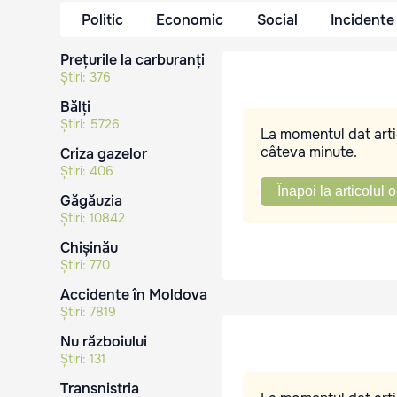
Politic
Economic
Social
Incidente
Prețurile la carburanți
Știri:
376
Bălți
Știri:
5726
La momentul dat artic
câteva minute.
Criza gazelor
Știri:
406
Înapoi la articolul o
Găgăuzia
Știri:
10842
Chișinău
Știri:
770
Accidente în Moldova
Știri:
7819
Nu războiului
Știri:
131
Transnistria