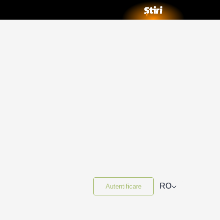
⌵
RO
Autentificare