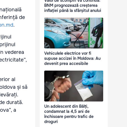
Valul de scumpiri va continua:
BNM prognozează creșterea
rnațională
inflației până la sfârșitul anului
nferință de
pn.md
.
ijinul
rijinul
 în vederea
Vehiculele electrice vor fi
supuse accizei în Moldova: Au
ectricitate”,
devenit prea accesibile
rior al
oldova și să
devărați.
de durată.
Un adolescent din Bălți,
ova”, a
condamnat la 4,5 ani de
închisoare pentru trafic de
droguri