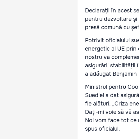
Declarații în acest 
pentru dezvoltare și
presă comună cu șefu
Potrivit oficialului 
energetic al UE prin 
nostru va complementa
asigurării stabilități
a adăugat Benjamin
Ministrul pentru Coo
Suediei a dat asigur
fie alături. „Criza en
Dați-mi voie să vă a
Noi vom face tot ce n
spus oficialul.