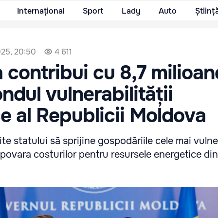
Internațional
Sport
Lady
Auto
Științ
025, 20:50
4 611
 contribui cu 8,7 milioan
ndul vulnerabilității
e al Republicii Moldova
e statului să sprijine gospodăriile cele mai vulnera
 povara costurilor pentru resursele energetice di