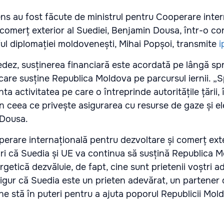
sens au fost făcute de ministrul pentru Cooperare inte
 comerț exterior al Suediei, Benjamin Dousa, într-o co
l diplomației moldovenești, Mihai Popșoi, transmite
i
suedez, susținerea financiară este acordată pe lângă spr
care susține Republica Moldova pe parcursul iernii. „Sp
 activitatea pe care o întreprinde autoritățile țării,
i în ceea ce privește asigurarea cu resurse de gaze și el
 Dousa.
perare internațională pentru dezvoltare și comerț exte
ări că Suedia și UE va continua să susțină Republica M
ergetică dezvăluie, de fapt, cine sunt prietenii voștri a
sigur că Suedia este un prieten adevărat, un partener 
e stă în puteri pentru a ajuta poporul Republicii Mold