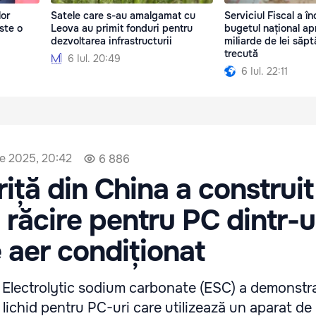
lor
Satele care s-au amalgamat cu
Serviciul Fiscal a în
Este o
Leova au primit fonduri pentru
bugetul național ap
dezvoltarea infrastructurii
miliarde de lei săp
trecută
6 Iul. 20:49
6 Iul. 22:11
ie 2025, 20:42
6 886
iță din China a construit
 răcire pentru PC dintr-
 aer condiționat
 Electrolytic sodium carbonate (ESC) a demonstr
 lichid pentru PC-uri care utilizează un aparat de