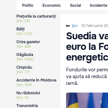
Politic
Economic
Social
Incidente
Prețurile la carburanți
Știri:
376
10 februarie 2
Ipn
Bălți
Suedia va
Știri:
5726
Criza gazelor
euro la Fo
Știri:
406
energetic
Găgăuzia
Știri:
10842
Chișinău
Fondurile vor permit
Știri:
770
va ajuta să reducă
Accidente în Moldova
iarnă.
Știri:
7819
Nu războiului
Știri:
131
Transnistria