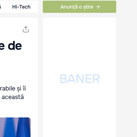
ă
Hi-Tech
Anunță o știre
e de
bile și îi
n această