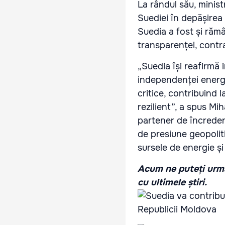
La rândul său, minist
Suediei în depășirea 
Suedia a fost și rămâ
transparenței, contra
„Suedia își reafirmă 
independenței energe
critice, contribuind 
rezilient”, a spus Mi
partener de încreder
de presiune geopoliti
sursele de energie și
Acum ne puteți urmă
cu ultimele știri.