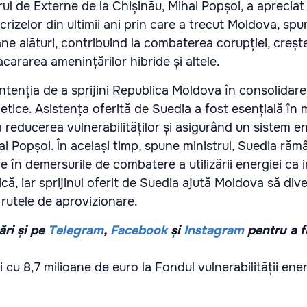
rul de Externe de la Chișinău, Mihai Popșoi, a apreciat 
crizelor din ultimii ani prin care a trecut Moldova, sp
ne alături, contribuind la combaterea corupției, creșt
cararea amenințărilor hibride și altele.
intenția de a sprijini Republica Moldova în consolidar
tice. Asistența oferită de Suedia a fost esențială î
la reducerea vulnerabilităților și asigurând un sistem e
hai Popșoi. În același timp, spune ministrul, Suedia ră
e în demersurile de combatere a utilizării energiei ca
că, iar sprijinul oferit de Suedia ajută Moldova să dive
 rutele de aprovizionare.
ri și pe
Telegram
,
Facebook
și
Instagram
pentru a f