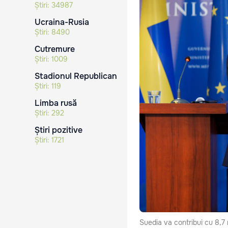
Știri:
34987
Ucraina-Rusia
Știri:
8490
Cutremure
Știri:
1009
Stadionul Republican
Știri:
119
Limba rusă
Știri:
292
Știri pozitive
Știri:
1721
Suedia va contribui cu 8,7 