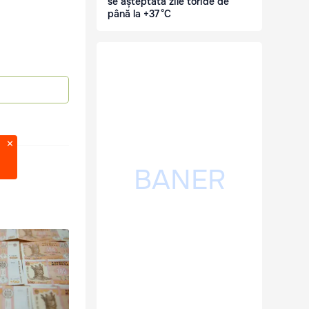
se așteptată zile toride de
până la +37 °C