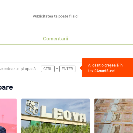
Publicitatea ta poate fi aici
Comentarii
Ai găsit o greșeală în
+
Selecteaz-o și apasă
CTRL
ENTER
text?
Anunță-ne!
oare