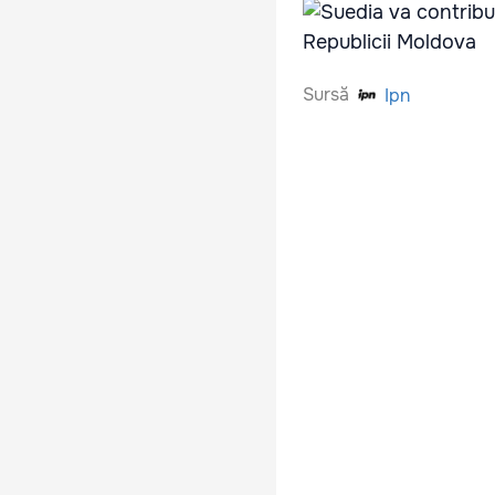
Sursă
Ipn