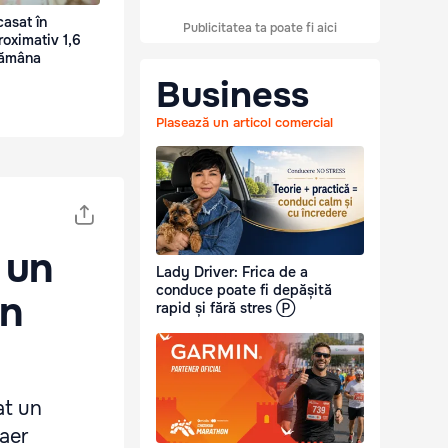
casat în
Publicitatea ta poate fi aici
roximativ 1,6
tămâna
Business
Plasează un articol comercial
 un
Lady Driver: Frica de a
conduce poate fi depășită
un
rapid și fără stres Ⓟ
at un
 aer