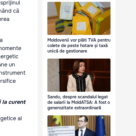
sprijinul
unând că
erea
ea
Moldovenii vor plăti TVA pentru
colete de peste hotare și taxă
n momente
unică de gestionare
nergetic
mâne un
 instrument
rsifice
Sandu, despre scandalul legat
i la curent
de salarii la MoldATSA: A fost o
generozitate extraordinară