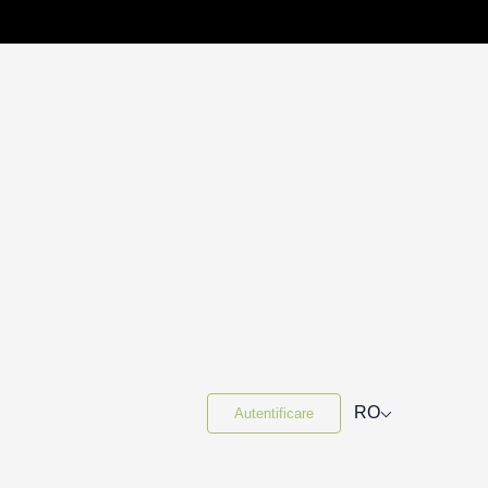
⌵
RO
Autentificare