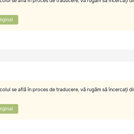
olul se află în proces de traducere, vă rugăm să încercați di
riginal
olul se află în proces de traducere, vă rugăm să încercați di
riginal