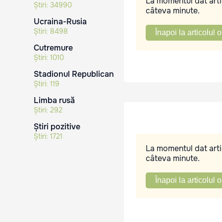
La momentul dat artic
Știri:
34990
câteva minute.
Ucraina-Rusia
Știri:
8498
Înapoi la articolul o
Cutremure
Știri:
1010
Stadionul Republican
Știri:
119
Limba rusă
Știri:
292
Știri pozitive
Știri:
1721
La momentul dat artic
câteva minute.
Înapoi la articolul o