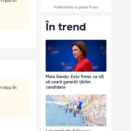
n nou în
Publicitatea ta poate fi aici
În trend
Maia Sandu: Este firesc ca UE
să ceară garanții țărilor
n nou în
candidate