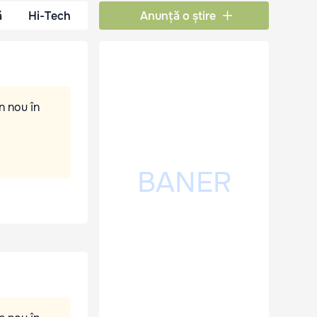
ă
Hi-Tech
Anunță o știre
n nou în