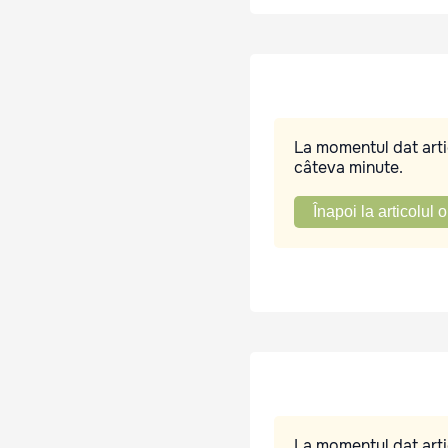
La momentul dat artic
câteva minute.
Înapoi la articolul o
La momentul dat artic