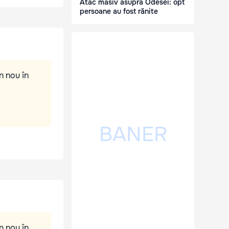
Atac masiv asupra Odesei: opt
persoane au fost rănite
n nou în
n nou în