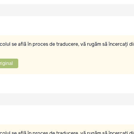
olul se află în proces de traducere, vă rugăm să încercați di
riginal
olul se află în proces de traducere, vă rugăm să încercați di