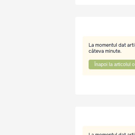
La momentul dat artic
câteva minute.
Înapoi la articolul o
La momentul dat artic