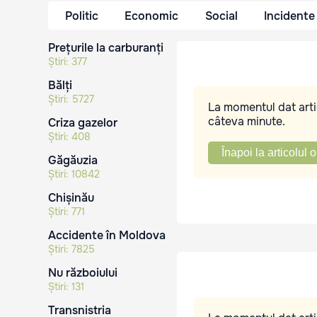
Politic
Economic
Social
Incidente
Prețurile la carburanți
Știri:
377
Bălți
Știri:
5727
La momentul dat artic
câteva minute.
Criza gazelor
Știri:
408
Înapoi la articolul o
Găgăuzia
Știri:
10842
Chișinău
Știri:
771
Accidente în Moldova
Știri:
7825
Nu războiului
Știri:
131
Transnistria