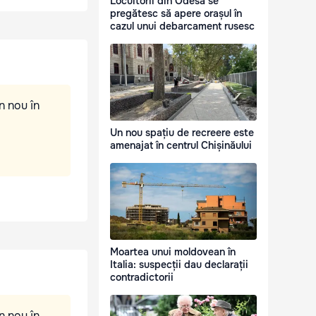
Locuitorii din Odesa se
pregătesc să apere orașul în
cazul unui debarcament rusesc
n nou în
Un nou spațiu de recreere este
amenajat în centrul Chișinăului
Moartea unui moldovean în
Italia: suspecții dau declarații
contradictorii
n nou în