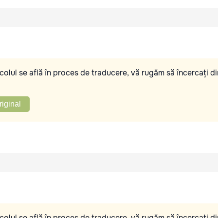
olul se află în proces de traducere, vă rugăm să încercați di
riginal
olul se află în proces de traducere, vă rugăm să încercați di