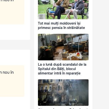
Tot mai mulți moldoveni își
primesc pensia în străinătate
La o lună după scandalul de la
Spitalul din Bălți, blocul
n nou în
alimentar intră în reparație