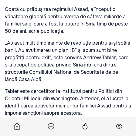
Odată cu prăbușirea regimului Assad, a început o
vânătoare globală pentru averea de câteva miliarde a
familiei sale, care a fost la putere în Siria timp de peste
50 de ani, scrie publicația.
„Au avut mult timp înainte de revoluție pentru a-și spăla
banii. Au avut mereu un plan „B” și acum sunt bine
pregătiți pentru exil”, este convins Andrew Tabler, care
s-a ocupat de politica privind Siria într-una dintre
structurile Consiliului Național de Securitate de pe
lângă Casa Albă.
Tabler este cercetător la Institutul pentru Politici din
Orientul Mijlociu din Washington. Anterior, el a lucrat la
identificarea activelor membrilor familiei Assad pentru a
impune sancțiuni asupra acestora.
Bashar al-Assad și tatăl său, Hafez, cu ajutorul rudelor,
și-au ascuns averea în străinătate, constată WSJ.