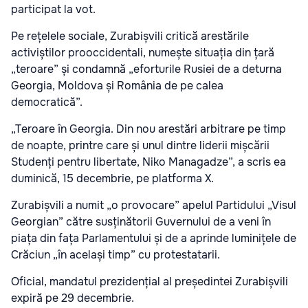
participat la vot.
Pe rețelele sociale, Zurabișvili critică arestările
activiștilor prooccidentali, numește situația din țară
„teroare” și condamnă „eforturile Rusiei de a deturna
Georgia, Moldova și România de pe calea
democratică”.
„Teroare în Georgia. Din nou arestări arbitrare pe timp
de noapte, printre care și unul dintre liderii mișcării
Studenți pentru libertate, Niko Managadze”, a scris ea
duminică, 15 decembrie, pe platforma X.
Zurabișvili a numit „o provocare” apelul Partidului „Visul
Georgian” către susținătorii Guvernului de a veni în
piața din fața Parlamentului și de a aprinde luminițele de
Crăciun „în același timp” cu protestatarii.
Oficial, mandatul prezidențial al președintei Zurabișvili
expiră pe 29 decembrie.