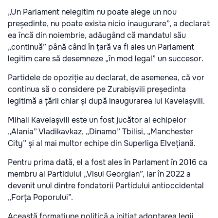
„Un Parlament nelegitim nu poate alege un nou
președinte, nu poate exista nicio inaugurare”, a declarat
ea încă din noiembrie, adăugând că mandatul său
„continuă” până când în țară va fi ales un Parlament
legitim care să desemneze „în mod legal” un succesor.
Partidele de opoziție au declarat, de asemenea, că vor
continua să o considere pe Zurabișvili președinta
legitimă a țării chiar și după inaugurarea lui Kavelașvili.
Mihail Kavelașvili este un fost jucător al echipelor
„Alania” Vladikavkaz, „Dinamo” Tbilisi, „Manchester
City” și al mai multor echipe din Superliga Elvețiană.
Pentru prima dată, el a fost ales în Parlament în 2016 ca
membru al Partidului „Visul Georgian”, iar în 2022 a
devenit unul dintre fondatorii Partidului antioccidental
„Forța Poporului”.
Această formațiune politică a inițiat adoptarea legii