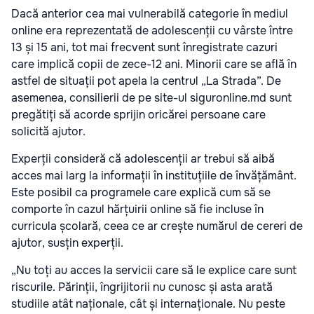
Dacă anterior cea mai vulnerabilă categorie în mediul
online era reprezentată de adolescenții cu vârste între
13 și 15 ani, tot mai frecvent sunt înregistrate cazuri
care implică copii de zece-12 ani. Minorii care se află în
astfel de situații pot apela la centrul „La Strada”. De
asemenea, consilierii de pe site-ul siguronline.md sunt
pregătiți să acorde sprijin oricărei persoane care
solicită ajutor.
Experții consideră că adolescenții ar trebui să aibă
acces mai larg la informații în instituțiile de învățământ.
Este posibil ca programele care explică cum să se
comporte în cazul hărțuirii online să fie incluse în
curricula școlară, ceea ce ar crește numărul de cereri de
ajutor, susțin experții.
„Nu toți au acces la servicii care să le explice care sunt
riscurile. Părinții, îngrijitorii nu cunosc și asta arată
studiile atât naționale, cât și internaționale. Nu peste