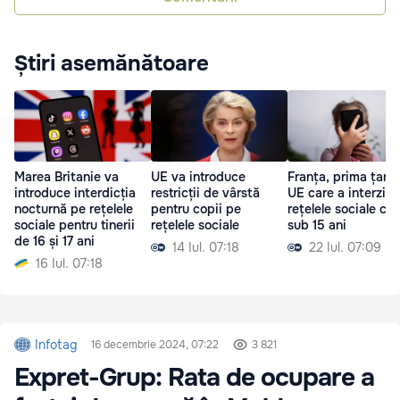
Știri asemănătoare
Marea Britanie va
UE va introduce
Franța, prima țară 
introduce interdicția
restricții de vârstă
UE care a interzis
nocturnă pe rețelele
pentru copii pe
rețelele sociale cop
sociale pentru tinerii
rețelele sociale
sub 15 ani
de 16 și 17 ani
14 Iul. 07:18
22 Iul. 07:09
16 Iul. 07:18
Infotag
16 decembrie 2024, 07:22
3 821
Expret-Grup: Rata de ocupare a