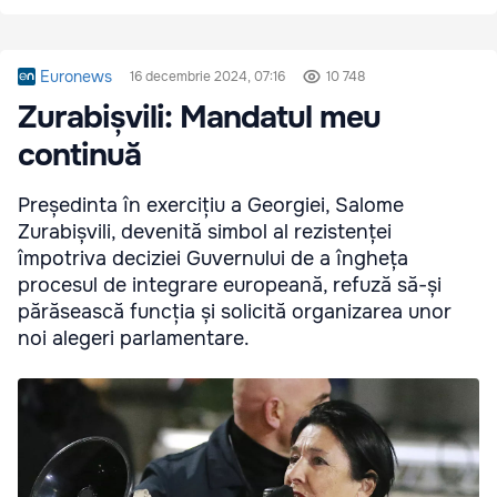
Euronews
16 decembrie 2024, 07:16
10 748
Zurabișvili: Mandatul meu
continuă
Președinta în exercițiu a Georgiei, Salome
Zurabișvili, devenită simbol al rezistenței
împotriva deciziei Guvernului de a îngheța
procesul de integrare europeană, refuză să-și
părăsească funcția și solicită organizarea unor
noi alegeri parlamentare.