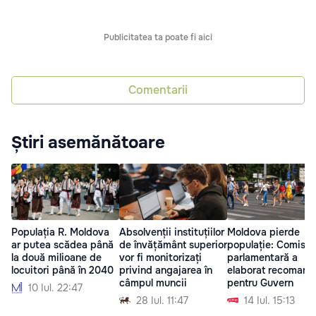
Publicitatea ta poate fi aici
Comentarii
Știri asemănătoare
Populația R. Moldova
Absolvenții instituțiilor
Moldova pierde
ar putea scădea până
de învățământ superior
populație: Comisia
la două milioane de
vor fi monitorizați
parlamentară a
locuitori până în 2040
privind angajarea în
elaborat recomand
câmpul muncii
pentru Guvern
10 Iul. 22:47
28 Iul. 11:47
14 Iul. 15:13