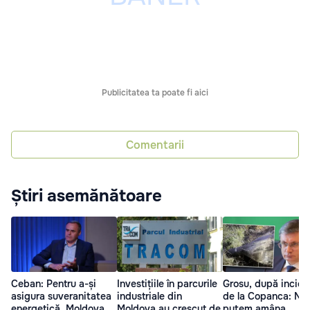
Publicitatea ta poate fi aici
Comentarii
Știri asemănătoare
Ceban: Pentru a-și
Investițiile în parcurile
Grosu, după incide
asigura suveranitatea
industriale din
de la Copanca: Nu
energetică, Moldova
Moldova au crescut de
putem amâna