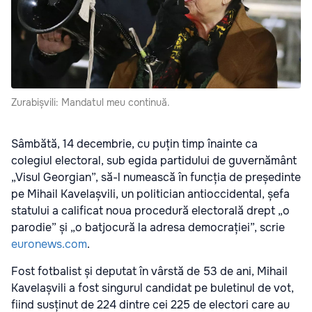
Zurabișvili: Mandatul meu continuă.
Sâmbătă, 14 decembrie, cu puțin timp înainte ca
colegiul electoral, sub egida partidului de guvernământ
„Visul Georgian”, să-l numească în funcția de președinte
pe Mihail Kavelașvili, un politician antioccidental, șefa
statului a calificat noua procedură electorală drept „o
parodie” și „o batjocură la adresa democrației”, scrie
euronews.com
.
Fost fotbalist și deputat în vârstă de 53 de ani, Mihail
Kavelașvili a fost singurul candidat pe buletinul de vot,
fiind susținut de 224 dintre cei 225 de electori care au