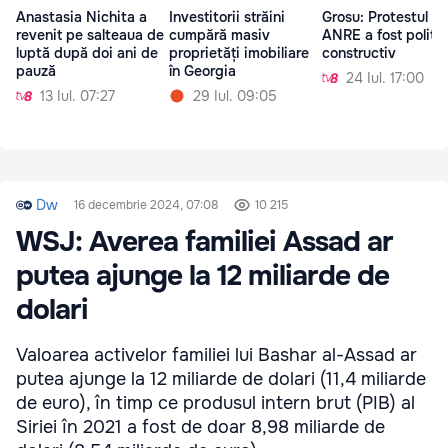
Anastasia Nichita a
Investitorii străini
Grosu: Protestul la
revenit pe salteaua de
cumpără masiv
ANRE a fost politic
luptă după doi ani de
proprietăți imobiliare
constructiv
pauză
în Georgia
24 Iul. 17:00
13 Iul. 07:27
29 Iul. 09:05
Dw
16 decembrie 2024, 07:08
10 215
WSJ: Averea familiei Assad ar
putea ajunge la 12 miliarde de
dolari
Valoarea activelor familiei lui Bashar al-Assad ar
putea ajunge la 12 miliarde de dolari (11,4 miliarde
de euro), în timp ce produsul intern brut (PIB) al
Siriei în 2021 a fost de doar 8,98 miliarde de