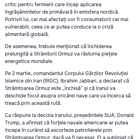
critic pentru fermierii care încep aplicarea
îngrășămintelor de primăvară în emisfera nordică.
Potrivit lui, cei mai afectați vor fi consumatorii cei mai
vulnerabili, ceea ce ar putea conduce la o criză
alimentară globală.
De asemenea, trebuie menționat că închiderea
prelungită a Strâmtorii Ormuz va răsturna piețele
energetice mondiale.
Pe 2 martie, comandantul Corpului Gărzilor Revoluției
Islamice din Iran (IRGC), Ibrahim Jabbari, a declarat că
Strâmtoarea Ormuz este „închisă” și că Iranul va
deschide focul asupra oricărei nave care va încerca să
treacă prin această rută.
Ca răspuns la decizia Iranului, președintele SUA, Donald
Trump, a afirmat că forțele navale americane ar putea
începe în curând să escorteze petrolierele prin
Strâmtoarea Ormuz, dacă va fi necesar. El a subliniat că