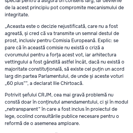
special pentru a asigura un consens larg, iar devierile
de la acest principiu pot compromite mecanismului de
integritate.
„Aceasta este o decizie nejustificată, care nu a fost
agreată, și cred că va transmite un semnal destul de
prost, inclusiv pentru Comisia Europeană. Explic: se
pare că în această comisie nu există o criză a
cvorumului pentru a forța acest vot, iar arhitectura
vettingului a fost gândită astfel încât, dacă nu există o
majoritate constituțională, să existe cel puțin un acord
larg din partea Parlamentului, de unde și aceste voturi
„60 plus””, a declarat Ilie Chirtoacă.
Potrivit șefului CRJM, cea mai gravă problemă nu
constă doar în conținutul amendamentului, ci și în modul
„netransparent” în care a fost inclus în proiectul de
lege, ocolind consultările publice necesare pentru o
reformă de o asemenea amploare.