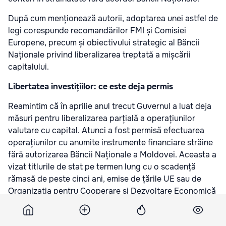
După cum menționează autorii, adoptarea unei astfel de
legi corespunde recomandărilor FMI și Comisiei
Europene, precum și obiectivului strategic al Băncii
Naționale privind liberalizarea treptată a mișcării
capitalului.
Libertatea investițiilor: ce este deja permis
Reamintim că în aprilie anul trecut Guvernul a luat deja
măsuri pentru liberalizarea parțială a operațiunilor
valutare cu capital. Atunci a fost permisă efectuarea
operațiunilor cu anumite instrumente financiare străine
fără autorizarea Băncii Naționale a Moldovei. Aceasta a
vizat titlurile de stat pe termen lung cu o scadență
rămasă de peste cinci ani, emise de țările UE sau de
Organizația pentru Cooperare și Dezvoltare Economică
cu rating de cel puțin AA/Aa. De asemenea, modificările
au vizat instrumentele financiare sub formă de acțiuni