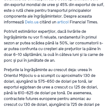
din exportul mondial de uree și 45% din exportul de sulf,
este o rută cheie pentru transportul principalelor
componente ale îngrășămintelor. Despre aceasta
informează
Delo.ua
citând un
articol
Financial Times.
Potrivit estimărilor experților, dacă livrările de
îngrășăminte nu vor fi reluate, randamentul în primul
sezon ar putea scădea până la 50%, iar consumatorii s-
ar putea confrunta cu creșteri ale prețurilor la pâine în
doar 6–10 săptămâni, la ouă în câteva luni și la carne de
porc și pui în jumătate de an.
Prețurile la îngrășăminte au crescut deja: ureea în
Orientul Mijlociu s-a scumpit cu aproximativ 130 de
dolari, ajungând la 575–650 de dolari pe tonă, iar
exportul egiptean de uree a crescut cu 125 de dolari,
până la 610–625 de dolari pe tonă. De asemenea,
contractele futures europene pentru amoniac au
crescut cu 130 de dolari, ajungând la 725 de dolari pe