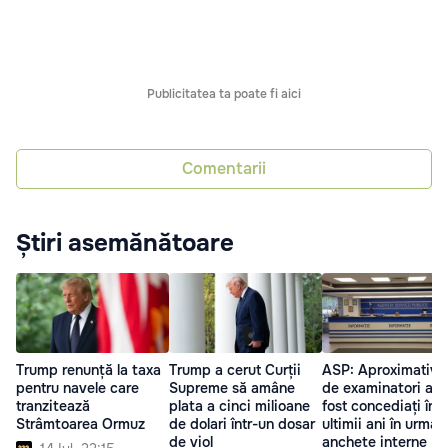
Publicitatea ta poate fi aici
Comentarii
Știri asemănătoare
Trump renunță la taxa
Trump a cerut Curții
ASP: Aproximativ 
pentru navele care
Supreme să amâne
de examinatori aut
tranzitează
plata a cinci milioane
fost concediați în
Strâmtoarea Ormuz
de dolari într-un dosar
ultimii ani în urma 
de viol
anchete interne