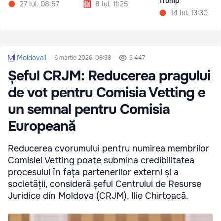
Trump
27 Iul. 08:57
8 Iul. 11:25
14 Iul. 13:30
Moldova1
6 martie 2026, 09:38
3 447
Șeful CRJM: Reducerea pragului
de vot pentru Comisia Vetting e
un semnal pentru Comisia
Europeană
Reducerea cvorumului pentru numirea membrilor
Comisiei Vetting poate submina credibilitatea
procesului în fața partenerilor externi și a
societății, consideră șeful Centrului de Resurse
Juridice din Moldova (CRJM), Ilie Chirtoacă.