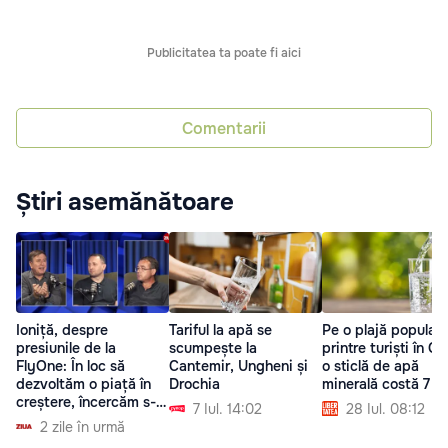
Publicitatea ta poate fi aici
Comentarii
Știri asemănătoare
Ioniță, despre
Tariful la apă se
Pe o plajă popular
presiunile de la
scumpește la
printre turiști în Gr
FlyOne: În loc să
Cantemir, Ungheni și
o sticlă de apă
dezvoltăm o piață în
Drochia
minerală costă 7 e
creștere, încercăm s-o
7 Iul. 14:02
28 Iul. 08:12
stricăm
2 zile în urmă