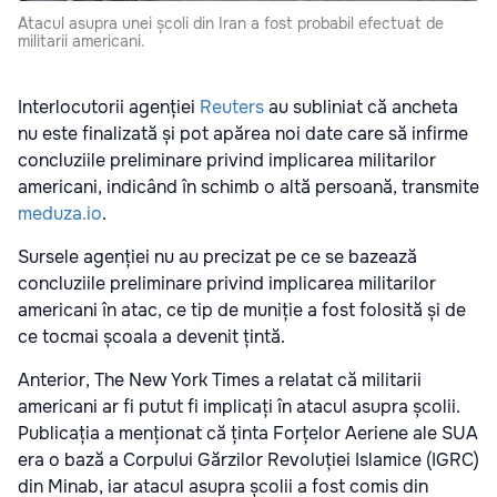
Atacul asupra unei școli din Iran a fost probabil efectuat de
militarii americani.
Interlocutorii agenției
Reuters
au subliniat că ancheta
nu este finalizată și pot apărea noi date care să infirme
concluziile preliminare privind implicarea militarilor
americani, indicând în schimb o altă persoană, transmite
meduza.io
.
Sursele agenției nu au precizat pe ce se bazează
concluziile preliminare privind implicarea militarilor
americani în atac, ce tip de muniție a fost folosită și de
ce tocmai școala a devenit țintă.
Anterior, The New York Times a relatat că militarii
americani ar fi putut fi implicați în atacul asupra școlii.
Publicația a menționat că ținta Forțelor Aeriene ale SUA
era o bază a Corpului Gărzilor Revoluției Islamice (IGRC)
din Minab, iar atacul asupra școlii a fost comis din