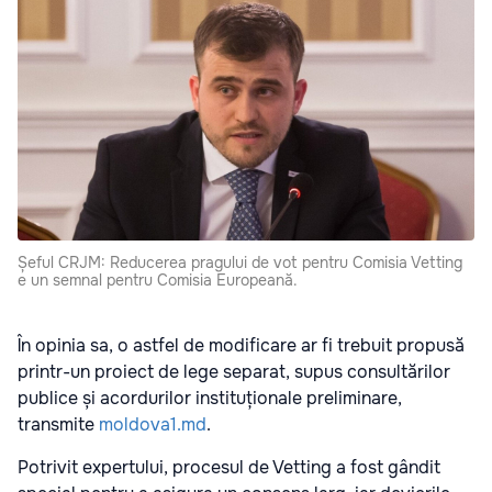
Șeful CRJM: Reducerea pragului de vot pentru Comisia Vetting
e un semnal pentru Comisia Europeană.
În opinia sa, o astfel de modificare ar fi trebuit propusă
printr-un proiect de lege separat, supus consultărilor
publice și acordurilor instituționale preliminare,
transmite
moldova1.md
.
Potrivit expertului, procesul de Vetting a fost gândit