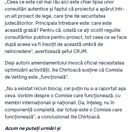
„Ceea ce este cel mai rău aici este chiar lipsa unor
consultări autentice și faptul că proiectul a apărut într-
un alt proiect de lege, care ține de securitatea
judecătorilor. Principala întrebare este: care este
această grabă? Pentru că, odată ce ați ocolit regulile
consultărilor publice pentru proiect, tot ceea ce se face
după aceea va fi însoțit de această umbră de
neîncredere”, avertizează șeful CRJM.
Deși autorii amendamentului invocă oficial necesitatea
optimizării activității, Ilie Chirtoacă susține că Comisia
de Vetting este „funcțională”.
„Nu a existat niciun blocaj, cel puțin nu s-a raportat așa
ceva. Vorbim despre o Comisie care funcționează, cu
membri internaționali și naționali. Da, înțeleg, nu în
componență completă, dar totuși este o Comisie care
funcționează”, a concluzionat Ilie Chirtoacă.
Acum ne puteți urmări și