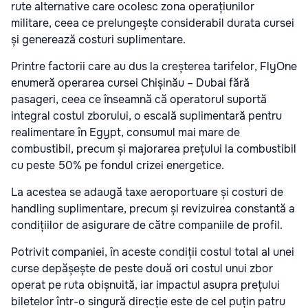
rute alternative care ocolesc zona operațiunilor
militare, ceea ce prelungește considerabil durata cursei
și generează costuri suplimentare.
Printre factorii care au dus la creșterea tarifelor, FlyOne
enumeră operarea cursei Chișinău – Dubai fără
pasageri, ceea ce înseamnă că operatorul suportă
integral costul zborului, o escală suplimentară pentru
realimentare în Egypt, consumul mai mare de
combustibil, precum și majorarea prețului la combustibil
cu peste 50% pe fondul crizei energetice.
La acestea se adaugă taxe aeroportuare și costuri de
handling suplimentare, precum și revizuirea constantă a
condițiilor de asigurare de către companiile de profil.
Potrivit companiei, în aceste condiții costul total al unei
curse depășește de peste două ori costul unui zbor
operat pe ruta obișnuită, iar impactul asupra prețului
biletelor într-o singură direcție este de cel puțin patru