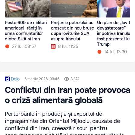
Peste 600 de militari
Prețurile petrolului au
Un plan de „lovitur
americani, răniți în
crescut din nou brusc
devastatoare”
urma confruntărilor
după loviturile SUA
împotriva Iranului i
dintre SUA și Iran
asupra Iranului
fost prezentat lui
Trump
27 Iul. 08:57
8 Iul. 11:25
14 Iul. 13:30
Delo
6 martie 2026, 09:46
8 372
Conflictul din Iran poate provoca
o criză alimentară globală
Perturbările în producția și exportul de
îngrășăminte din Orientul Mijlociu, cauzate de
conflictul din Iran, creează riscuri pentru