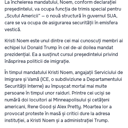
La încheierea mandatului, Noem, conform declarației
președintelui, va ocupa funcția de trimis special pentru
„Scutul Americii” — o nouă structură în guvernul SUA,
care se va ocupa de asigurarea securității în emisfera
vestică.
Kristi Noem este unul dintre cei mai cunoscuți membri ai
echipei lui Donald Trump în cel de-al doilea mandat
prezidențial. Ea a susținut cursul președintelui privind
înăsprirea politicii de imigrație.
În timpul mandatului Kristi Noem, angajații Serviciului de
Imigrare și Vamă (ICE, o subdiviziune a Departamentului
Securității Interne) au împușcat mortal mai multe
persoane în timpul unor raiduri. Printre cei uciși se
numără doi locuitori ai Minneapolisului și cetățeni
americani, Rene Good și Alex Pretty. Moartea lor a
provocat proteste în masă și critici dure la adresa
instituției, a Kristi Noem și a administrației Trump.