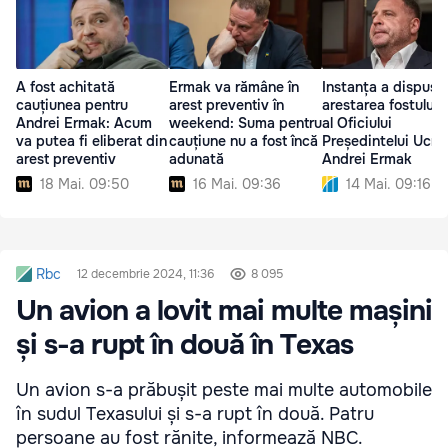
A fost achitată
Ermak va rămâne în
Instanța a dispus
cauțiunea pentru
arest preventiv în
arestarea fostului 
Andrei Ermak: Acum
weekend: Suma pentru
al Oficiului
va putea fi eliberat din
cauțiune nu a fost încă
Președintelui Ucrai
arest preventiv
adunată
Andrei Ermak
18 Mai. 09:50
16 Mai. 09:36
14 Mai. 09:16
Rbc
12 decembrie 2024, 11:36
8 095
Un avion a lovit mai multe mașini
și s-a rupt în două în Texas
Un avion s-a prăbușit peste mai multe automobile
în sudul Texasului și s-a rupt în două. Patru
persoane au fost rănite, informează NBC.