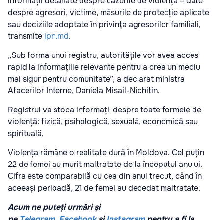
informații detaliate despre cazurile de violență – date
despre agresori, victime, măsurile de protecție aplicate
sau deciziile adoptate în privința agresorilor familiali,
transmite
ipn.md
.
„Sub forma unui registru, autoritățile vor avea acces
rapid la informațiile relevante pentru a crea un mediu
mai sigur pentru comunitate”, a declarat ministra
Afacerilor Interne, Daniela Misail-Nichitin.
Registrul va stoca informații despre toate formele de
violență: fizică, psihologică, sexuală, economică sau
spirituală.
Violența rămâne o realitate dură în Moldova. Cel puțin
22 de femei au murit maltratate de la începutul anului.
Cifra este comparabilă cu cea din anul trecut, când în
aceeași perioadă, 21 de femei au decedat maltratate.
Acum ne puteți urmări și
pe
Telegram
,
Facebook
și
Instagram
pentru a fi la