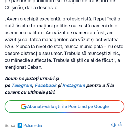
pe panourile publicitare și în stațiile de transport din
Chișinău, dar a descris-o.
„Avem o echipă excelentă, profesionistă. Repet încă o
dată, în alte formațiuni politice nu există oameni de o
asemenea calitate. Am văzut ce oameni au fost, am
văzut și calitatea managerilor. Am văzut și activitatea
PAS. Munca la nivel de stat, munca municipală – nu este
despre distracție sau umor. Trebuie să muncești zilnic,
cu mânecile suflecate. Trebuie să știi ce ai de făcut”, a
menționat Ceban.
Acum ne puteți urmări și
pe
Telegram
,
Facebook
și
Instagram
pentru a fi la
curent cu ultimele știri.
Abonați-vă la știrile Point.md pe Google
Sursă
Pulsmedia