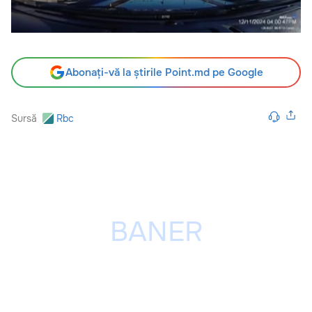
Abonați-vă la știrile Point.md pe Google
Sursă
Rbc