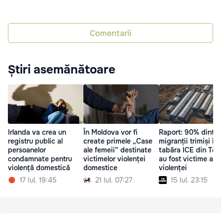
Comentarii
Știri asemănătoare
Irlanda va crea un
În Moldova vor fi
Raport: 90% dintre
registru public al
create primele „Case
migranții trimiși în
persoanelor
ale femeii” destinate
tabăra ICE din Tex
condamnate pentru
victimelor violenței
au fost victime ale
violență domestică
domestice
violenței
17 Iul. 19:45
21 Iul. 07:27
15 Iul. 23:15