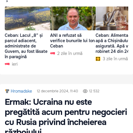
Ceban: Lacul „8” și
ANI a refuzat să
Ceban: Alimentare
parcul adiacent,
verifice bunurile lui Ion
apă a Chișinăului 
administrate de
Ceban
asigurată. Apă va f
Guvern, au fost lăsate
robinet 24 din 24
2 zile în urmă
în paragină
3 zile în urmă
ieri
Hromadske
12 decembrie 2024, 11:40
12 532
Ermak: Ucraina nu este
pregătită acum pentru negocieri
cu Rusia privind încheierea
războiului