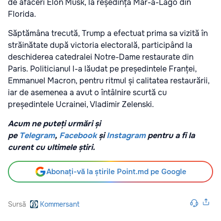
de afaceri Elon Musk, la reședința Mar-a-Lago din
Florida.
Săptămâna trecută, Trump a efectuat prima sa vizită în
străinătate după victoria electorală, participând la
deschiderea catedralei Notre-Dame restaurate din
Paris. Politicianul l-a lăudat pe președintele Franței,
Emmanuel Macron, pentru ritmul și calitatea restaurării,
iar de asemenea a avut o întâlnire scurtă cu
președintele Ucrainei, Vladimir Zelenski.
Acum ne puteți urmări și
pe
Telegram
,
Facebook
și
Instagram
pentru a fi la
curent cu ultimele știri.
Abonați-vă la știrile Point.md pe Google
Sursă
Kommersant