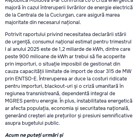
Republica Moldova s-ar confrunta cu o criză energetică
majoră în cazul întreruperii livrărilor de energie electrică
de la Centrala de la Cuciurgan, care asigură marea
majoritate din necesarul național.
Potrivit raportului privind necesitatea declarării stării
de urgență, consumul național estimat pentru trimestrul
I al anului 2025 este de 1,2 miliarde de kWh, dintre care
peste 900 milioane de kWh ar trebui să fie acoperite
prin importuri, o situație imposibil de gestionat din
cauza capacității limitate de import de doar 315 de MW
prin ENTSO-E. Întreruperea ar duce la costuri ridicate
pentru importuri, blackout-uri și o criză umanitară în
regiunea transnistreană, dependentă integral de
MGRES pentru energie. În plus, instabilitatea energetică
ar afecta populația, economia și securitatea națională,
generând creșteri ale prețurilor și presiuni semnificative
asupra bugetului public.
Acum ne puteți urmări și