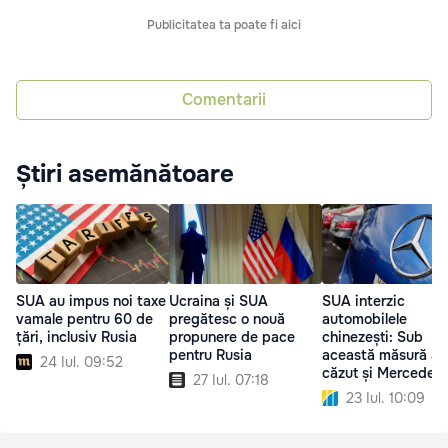
Publicitatea ta poate fi aici
Comentarii
Știri asemănătoare
SUA au impus noi taxe
Ucraina și SUA
SUA interzic
vamale pentru 60 de
pregătesc o nouă
automobilele
țări, inclusiv Rusia
propunere de pace
chinezești: Sub
pentru Rusia
această măsură a
24 Iul. 09:52
căzut și Mercedes
27 Iul. 07:18
23 Iul. 10:09