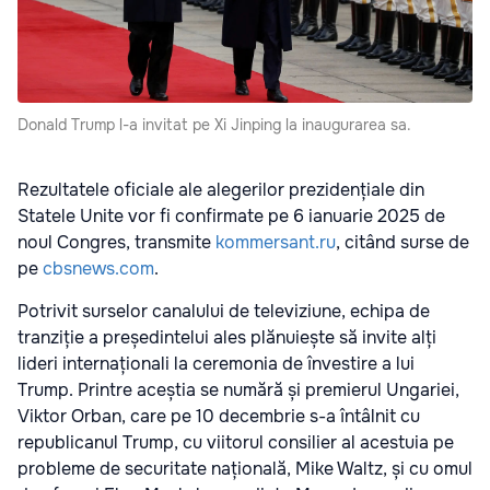
Donald Trump l-a invitat pe Xi Jinping la inaugurarea sa.
Rezultatele oficiale ale alegerilor prezidențiale din
Statele Unite vor fi confirmate pe 6 ianuarie 2025 de
noul Congres, transmite
kommersant.ru
, citând surse de
pe
cbsnews.com
.
Potrivit surselor canalului de televiziune, echipa de
tranziție a președintelui ales plănuiește să invite alți
lideri internaționali la ceremonia de învestire a lui
Trump. Printre aceștia se numără și premierul Ungariei,
Viktor Orban, care pe 10 decembrie s-a întâlnit cu
republicanul Trump, cu viitorul consilier al acestuia pe
probleme de securitate națională, Mike Waltz, și cu omul