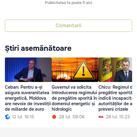
Publicitatea ta poate fi aici
Comentarii
Știri asemănătoare
Ceban: Pentru a-și
Guvernul va solicita
Chicu: Regimul de
asigura suveranitatea
introducerea regimului
pregătire sporită
energetică, Moldova
de pregătire sporită în
indică incapacitat
are nevoie de investiții
domeniul energetic și
autorităților de a
de miliarde de euro
hidrologic
preveni crizele
12 Iul. 16:15
28 Iul. 09:06
28 Iul. 15:23