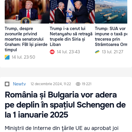
Trump, despre
Trump i-a cerut lui
Trump: SUA vor
zvonurile privind
Netanyahu să retragă
impune o taxă pen
moartea senatorului
trupele din Siria și
trecerea prin
Graham: FBI își pierde
Liban
Strâmtoarea Ormu
timpul
14 Iul. 23:43
13 Iul. 21:27
14 Iul. 23:50
Newtv
12 decembrie 2024, 11:22
19 221
România și Bulgaria vor adera
pe deplin în spațiul Schengen de
la 1 ianuarie 2025
Miniştrii de Interne din ţările UE au aprobat joi