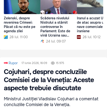
Zelenski, despre
Scăderea nivelului
Iranul a acuzat Ucr
revenirea Crimeei:
Nistrului a stârnit
de atac asupra une
Păcat că nu este pe
controverse în
nave comerciale
agenda zilei
Parlament: Este de
iraniene
vină Ucraina sau
28 Iul. 11:00
26 Iul. 10:12
seceta?
24 Iul. 09:07
Rupor
17 iunie 2026, 16:09
15 975
Cojuhari, despre concluziile
Comisiei de la Veneția: Aceste
aspecte trebuie discutate
Ministrul Justiției Vladislav Cojuhari a comentat
concluziile Comisiei de la Veneția.