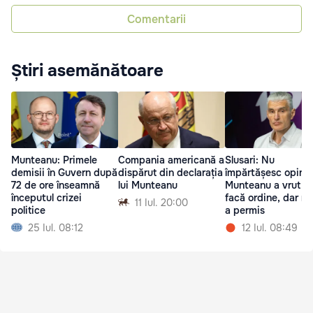
Comentarii
Știri asemănătoare
Munteanu: Primele
Compania americană a
Slusari: Nu
demisii în Guvern după
dispărut din declarația
împărtășesc opinia
72 de ore înseamnă
lui Munteanu
Munteanu a vrut s
începutul crizei
facă ordine, dar nu 
11 Iul. 20:00
politice
a permis
25 Iul. 08:12
12 Iul. 08:49