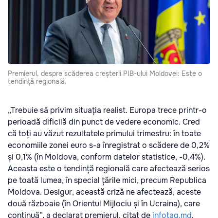
Premierul, despre scăderea creșterii PIB-ului Moldovei: Este o
tendință regională.
„Trebuie să privim situația realist. Europa trece printr-o
perioadă dificilă din punct de vedere economic. Cred
că toți au văzut rezultatele primului trimestru: în toate
economiile zonei euro s-a înregistrat o scădere de 0,2%
și 0,1% (în Moldova, conform datelor statistice, -0,4%).
Aceasta este o tendință regională care afectează serios
pe toată lumea, în special țările mici, precum Republica
Moldova. Desigur, această criză ne afectează, aceste
două războaie (în Orientul Mijlociu și în Ucraina), care
continuă”, a declarat premierul, citat de
infotag.md
.