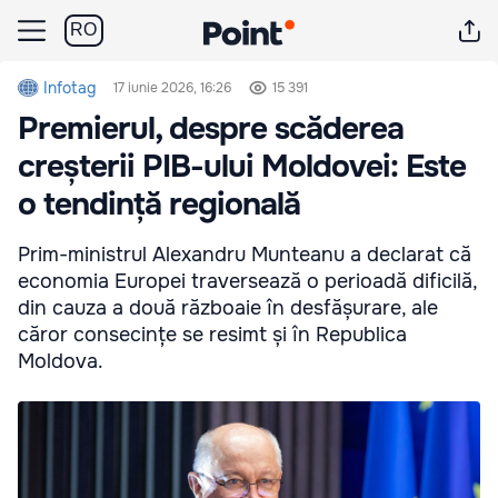
RO
Infotag
17 iunie 2026, 16:26
15 391
Premierul, despre scăderea
creșterii PIB-ului Moldovei: Este
o tendință regională
Prim-ministrul Alexandru Munteanu a declarat că
economia Europei traversează o perioadă dificilă,
din cauza a două războaie în desfășurare, ale
căror consecințe se resimt și în Republica
Moldova.