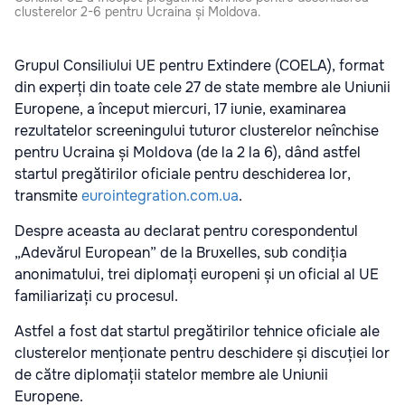
clusterelor 2-6 pentru Ucraina și Moldova.
Grupul Consiliului UE pentru Extindere (COELA), format
din experți din toate cele 27 de state membre ale Uniunii
Europene, a început miercuri, 17 iunie, examinarea
rezultatelor screeningului tuturor clusterelor neînchise
pentru Ucraina și Moldova (de la 2 la 6), dând astfel
startul pregătirilor oficiale pentru deschiderea lor,
transmite
eurointegration.com.ua
.
Despre aceasta au declarat pentru corespondentul
„Adevărul European” de la Bruxelles, sub condiția
anonimatului, trei diplomați europeni și un oficial al UE
familiarizați cu procesul.
Astfel a fost dat startul pregătirilor tehnice oficiale ale
clusterelor menționate pentru deschidere și discuției lor
de către diplomații statelor membre ale Uniunii
Europene.