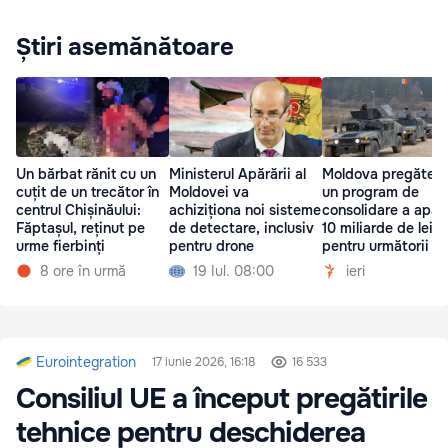
Știri asemănătoare
Un bărbat rănit cu un
Ministerul Apărării al
Moldova pregăteș
cuțit de un trecător în
Moldovei va
un program de
centrul Chișinăului:
achiziționa noi sisteme
consolidare a apără
Făptașul, reținut pe
de detectare, inclusiv
10 miliarde de lei
urme fierbinți
pentru drone
pentru următorii ci
ani
8 ore în urmă
19 Iul. 08:00
ieri
Eurointegration
17 iunie 2026, 16:18
16 533
Consiliul UE a început pregătirile
tehnice pentru deschiderea