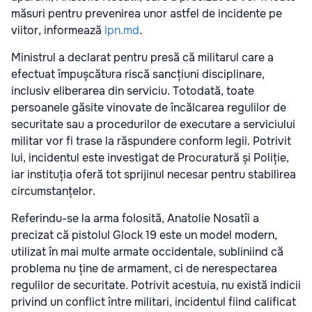
măsuri pentru prevenirea unor astfel de incidente pe
viitor, informează
ipn.md
.
Ministrul a declarat pentru presă că militarul care a
efectuat împușcătura riscă sancțiuni disciplinare,
inclusiv eliberarea din serviciu. Totodată, toate
persoanele găsite vinovate de încălcarea regulilor de
securitate sau a procedurilor de executare a serviciului
militar vor fi trase la răspundere conform legii. Potrivit
lui, incidentul este investigat de Procuratură și Poliție,
iar instituția oferă tot sprijinul necesar pentru stabilirea
circumstanțelor.
Referindu-se la arma folosită, Anatolie Nosatîi a
precizat că pistolul Glock 19 este un model modern,
utilizat în mai multe armate occidentale, subliniind că
problema nu ține de armament, ci de nerespectarea
regulilor de securitate. Potrivit acestuia, nu există indicii
privind un conflict între militari, incidentul fiind calificat