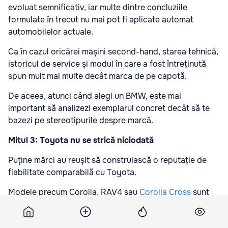
evoluat semnificativ, iar multe dintre concluziile
formulate în trecut nu mai pot fi aplicate automat
automobilelor actuale.
Ca în cazul oricărei mașini second-hand, starea tehnică,
istoricul de service și modul în care a fost întreținută
spun mult mai multe decât marca de pe capotă.
De aceea, atunci când alegi un BMW, este mai
important să analizezi exemplarul concret decât să te
bazezi pe stereotipurile despre marcă.
Mitul 3: Toyota nu se strică niciodată
Puține mărci au reușit să construiască o reputație de
fiabilitate comparabilă cu Toyota.
Modele precum Corolla, RAV4 sau
Corolla Cross
sunt
apreciate pentru costurile reduse de exploatare și
pentru capacitatea de a parcurge sute de mii de