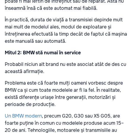
poate fi mai ieftin de întreținut sau de reparat. Asta nu
înseamnă însă că este automat mai fiabilă.
În practică, durata de viață a transmisiei depinde mult
mai mult de modelul ales, modul de exploatare și
întreținerea efectuată la timp decât de faptul că mașina
este manuală sau automată.
Mitul 2: BMW stă numai în service
Probabil niciun alt brand nu este asociat atât de des cu
această afirmație.
Problema este că foarte mulți oameni vorbesc despre
BMW ca și cum toate modelele ar fi la fel. În realitate,
există diferențe uriașe între generații, motorizări și
perioade de producție.
Un BMW modern
, precum G20, G30 sau X5 G05, are
foarte puține în comun cu modelele produse acum 15–
20 de ani. Tehnologiile, motoarele și transmisiile au