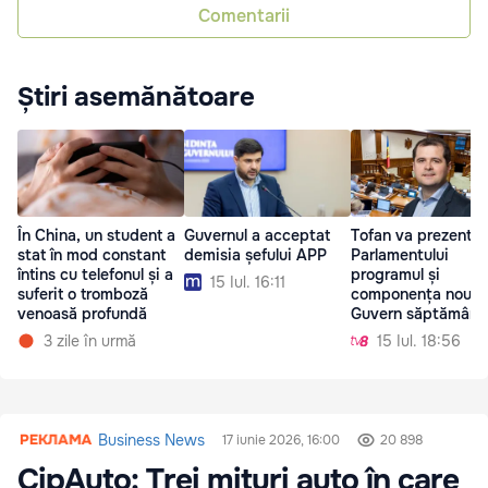
Comentarii
Știri asemănătoare
Guvernul a acceptat
Tofan va prezenta
În China, un student a
demisia șefului APP
Parlamentului
stat în mod constant
programul și
întins cu telefonul și a
15 Iul. 16:11
componența noului
suferit o tromboză
Guvern săptămâna
venoasă profundă
viitoare
15 Iul. 18:56
3 zile în urmă
Business News
17 iunie 2026, 16:00
20 898
CipAuto: Trei mituri auto în care