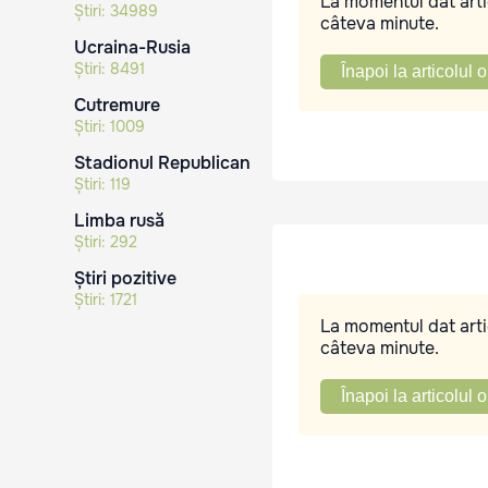
La momentul dat artic
Știri:
34989
câteva minute.
Ucraina-Rusia
Știri:
8491
Înapoi la articolul o
Cutremure
Știri:
1009
Stadionul Republican
Știri:
119
Limba rusă
Știri:
292
Știri pozitive
Știri:
1721
La momentul dat artic
câteva minute.
Înapoi la articolul o