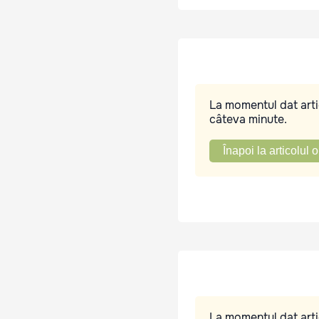
La momentul dat artic
câteva minute.
Înapoi la articolul o
La momentul dat artic