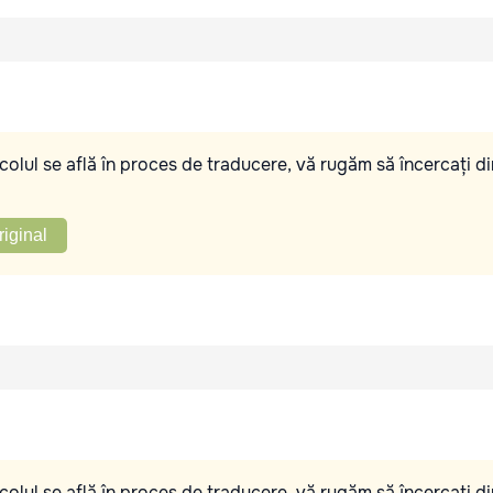
olul se află în proces de traducere, vă rugăm să încercați di
riginal
olul se află în proces de traducere, vă rugăm să încercați di