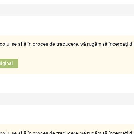
olul se află în proces de traducere, vă rugăm să încercați di
riginal
olul se află în proces de traducere, vă rugăm să încercați di