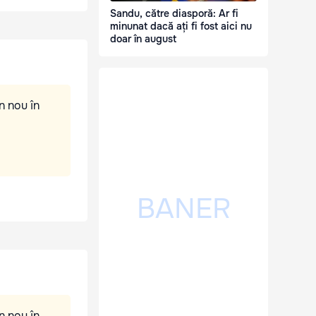
Sandu, către diasporă: Ar fi
minunat dacă ați fi fost aici nu
doar în august
n nou în
n nou în