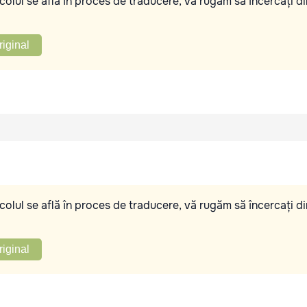
olul se află în proces de traducere, vă rugăm să încercați di
riginal
olul se află în proces de traducere, vă rugăm să încercați di
riginal