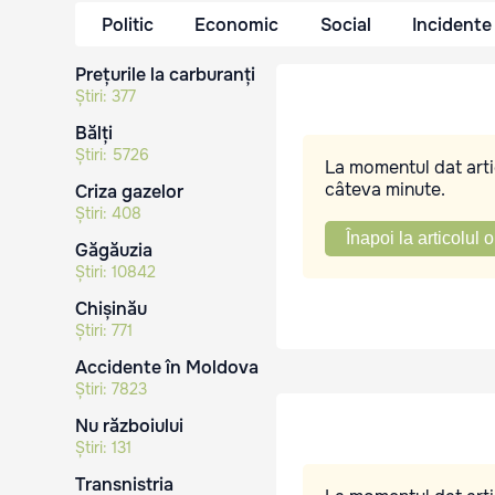
Politic
Economic
Social
Incidente
Prețurile la carburanți
Știri:
377
Bălți
Știri:
5726
La momentul dat artic
câteva minute.
Criza gazelor
Știri:
408
Înapoi la articolul o
Găgăuzia
Știri:
10842
Chișinău
Știri:
771
Accidente în Moldova
Știri:
7823
Nu războiului
Știri:
131
Transnistria