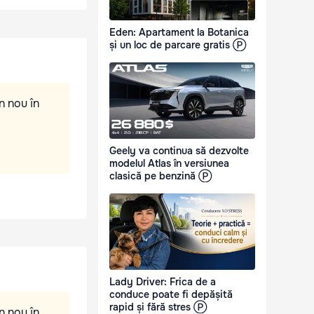
Eden: Apartament la Botanica
și un loc de parcare gratis Ⓟ
n nou în
Geely va continua să dezvolte
modelul Atlas în versiunea
clasică pe benzină Ⓟ
Lady Driver: Frica de a
conduce poate fi depășită
rapid și fără stres Ⓟ
n nou în