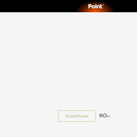
⌵
RO
Autentificare