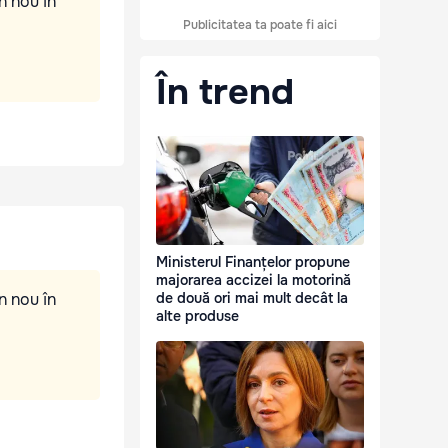
n nou în
Publicitatea ta poate fi aici
În trend
Ministerul Finanțelor propune
majorarea accizei la motorină
n nou în
de două ori mai mult decât la
alte produse