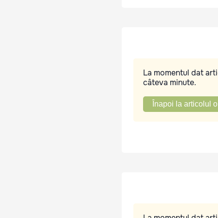
La momentul dat artic
câteva minute.
Înapoi la articolul o
La momentul dat artic