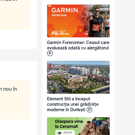
Garmin Forerunner: Ceasul care
evoluează odată cu alergătorul
Ⓟ
n nou în
Element Stil a început
construcția unei grădinițe
moderne în Durlești Ⓟ