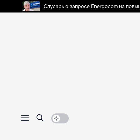
Слусарь о запросе Energocom на повы