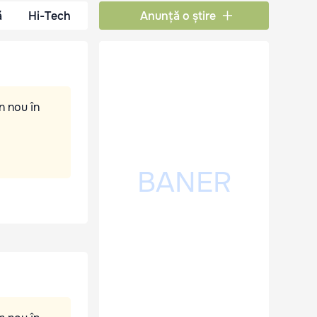
ă
Hi-Tech
Anunță o știre
n nou în