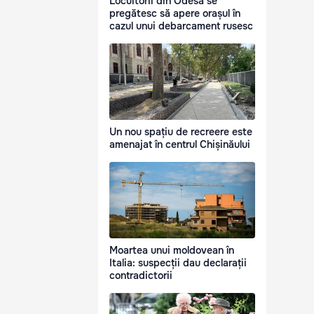
Locuitorii din Odesa se
pregătesc să apere orașul în
cazul unui debarcament rusesc
Un nou spațiu de recreere este
amenajat în centrul Chișinăului
Moartea unui moldovean în
Italia: suspecții dau declarații
contradictorii