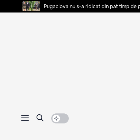
Pugaciova nu s-a ridicat din pat timp de pa