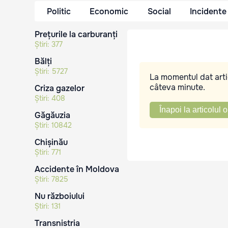
Politic
Economic
Social
Incidente
Prețurile la carburanți
Știri:
377
Bălți
Știri:
5727
La momentul dat artic
câteva minute.
Criza gazelor
Știri:
408
Înapoi la articolul o
Găgăuzia
Știri:
10842
Chișinău
Știri:
771
Accidente în Moldova
Știri:
7825
Nu războiului
Știri:
131
Transnistria