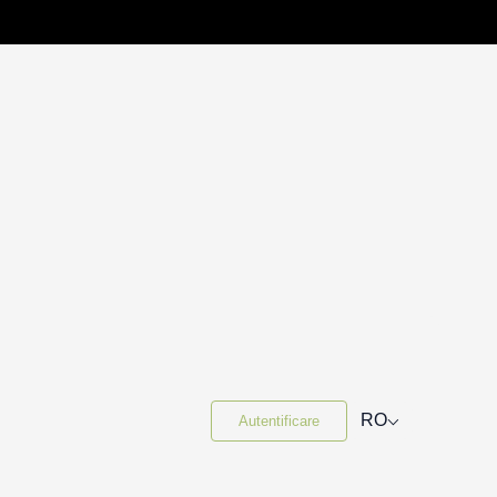
⌵
RO
Autentificare