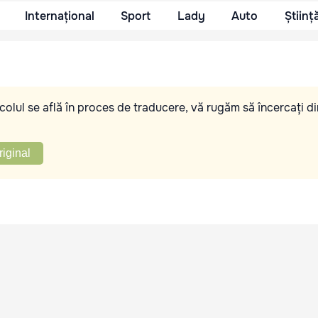
Internațional
Sport
Lady
Auto
Științ
olul se află în proces de traducere, vă rugăm să încercați di
riginal