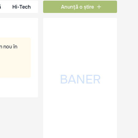
ă
Hi-Tech
Anunță o știre
n nou în