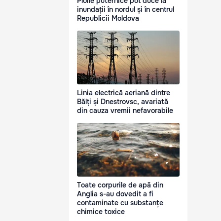
Ploile puternice pot duce la
inundații în nordul și în centrul
Republicii Moldova
Linia electrică aeriană dintre
Bălți și Dnestrovsc, avariată
din cauza vremii nefavorabile
Toate corpurile de apă din
Anglia s-au dovedit a fi
contaminate cu substanțe
chimice toxice