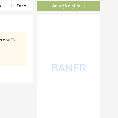
ă
Hi-Tech
Anunță o știre
n nou în