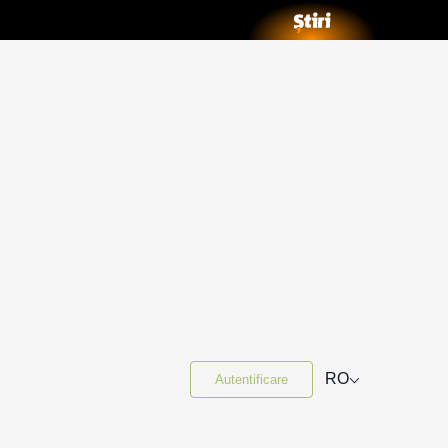
⌵
RO
Autentificare