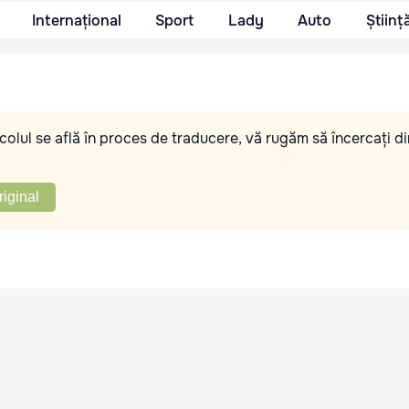
Internațional
Sport
Lady
Auto
Științ
olul se află în proces de traducere, vă rugăm să încercați di
riginal