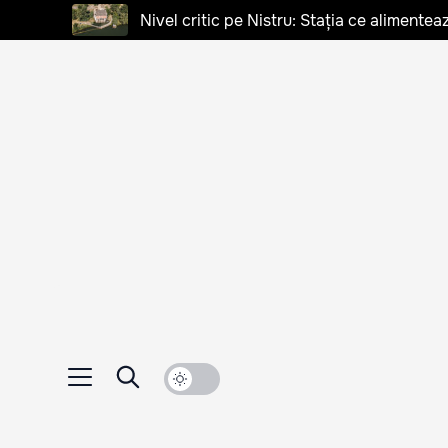
Nivel critic pe Nistru: Stația ce alimentea