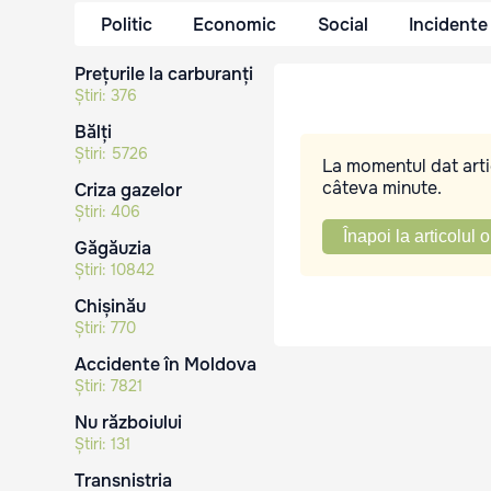
Politic
Economic
Social
Incidente
Prețurile la carburanți
Știri:
376
Bălți
Știri:
5726
La momentul dat artic
câteva minute.
Criza gazelor
Știri:
406
Înapoi la articolul o
Găgăuzia
Știri:
10842
Chișinău
Știri:
770
Accidente în Moldova
Știri:
7821
Nu războiului
Știri:
131
Transnistria