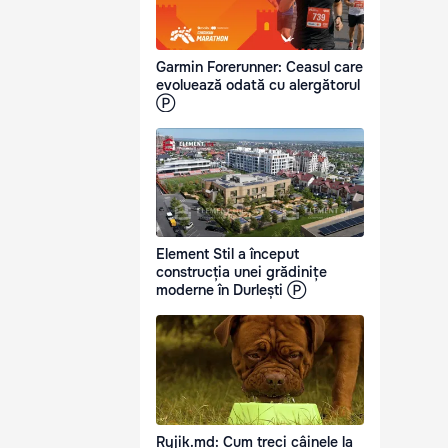
Garmin Forerunner: Ceasul care
evoluează odată cu alergătorul
Ⓟ
Element Stil a început
construcția unei grădinițe
moderne în Durlești Ⓟ
Ryjik.md: Cum treci câinele la