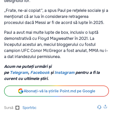
designului lor.
„Frate, ne-ai copiat”, a spus Paul pe rețelele sociale și a
menționat că ar lua în considerare retragerea
procesului dacă Messi ar fi de acord să lupte în 2025.
Paul a avut mai multe lupte de box, inclusiv o luptă
demonstrativă cu Floyd Mayweather în 2021. La
începutul acestui an, meciul bloggerului cu fostul
campion UFC Conor McGregor a fost anulat, MMA nu i-
a dat irlandezului permisiunea.
Acum ne puteți urmări și
pe
Telegram
,
Facebook
și
Instagram
pentru a fi la
curent cu ultimele știri.
Abonați-vă la știrile Point.md pe Google
Sursă
Sportrbc