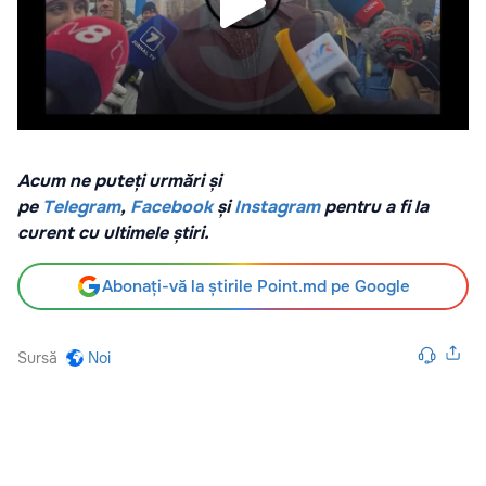
Acum ne puteți urmări și
pe
Telegram
,
Facebook
și
Instagram
pentru a fi la
curent cu ultimele știri.
Abonați-vă la știrile Point.md pe Google
Sursă
Noi