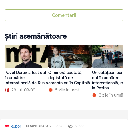
Comentarii
Știri asemănătoare
Pavel Durov a fost dat
O minoră căutată,
Un cetățean ucrai
în urmărire
depistată de
dat în urmărire
internațională de Rusia
carabinieri în Capitală
internațională, reți
la Rezina
29 Iul. 09:09
5 zile în urmă
3 zile în urmă
Rupor
14 februarie 2025, 14:36
13 722