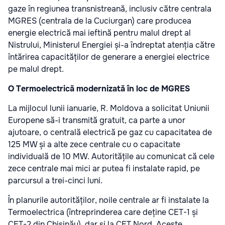
gaze în regiunea transnistreană, inclusiv către centrala
MGRES (centrala de la Cuciurgan) care producea
energie electrică mai ieftină pentru malul drept al
Nistrului, Ministerul Energiei și-a îndreptat atenția către
întărirea capacităților de generare a energiei electrice
pe malul drept.
O Termoelectrică modernizată în loc de MGRES
La mijlocul lunii ianuarie, R. Moldova a solicitat Uniunii
Europene să-i transmită gratuit, ca parte a unor
ajutoare, o centrală electrică pe gaz cu capacitatea de
125 MW și a alte zece centrale cu o capacitate
individuală de 10 MW. Autoritățile au comunicat că cele
zece centrale mai mici ar putea fi instalate rapid, pe
parcursul a trei-cinci luni.
În planurile autorităților, noile centrale ar fi instalate la
Termoelectrica (întreprinderea care deține CET-1 și
CET-2 din Chișinău), dar și la CET Nord. Aceste