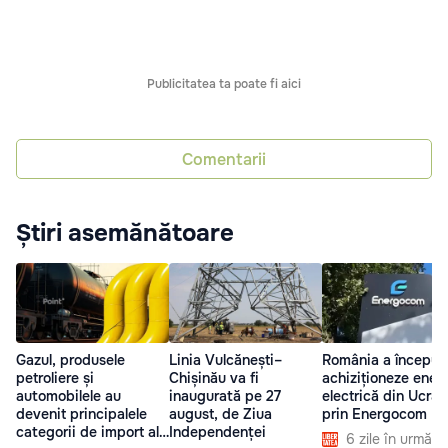
Publicitatea ta poate fi aici
Comentarii
Știri asemănătoare
Gazul, produsele
Linia Vulcănești–
România a început
petroliere și
Chișinău va fi
achiziționeze ener
automobilele au
inaugurată pe 27
electrică din Ucrai
devenit principalele
august, de Ziua
prin Energocom
categorii de import ale
Independenței
6 zile în urmă