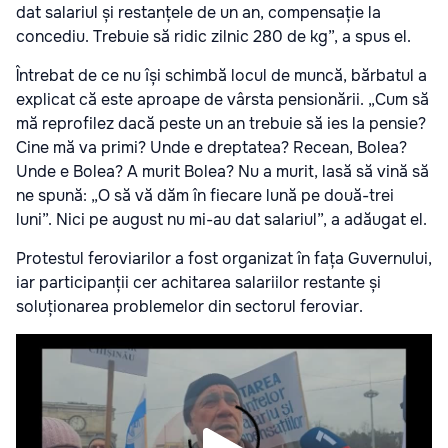
dat salariul și restanțele de un an, compensație la
concediu. Trebuie să ridic zilnic 280 de kg”, a spus el.
Întrebat de ce nu își schimbă locul de muncă, bărbatul a
explicat că este aproape de vârsta pensionării. „Cum să
mă reprofilez dacă peste un an trebuie să ies la pensie?
Cine mă va primi? Unde e dreptatea? Recean, Bolea?
Unde e Bolea? A murit Bolea? Nu a murit, lasă să vină să
ne spună: „O să vă dăm în fiecare lună pe două-trei
luni”. Nici pe august nu mi-au dat salariul”, a adăugat el.
Protestul feroviarilor a fost organizat în fața Guvernului,
iar participanții cer achitarea salariilor restante și
soluționarea problemelor din sectorul feroviar.