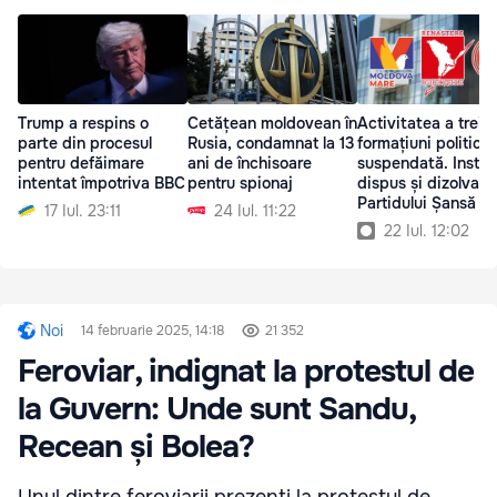
Trump a respins o
Cetățean moldovean în
Activitatea a trei
parte din procesul
Rusia, condamnat la 13
formațiuni politice,
pentru defăimare
ani de închisoare
suspendată. Instan
intentat împotriva BBC
pentru spionaj
dispus și dizolvare
Partidului Șansă
17 Iul. 23:11
24 Iul. 11:22
22 Iul. 12:02
Noi
14 februarie 2025, 14:18
21 352
Feroviar, indignat la protestul de
la Guvern: Unde sunt Sandu,
Recean și Bolea?