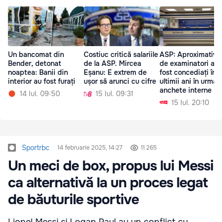
Un bancomat din
Costiuc critică salariile
ASP: Aproximativ 
Bender, detonat
de la ASP. Mircea
de examinatori aut
noaptea: Banii din
Eșanu: E extrem de
fost concediați în
interior au fost furați
ușor să arunci cu cifre
ultimii ani în urma 
anchete interne
14 Iul. 09:50
15 Iul. 09:31
15 Iul. 20:10
Sportrbc
14 februarie 2025, 14:27
11 265
Un meci de box, propus lui Messi
ca alternativă la un proces legat
de băuturile sportive