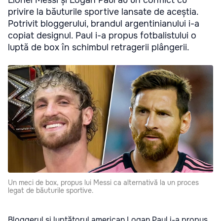
Lionel Messi și Logan Paul au un conflict cu
privire la băuturile sportive lansate de aceștia.
Potrivit bloggerului, brandul argentinianului i-a
copiat designul. Paul i-a propus fotbalistului o
luptă de box în schimbul retragerii plângerii.
Un meci de box, propus lui Messi ca alternativă la un proces
legat de băuturile sportive.
Bloggerul și luptătorul american Logan Paul i-a propus