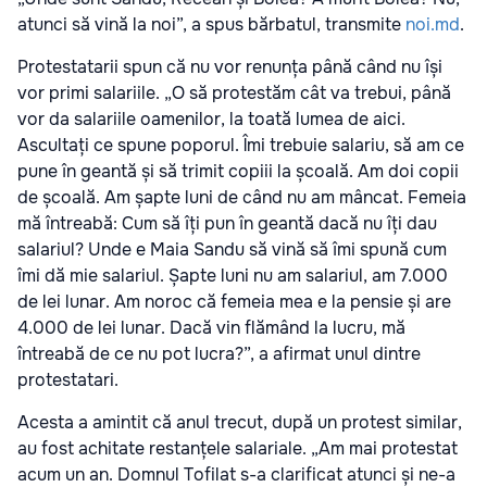
atunci să vină la noi”, a spus bărbatul, transmite
noi.md
.
Protestatarii spun că nu vor renunța până când nu își
vor primi salariile. „O să protestăm cât va trebui, până
vor da salariile oamenilor, la toată lumea de aici.
Ascultați ce spune poporul. Îmi trebuie salariu, să am ce
pune în geantă și să trimit copiii la școală. Am doi copii
de școală. Am șapte luni de când nu am mâncat. Femeia
mă întreabă: Cum să îți pun în geantă dacă nu îți dau
salariul? Unde e Maia Sandu să vină să îmi spună cum
îmi dă mie salariul. Șapte luni nu am salariul, am 7.000
de lei lunar. Am noroc că femeia mea e la pensie și are
4.000 de lei lunar. Dacă vin flămând la lucru, mă
întreabă de ce nu pot lucra?”, a afirmat unul dintre
protestatari.
Acesta a amintit că anul trecut, după un protest similar,
au fost achitate restanțele salariale. „Am mai protestat
acum un an. Domnul Tofilat s-a clarificat atunci și ne-a