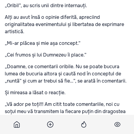
„Oribil”, au scris unii dintre internauți.
Alți au avut însă o opinie diferită, apreciind
originalitatea evenimentului și libertatea de exprimare
artistică.
„Mi-ar plăcea și mie așa concept.”
„Cei frumos și lui Dumnezeu îi place.”
„Doamne, ce comentarii oribile. Nu se poate bucura
lumea de bucuria altora și caută nod în conceptul de
„nuntă” și cum ar trebui să fie…”, se arată în comentarii.
Și mireasa a lăsat o reacție.
„Vă ador pe toți!!! Am citit toate comentariile, noi cu
soțul meu vă transmitem la fiecare puțin din dragostea
noastră”, a scris tânăra.
Și mireasa a reacționat la valul de discuții: „Vă ador pe