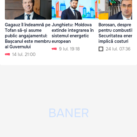
Gagauz îl îndeamnă pe
Junghietu: Moldova
Borosan, despre ta
Tofan să-și asume
extinde integrarea în
pentru combustibil
public angajamentul:
sistemul energetic
Securitatea energe
Bașcanul este membru
european
implică costuri
al Guvernului
9 Iul. 19:18
24 Iul. 07:36
14 Iul. 21:00