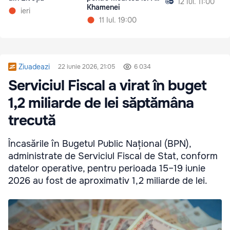
12 Iul. 11:00
Khamenei
ieri
11 Iul. 19:00
Ziuadeazi
22 iunie 2026, 21:05
6 034
Serviciul Fiscal a virat în buget
1,2 miliarde de lei săptămâna
trecută
Încasările în Bugetul Public Național (BPN),
administrate de Serviciul Fiscal de Stat, conform
datelor operative, pentru perioada 15–19 iunie
2026 au fost de aproximativ 1,2 miliarde de lei.