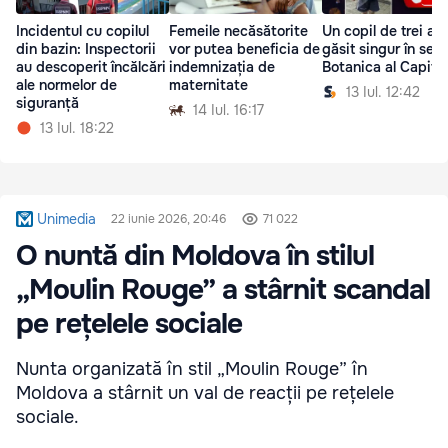
Incidentul cu copilul
Femeile necăsătorite
Un copil de trei ani
din bazin: Inspectorii
vor putea beneficia de
găsit singur în sect
au descoperit încălcări
indemnizația de
Botanica al Capital
ale normelor de
maternitate
13 Iul. 12:42
siguranță
14 Iul. 16:17
13 Iul. 18:22
Unimedia
22 iunie 2026, 20:46
71 022
O nuntă din Moldova în stilul
„Moulin Rouge” a stârnit scandal
pe rețelele sociale
Nunta organizată în stil „Moulin Rouge” în
Moldova a stârnit un val de reacții pe rețelele
sociale.