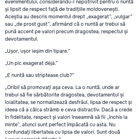
evenimentului, considerându-l nepotrivit pentru o nuntă
și lipsit de respect față de tradițiile moldovenești.
Aceștia au descris momentul drept „exagerat”, „vulgar”
sau „de prost gust”, afirmând că o nuntă ar trebui să
pună accent pe valori precum dragostea, respectul și
devotamentul.
„Ușor, ușor ieșim din tipare.”
„Un pic exagerat déjà.”
„E nuntă sau striptease club?”
„Oribil să promovați așa ceva. La o nuntă, unde ar
trebui să fie sărbătorite dragostea, devotamentul și
loialitatea, se normalizează desfrâul, lipsa de respect și
ideea că a călca strâmb e ceva distractiv. Dacă a crede
în fidelitate, respect și valori înseamnă să fii „închis la
minte”, atunci sunt perfect împăcată cu asta. Nu
confundați libertatea cu lipsa de valori. Sunt două