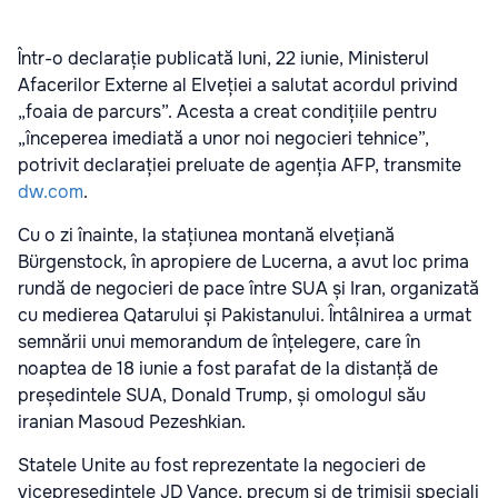
Într-o declarație publicată luni, 22 iunie, Ministerul
Afacerilor Externe al Elveției a salutat acordul privind
„foaia de parcurs”. Acesta a creat condițiile pentru
„începerea imediată a unor noi negocieri tehnice”,
potrivit declarației preluate de agenția AFP, transmite
dw.com
.
Cu o zi înainte, la stațiunea montană elvețiană
Bürgenstock, în apropiere de Lucerna, a avut loc prima
rundă de negocieri de pace între SUA și Iran, organizată
cu medierea Qatarului și Pakistanului. Întâlnirea a urmat
semnării unui memorandum de înțelegere, care în
noaptea de 18 iunie a fost parafat de la distanță de
președintele SUA, Donald Trump, și omologul său
iranian Masoud Pezeshkian.
Statele Unite au fost reprezentate la negocieri de
vicepreședintele JD Vance, precum și de trimișii speciali