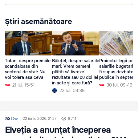
Știri asemănătoare
Tofan, despre premiile
Băluțel, despre salariile
Proiectul legii priv
scandaloase din
mari: Vrem oameni
salariile bugetarilo
sectorul de stat: Nu
plătiți să livreze
fi supus dezbaterii
voi tolera așa ceva
rezultate sau cu doi lei
publice în septemb
în acte și care fură?
21 Iul. 15:51
30 Iul. 09:49
22 Iul. 09:39
Dw
22 iunie 2026, 21:27
6 741
Elveția a anunțat începerea