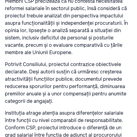
Membrii CSP precizează că nu contestă necesitatea
reformei salariale în sectorul public, însă consideră că
proiectul trebuie analizat din perspectiva impactului
asupra funcționalității și independenței procuraturii. În
opinia lor, lipsește o analiză separată a situației din
sistem, inclusiv deficitul de personal și posturile
vacante, precum și o evaluare comparativă cu țările
membre ale Uniunii Europene.
Potrivit Consiliului, proiectul contrazice obiectivele
declarate. Deși autorii susțin că urmăresc creșterea
atractivității funcțiilor publice, documentul prevede
reducerea sporurilor pentru performanță, diminuarea
premiilor anuale și a unor compensații pentru anumite
categorii de angajați.
Instituția atrage atenția asupra diferențelor salariale
între funcții cu nivel comparabil de responsabilitate.
Conform CSP, proiectul introduce o diferență de un
grad salarial între funcția de adjunct al procurorului