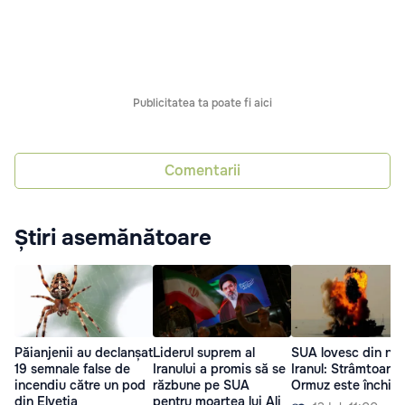
Publicitatea ta poate fi aici
Comentarii
Știri asemănătoare
Păianjenii au declanșat
Liderul suprem al
SUA lovesc din no
19 semnale false de
Iranului a promis să se
Iranul: Strâmtoarea
incendiu către un pod
răzbune pe SUA
Ormuz este închisă
din Elveția
pentru moartea lui Ali