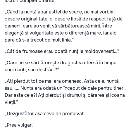
lucruri complet diferite.”
„Când la nuntă apar astfel de scene, nu mai vorbim
despre originalitate, ci despre lipsă de respect față de
oamenii care au venit să sărbătorească mirii. Între
eleganță și vulgaritate este o diferență mare, iar aici
pare că s-a trecut de mult linia.”
„Cât de frumoase erau odată nunțile moldovenești…”
„Oare nu se sărbătorește dragostea eternă în timpul
unei nunți, sau desfrâul?”
„Ați pierdut tot ce mai era omenesc. Asta ce e, nuntă
sau...... Nunta era odată un început de cale pentru tineri.
Dar asta ce e?! Ați pierdut și drumul și cărarea și icoana
vieții.”
„Dezgustător așa ceva de promovat.”
„Prea vulgar.”