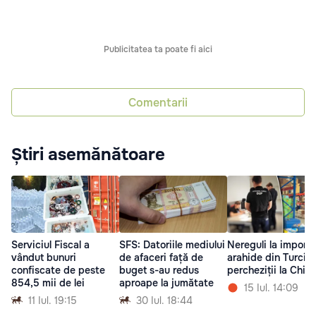
Publicitatea ta poate fi aici
Comentarii
Știri asemănătoare
Serviciul Fiscal a
SFS: Datoriile mediului
Nereguli la importu
vândut bunuri
de afaceri față de
arahide din Turcia
confiscate de peste
buget s-au redus
percheziții la Chiș
854,5 mii de lei
aproape la jumătate
15 Iul. 14:09
11 Iul. 19:15
30 Iul. 18:44