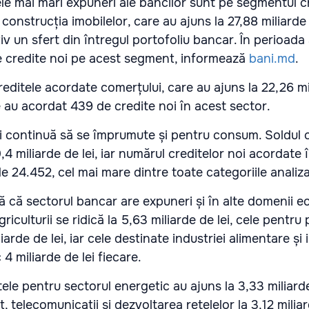
cele mai mari expuneri ale băncilor sunt pe segmentul c
construcția imobilelor, care au ajuns la 27,88 miliarde d
v un sfert din întregul portofoliu bancar. În perioada
e credite noi pe acest segment, informează
bani.md
.
creditele acordate comerțului, care au ajuns la 22,26 m
le au acordat 439 de credite noi în acest sector.
 continuă să se împrumute și pentru consum. Soldul c
4 miliarde de lei, iar numărul creditelor noi acordate 
e 24.452, cel mai mare dintre toate categoriile analiza
 că sectorul bancar are expuneri și în alte domenii 
riculturii se ridică la 5,63 miliarde de lei, cele pentru
liarde de lei, iar cele destinate industriei alimentare și 
 miliarde de lei fiecare.
tele pentru sectorul energetic au ajuns la 3,33 miliarde 
 telecomunicații și dezvoltarea rețelelor la 3,12 miliar