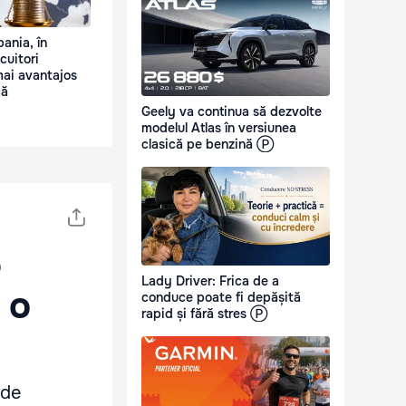
pania, în
cuitori
mai avantajos
că
Geely va continua să dezvolte
modelul Atlas în versiunea
clasică pe benzină Ⓟ
e
Lady Driver: Frica de a
 o
conduce poate fi depășită
rapid și fără stres Ⓟ
 de