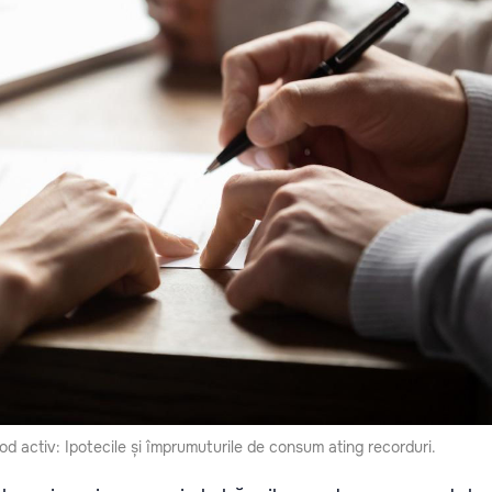
od activ: Ipotecile și împrumuturile de consum ating recorduri.