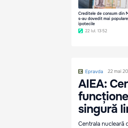
Creditele de consum din 
s-au dovedit mai popular
ipotecile
22 Iul. 13:52
22 mai 20
Epravda
AIEA: Cen
funcțione
singură l
Centrala nucleară d