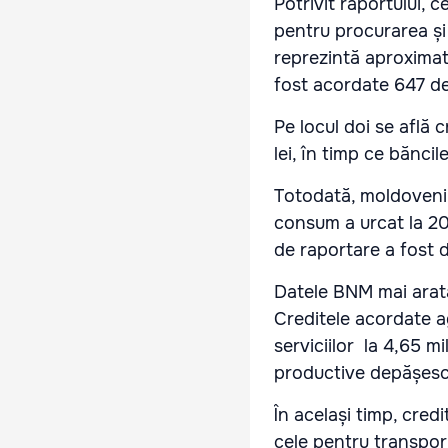
Potrivit raportului, 
pentru procurarea și 
reprezintă aproximati
fost acordate 647 d
Pe locul doi se află 
lei, în timp ce bănci
Totodată, moldovenii
consum a urcat la 20,
de raportare a fost d
Datele BNM mai arată
Creditele acordate ag
serviciilor la 4,65 mi
productive depășesc 4
În același timp, credi
cele pentru transport,