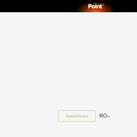
⌵
RO
Autentificare