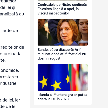
reditelor
Controalele pe Nistru continuă:
e lei și
Folosirea ilegală a apei, în
vizorul inspectorilor
 analizată au
iliarde de
reditelor de
Sandu, către diasporă: Ar fi
în perioada
minunat dacă ați fi fost aici nu
doar în august
te.
economice.
 prestarea
industriei
Islanda și Muntenegru ar putea
adera la UE în 2028
de lei, iar
de de lei.