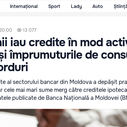
Internațional
Sport
Lady
Auto
Științ
 20:00
13 077
i iau credite în mod acti
 și împrumuturile de con
orduri
ite al sectorului bancar din Moldova a depășit pr
 iar cele mai mari sume merg către creditele ipotec
atele publicate de Banca Națională a Moldovei (