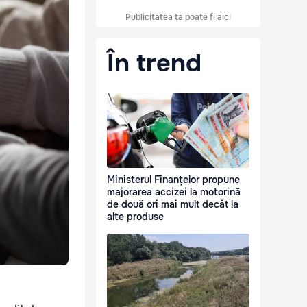
Publicitatea ta poate fi aici
În trend
Ministerul Finanțelor propune
majorarea accizei la motorină
de două ori mai mult decât la
alte produse