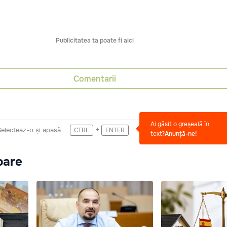
Publicitatea ta poate fi aici
Comentarii
Ai găsit o greșeală în
+
Selecteaz-o și apasă
CTRL
ENTER
text?
Anunță-ne!
oare