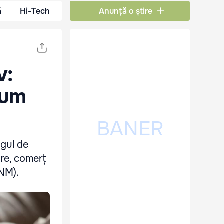
ă
Hi-Tech
Anunță o știre
v:
sum
agul de
are, comerț
BNM).