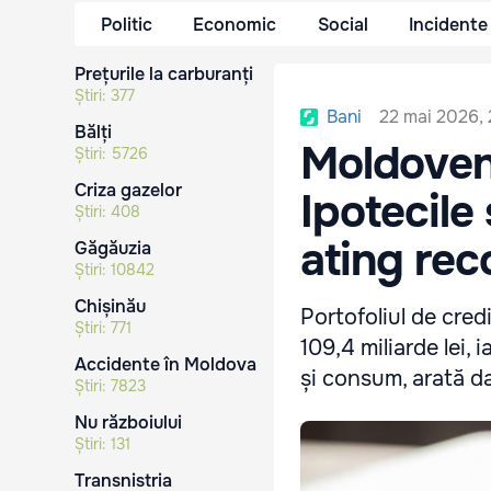
Politic
Economic
Social
Incidente
Prețurile la carburanți
Știri:
377
22 mai 2026,
Bani
Bălți
Moldoveni
Știri:
5726
Criza gazelor
Ipotecile
Știri:
408
ating rec
Găgăuzia
Știri:
10842
Chișinău
Portofoliul de cred
Știri:
771
109,4 miliarde lei,
Accidente în Moldova
și consum, arată d
Știri:
7823
Nu războiului
Știri:
131
Transnistria