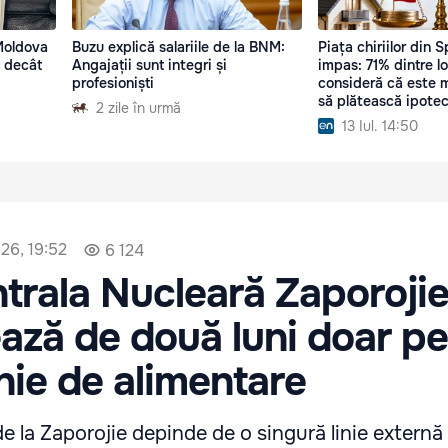
Moldova
Buzu explică salariile de la BNM:
Piața chiriilor din S
e decât
Angajații sunt integri și
impas: 71% dintre lo
profesioniști
consideră că este 
să plătească ipote
2 zile în urmă
13 Iul. 14:50
26, 19:52
6 124
trala Nucleară Zaporoji
ază de două luni doar pe
inie de alimentare
e la Zaporojie depinde de o singură linie externă