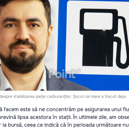
despre stabilizarea pieței carburanților: Șocul cel mare a trecut deja.
ă facem este să ne concentrăm pe asigurarea unui fl
revină lipsa acestora în stații. În ultimele zile, am obs
or la bursă, ceea ce indică că în perioada următoare n