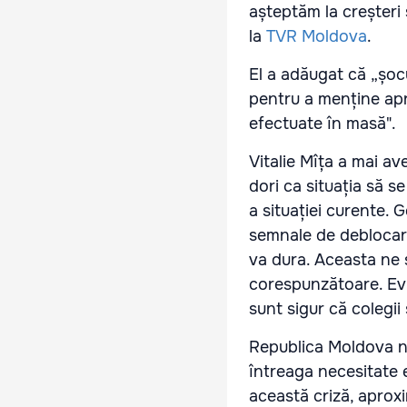
așteptăm la creșteri 
la
TVR Moldova
.
El a adăugat că „șocu
pentru a menține apro
efectuate în masă".
Vitalie Mîța a mai av
dori ca situația să 
a situației curente. 
semnale de deblocare,
va dura. Aceasta ne s
corespunzătoare. Evi
sunt sigur că colegii 
Republica Moldova nu
întreaga necesitate 
această criză, aprox