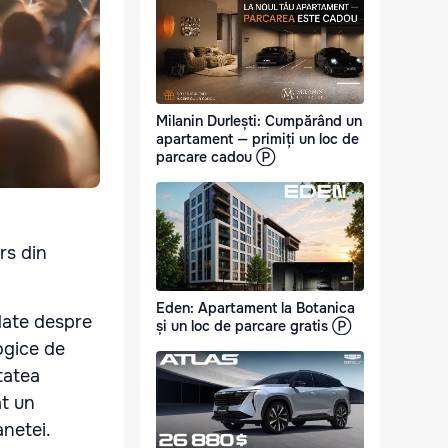
Milanin Durlești: Cumpărând un
apartament — primiți un loc de
parcare cadou Ⓟ
rs din
Eden: Apartament la Botanica
date despre
și un loc de parcare gratis Ⓟ
ogice de
tatea
at un
anetei.