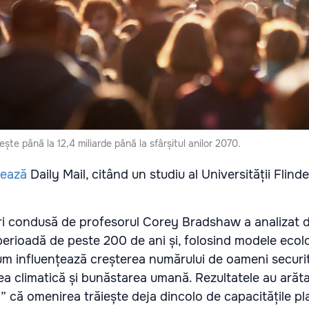
ște până la 12,4 miliarde până la sfârșitul anilor 2070.
tează
Daily Mail, citând un studiu al Universității Flinde
ri condusă de profesorul Corey Bradshaw a analizat 
 perioadă de peste 200 de ani și, folosind modele ecol
cum influențează creșterea numărului de oameni securi
tea climatică și bunăstarea umană. Rezultatele au arăt
” că omenirea trăiește deja dincolo de capacitățile pl