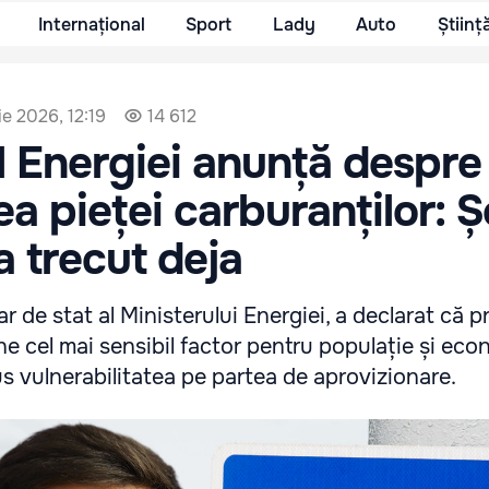
Internațional
Sport
Lady
Auto
Științ
lie 2026, 12:19
14 612
l Energiei anunță despre
ea pieței carburanților: 
a trecut deja
ar de stat al Ministerului Energiei, a declarat că p
e cel mai sensibil factor pentru populație și eco
us vulnerabilitatea pe partea de aprovizionare.