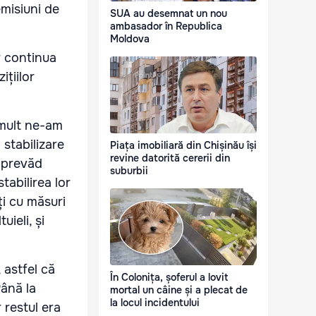
emisiuni de
SUA au desemnat un nou
ambasador în Republica
Moldova
r continua
țiilor
 mult ne-am
stabilizare
Piața imobiliară din Chișinău își
revine datorită cererii din
e prevăd
suburbii
tabilirea lor
ți cu măsuri
ieli, și
 astfel că
În Colonița, șoferul a lovit
Până la
mortal un câine și a plecat de
la locul incidentului
 restul era