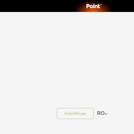
⌵
RO
Autentificare