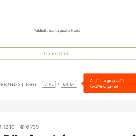
Publicitatea ta poate fi aici
Comentarii
Ai găsit o greșeală în
+
Selecteaz-o și apasă
CTRL
ENTER
text?
Anunță-ne!
6, 12:10
6 739