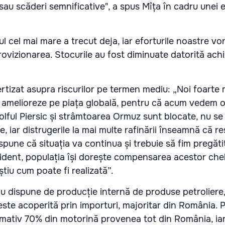
sau scăderi semnificative", a spus Mîța în cadru unei 
l cel mai mare a trecut deja, iar eforturile noastre vo
vizionarea. Stocurile au fost diminuate datorită achizi
ertizat asupra riscurilor pe termen mediu: „Noi foarte
se amelioreze pe piața globală, pentru că acum vedem o 
Golful Piersic și strâmtoarea Ormuz sunt blocate, nu s
 iar distrugerile la mai multe rafinării înseamnă că res
pune că situația va continua și trebuie să fim pregăti
dent, populația își dorește compensarea acestor cheltu
știu cum poate fi realizată”.
 dispune de producție internă de produse petroliere,
este acoperită prin importuri, majoritar din România. 
imativ 70% din motorină provenea tot din România, iar