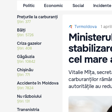
Politic
Economic
Social
Incidente
Prețurile la carburanți
Știri:
377
1 apri
Tvrmoldova
Bălți
Ministeru
Știri:
5726
Criza gazelor
stabilizar
Știri:
408
cel mare 
Găgăuzia
Știri:
10842
Chișinău
Vitalie Mîța, secret
Știri:
771
carburanților rămân
Accidente în Moldova
autoritățile au red
Știri:
7824
Nu războiului
Știri:
131
Transnistria