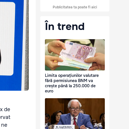
Publicitatea ta poate fi aici
În trend
Limita operațiunilor valutare
fără permisiunea BNM va
crește până la 250.000 de
euro
ux de
ervat
u ne