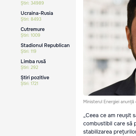
Știri:
34989
Ucraina-Rusia
Știri:
8493
Cutremure
Știri:
1009
Stadionul Republican
Știri:
119
Limba rusă
Știri:
292
Știri pozitive
Știri:
1721
Ministerul Energiei anunță 
„Ceea ce am reușit s
combustibil care să p
stabilizarea prețuril