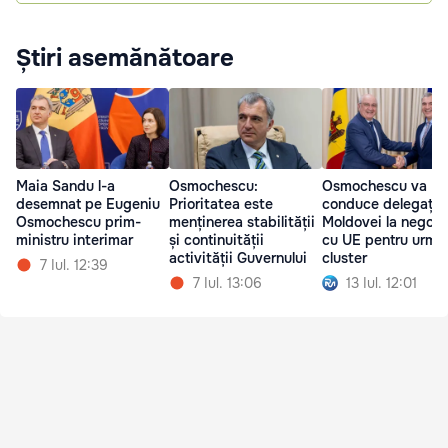
Știri asemănătoare
Maia Sandu l-a
Osmochescu:
Osmochescu va
desemnat pe Eugeniu
Prioritatea este
conduce delegația
Osmochescu prim-
menținerea stabilității
Moldovei la negocie
ministru interimar
și continuității
cu UE pentru următ
activității Guvernului
cluster
7 Iul. 12:39
7 Iul. 13:06
13 Iul. 12:01