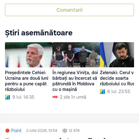
Comentarii
Știri asemănătoare
Președintele Cehiei:
În regiunea Vinița, doi
Zelenski: Cerul va
Ucraina are două luni
bărbați au încercat să
decide soarta
pentru a pune capăt
pătrundă în Moldova
războiului cu Rusia
războiului
cu o mașină
6 Iul. 23:55
9 Iul. 14:35
2 zile în urmă
Point
2 iulie 2026, 13:54
12 474