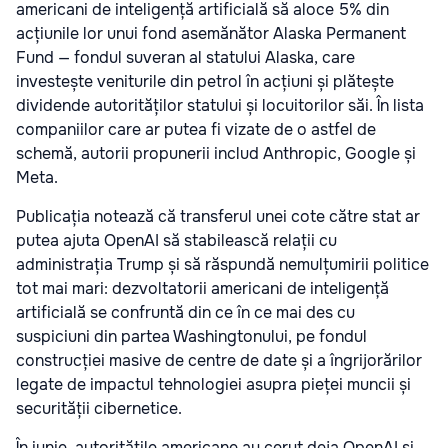
americani de inteligență artificială să aloce 5% din
acțiunile lor unui fond asemănător Alaska Permanent
Fund — fondul suveran al statului Alaska, care
investește veniturile din petrol în acțiuni și plătește
dividende autorităților statului și locuitorilor săi. În lista
companiilor care ar putea fi vizate de o astfel de
schemă, autorii propunerii includ Anthropic, Google și
Meta.
Publicația notează că transferul unei cote către stat ar
putea ajuta OpenAI să stabilească relații cu
administrația Trump și să răspundă nemulțumirii politice
tot mai mari: dezvoltatorii americani de inteligență
artificială se confruntă din ce în ce mai des cu
suspiciuni din partea Washingtonului, pe fondul
construcției masive de centre de date și a îngrijorărilor
legate de impactul tehnologiei asupra pieței muncii și
securității cibernetice.
În iunie, autoritățile americane au cerut deja OpenAI și