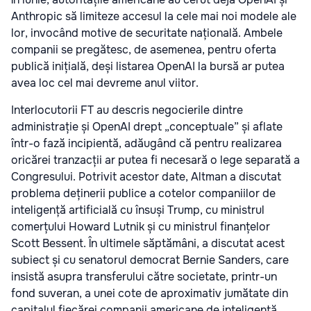
Anthropic să limiteze accesul la cele mai noi modele ale
lor, invocând motive de securitate națională. Ambele
companii se pregătesc, de asemenea, pentru oferta
publică inițială, deși listarea OpenAI la bursă ar putea
avea loc cel mai devreme anul viitor.
Interlocutorii FT au descris negocierile dintre
administrație și OpenAI drept „conceptuale” și aflate
într-o fază incipientă, adăugând că pentru realizarea
oricărei tranzacții ar putea fi necesară o lege separată a
Congresului. Potrivit acestor date, Altman a discutat
problema deținerii publice a cotelor companiilor de
inteligență artificială cu însuși Trump, cu ministrul
comerțului Howard Lutnik și cu ministrul finanțelor
Scott Bessent. În ultimele săptămâni, a discutat acest
subiect și cu senatorul democrat Bernie Sanders, care
insistă asupra transferului către societate, printr-un
fond suveran, a unei cote de aproximativ jumătate din
capitalul fiecărei companii americane de inteligență