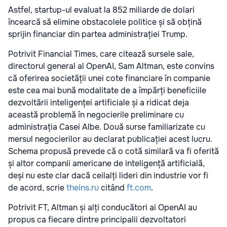
Astfel, startup-ul evaluat la 852 miliarde de dolari
încearcă să elimine obstacolele politice și să obțină
sprijin financiar din partea administrației Trump.
Potrivit Financial Times, care citează sursele sale,
directorul general al OpenAI, Sam Altman, este convins
că oferirea societății unei cote financiare în companie
este cea mai bună modalitate de a împărți beneficiile
dezvoltării inteligenței artificiale și a ridicat deja
această problemă în negocierile preliminare cu
administrația Casei Albe. Două surse familiarizate cu
mersul negocierilor au declarat publicației acest lucru.
Schema propusă prevede că o cotă similară va fi oferită
și altor companii americane de inteligență artificială,
deși nu este clar dacă ceilalți lideri din industrie vor fi
de acord, scrie
theins.ru
citând
ft.com
.
Potrivit FT, Altman și alți conducători ai OpenAI au
propus ca fiecare dintre principalii dezvoltatori