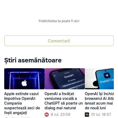
Publicitatea ta poate fi aici
Comentarii
Știri asemănătoare
Apple extinde cazul
OpenAI a învățat
OpenAI își închide
împotriva OpenAI:
versiunea vocală a
browserul AI Atlas,
Compania
ChatGPT să poarte un
lansat acum mai pu
suspectează zeci de
dialog mai natural
de nouă luni
foști angajați
8 Iul. 23:59
10 Iul. 18:57