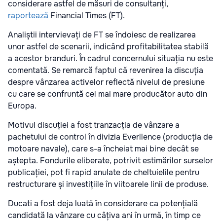
considerare astfel de măsuri de consultanți,
raportează
Financial Times (FT).
Analiștii intervievați de FT se îndoiesc de realizarea
unor astfel de scenarii, indicând profitabilitatea stabilă
a acestor branduri. În cadrul concernului situația nu este
comentată. Se remarcă faptul că revenirea la discuția
despre vânzarea activelor reflectă nivelul de presiune
cu care se confruntă cel mai mare producător auto din
Europa.
Motivul discuției a fost tranzacția de vânzare a
pachetului de control în divizia Everllence (producția de
motoare navale), care s-a încheiat mai bine decât se
aștepta. Fondurile eliberate, potrivit estimărilor surselor
publicației, pot fi rapid anulate de cheltuielile pentru
restructurare și investițiile în viitoarele linii de produse.
Ducati a fost deja luată în considerare ca potențială
candidată la vânzare cu câțiva ani în urmă, în timp ce