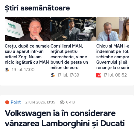
Știri asemănătoare
Crețu, după ce numele
Consilierul MAN,
Chicu și MAN l-au
său a apărut într-un
reținut pentru
îndemnat pe Tofan
articol Zdg: Nu am
escrocherie, vinde
schimbe compone
nicio legătură cu MAN
bunuri de peste un
Guvernului și să
milion de euro
renunțe la o serie 
19 Iul. 17:00
reforme
17 Iul. 17:39
17 Iul. 08:52
Point
2 iulie 2026, 13:35
6 413
Volkswagen ia în considerare
vânzarea Lamborghini și Ducati