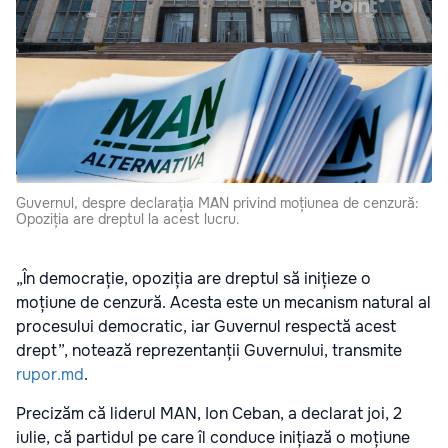
Guvernul, despre declarația MAN privind moțiunea de cenzură:
Opoziția are dreptul la acest lucru.
„În democrație, opoziția are dreptul să inițieze o
moțiune de cenzură. Acesta este un mecanism natural al
procesului democratic, iar Guvernul respectă acest
drept”, notează reprezentanții Guvernului, transmite
rupor.md
.
Precizăm că liderul MAN, Ion Ceban, a declarat joi, 2
iulie, că partidul pe care îl conduce inițiază o moțiune