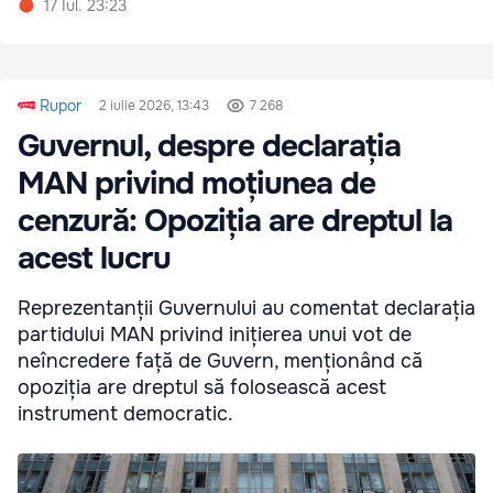
17 Iul. 23:23
Rupor
2 iulie 2026, 13:43
7 268
Guvernul, despre declarația
MAN privind moțiunea de
cenzură: Opoziția are dreptul la
acest lucru
Reprezentanții Guvernului au comentat declarația
partidului MAN privind inițierea unui vot de
neîncredere față de Guvern, menționând că
opoziția are dreptul să folosească acest
instrument democratic.