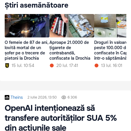
Știri asemănătoare
O femeie de 87 de ani,
Aproape 21.0000 de
Droguri în valoare 
lovită mortal de un
țigarete de
peste 100.000 de l
șofer pe o trecere de
contrabandă,
confiscate în Capit
pietoni la Drochia
confiscate la Drochia
într-o săptămână
15 Iul. 10:54
20 Iul. 17:41
13 Iul. 16:01
Theins
2 iulie 2026, 13:50
6 306
OpenAI intenționează să
transfere autorităților SUA 5%
din acțiunile sale