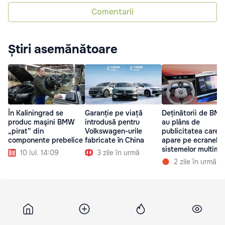
Comentarii
Știri asemănătoare
În Kaliningrad se
Garanție pe viață
Deținătorii de BMW
produc maşini BMW
introdusă pentru
au plâns de
„pirat” din
Volkswagen-urile
publicitatea care
componente prebelice
fabricate în China
apare pe ecranele
sistemelor multime
10 Iul. 14:09
3 zile în urmă
la pornire
2 zile în urmă
Tvrmoldova
2 iulie 2026, 13:27
8 137