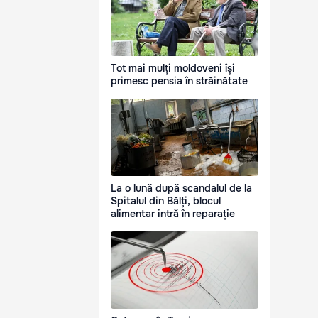
Tot mai mulți moldoveni își
primesc pensia în străinătate
La o lună după scandalul de la
Spitalul din Bălți, blocul
alimentar intră în reparație