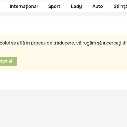
Internațional
Sport
Lady
Auto
Științ
olul se află în proces de traducere, vă rugăm să încercați di
riginal