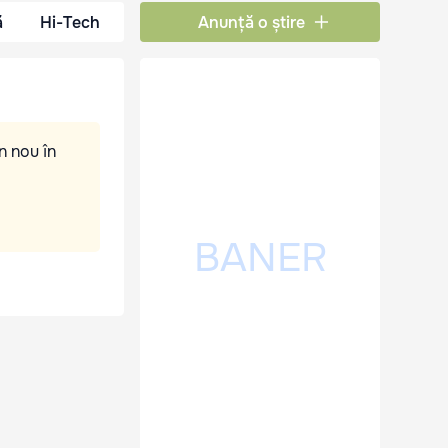
ă
Hi-Tech
Anunță o știre
n nou în