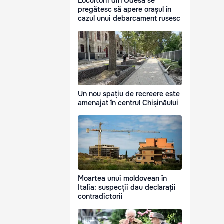
Locuitorii din Odesa se
pregătesc să apere orașul în
cazul unui debarcament rusesc
Un nou spațiu de recreere este
amenajat în centrul Chișinăului
Moartea unui moldovean în
Italia: suspecții dau declarații
contradictorii