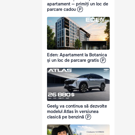
apartament — primiți un loc de
parcare cadou Ⓟ
Eden: Apartament la Botanica
și un loc de parcare gratis Ⓟ
Geely va continua să dezvolte
modelul Atlas în versiunea
clasică pe benzină Ⓟ