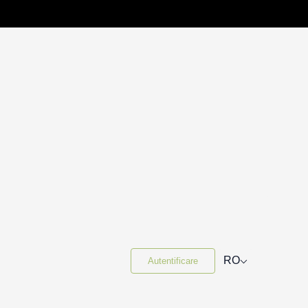
⌵
RO
Autentificare