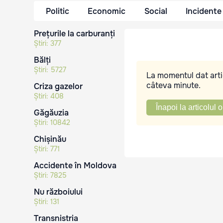
Politic
Economic
Social
Incidente
Prețurile la carburanți
Știri:
377
Bălți
Știri:
5727
La momentul dat artic
câteva minute.
Criza gazelor
Știri:
408
Înapoi la articolul o
Găgăuzia
Știri:
10842
Chișinău
Știri:
771
Accidente în Moldova
Știri:
7825
Nu războiului
Știri:
131
Transnistria