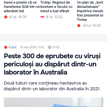
Iranul a promis că va
Trump: Regimul de
Un plan de „lovitur
transforma SUA într-un
încetare a focului cu
devastatoare”
adevărat iad
Iranul a luat sfârșit
împotriva Iranului i
fost prezentat lui
8 Iul. 19:30
8 Iul. 13:32
Trump
14 Iul. 13:30
Point
10 mai 2026, 11:30
9 132
Peste 300 de eprubete cu viruși
periculoși au dispărut dintr-un
laborator în Australia
Două tuburi care conțineau hantavirus au
dispărut dintr-un laborator din Australia în 2021.