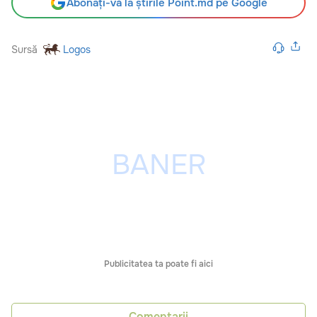
Abonați-vă la știrile Point.md pe Google
Sursă
Logos
Publicitatea ta poate fi aici
Comentarii