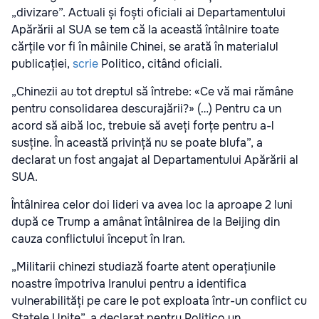
„divizare”. Actuali și foști oficiali ai Departamentului
Apărării al SUA se tem că la această întâlnire toate
cărțile vor fi în mâinile Chinei, se arată în materialul
publicației,
scrie
Politico, citând oficiali.
„Chinezii au tot dreptul să întrebe: «Ce vă mai rămâne
pentru consolidarea descurajării?» (…) Pentru ca un
acord să aibă loc, trebuie să aveți forțe pentru a-l
susține. În această privință nu se poate blufa”, a
declarat un fost angajat al Departamentului Apărării al
SUA.
Întâlnirea celor doi lideri va avea loc la aproape 2 luni
după ce Trump a amânat întâlnirea de la Beijing din
cauza conflictului început în Iran.
„Militarii chinezi studiază foarte atent operațiunile
noastre împotriva Iranului pentru a identifica
vulnerabilități pe care le pot exploata într-un conflict cu
Statele Unite”, a declarat pentru Politico un