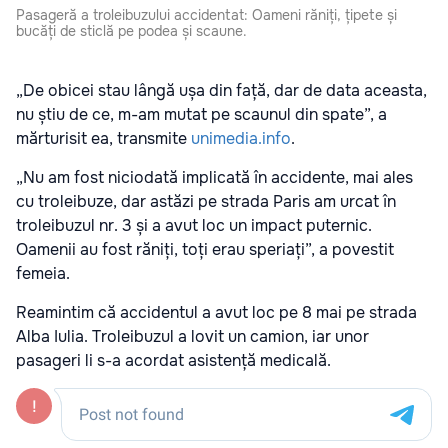
Pasageră a troleibuzului accidentat: Oameni răniți, țipete și
bucăți de sticlă pe podea și scaune.
„De obicei stau lângă ușa din față, dar de data aceasta,
nu știu de ce, m-am mutat pe scaunul din spate”, a
mărturisit ea, transmite
unimedia.info
.
„Nu am fost niciodată implicată în accidente, mai ales
cu troleibuze, dar astăzi pe strada Paris am urcat în
troleibuzul nr. 3 și a avut loc un impact puternic.
Oamenii au fost răniți, toți erau speriați”, a povestit
femeia.
Reamintim că accidentul a avut loc pe 8 mai pe strada
Alba Iulia. Troleibuzul a lovit un camion, iar unor
pasageri li s-a acordat asistență medicală.