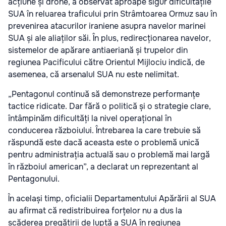
acțiune și drone, a observat aproape sigur dificultățile
SUA în reluarea traficului prin Strâmtoarea Ormuz sau în
prevenirea atacurilor iraniene asupra navelor marinei
SUA și ale aliaților săi. În plus, redirecționarea navelor,
sistemelor de apărare antiaeriană și trupelor din
regiunea Pacificului către Orientul Mijlociu indică, de
asemenea, că arsenalul SUA nu este nelimitat.
„Pentagonul continuă să demonstreze performanțe
tactice ridicate. Dar fără o politică și o strategie clare,
întâmpinăm dificultăți la nivel operațional în
conducerea războiului. Întrebarea la care trebuie să
răspundă este dacă aceasta este o problemă unică
pentru administrația actuală sau o problemă mai largă
în războiul american”, a declarat un reprezentant al
Pentagonului.
În același timp, oficialii Departamentului Apărării al SUA
au afirmat că redistribuirea forțelor nu a dus la
scăderea pregătirii de luptă a SUA în regiunea