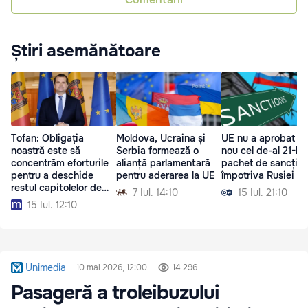
Știri asemănătoare
Tofan: Obligația
Moldova, Ucraina și
UE nu a aprobat di
noastră este să
Serbia formează o
nou cel de-al 21-le
concentrăm eforturile
alianță parlamentară
pachet de sancțiun
pentru a deschide
pentru aderarea la UE
împotriva Rusiei
restul capitolelor de
7 Iul. 14:10
15 Iul. 21:10
negociere
15 Iul. 12:10
Unimedia
10 mai 2026, 12:00
14 296
Pasageră a troleibuzului