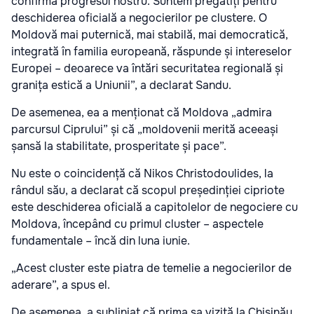
confirmă progresul nostru. Suntem pregătiți pentru
deschiderea oficială a negocierilor pe clustere. O
Moldovă mai puternică, mai stabilă, mai democratică,
integrată în familia europeană, răspunde și intereselor
Europei – deoarece va întări securitatea regională și
granița estică a Uniunii”, a declarat Sandu.
De asemenea, ea a menționat că Moldova „admira
parcursul Ciprului” și că „moldovenii merită aceeași
șansă la stabilitate, prosperitate și pace”.
Nu este o coincidență că Nikos Christodoulides, la
rândul său, a declarat că scopul președinției cipriote
este deschiderea oficială a capitolelor de negociere cu
Moldova, începând cu primul cluster – aspectele
fundamentale – încă din luna iunie.
„Acest cluster este piatra de temelie a negocierilor de
aderare”, a spus el.
De asemenea, a subliniat că prima sa vizită la Chișinău