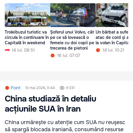
Troleibuzul turistic va
Șoferul unui Volvo, cât
Un bărbat a suferit
circula în continuare în
pe ce să lovească o
atac de cord și a m
Capitală în weekend
femeie cu doi copii pe
la volan în Capitală
trecerea de pietoni
14 Iul. 08:51
14 Iul. 10:21
16 Iul. 07:07
Point
10 mai 2026, 11:44
9 031
China studiază în detaliu
acțiunile SUA în Iran
China urmărește cu atenție cum SUA nu reușesc
să spargă blocada iraniană, consumând resurse