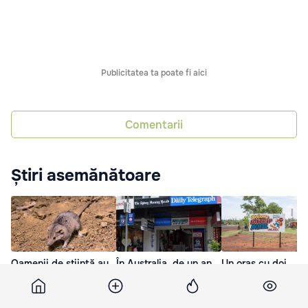
Publicitatea ta poate fi aici
Comentarii
Știri asemănătoare
Oamenii de știință au
În Australia, de un an
Un oraș cu doi
descoperit o nouă
este căutat
locuitori, scos la
specie dintre cele mai
câștigătorul unui
vânzare în Australi
mici marsupiale din
premiu la loterie de
12 Iun. 07:09