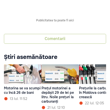
Publicitatea ta poate fi aici
Comentarii
Știri asemănătoare
Motorina se va scumpi
Prețul motorinei a
Prețurile la carbura
cu încă 26 de bani
depășit 29 de lei pe
în Moldova continu
litru. Noile prețuri la
crească
13 Iul. 11:52
carburanți
22 Iul. 12:05
21 Iul. 12:10