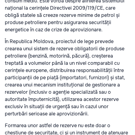
consum mediu. Este vorba despre alinierea sistemului
național la cerințele Directivei 2009/119/CE, care
obligă statele să creeze rezerve minime de petrol și
produse petroliere pentru asigurarea securității
energetice în caz de crize de aprovizionare.
În Republica Moldova, proiectul de lege prevede
crearea unui sistem de rezerve obligatorii de produse
petroliere (benzină, motorină, păcură), creșterea
treptată a volumelor până la un nivel comparabil cu
cerințele europene, distribuirea responsabilității între
participanții de pe piață (importatori, furnizori) și stat,
crearea unui mecanism instituțional de gestionare a
rezervelor (inclusiv o agenție specializată sau o
autoritate împuternicită), utilizarea acestor rezerve
exclusiv în situații de urgență sau în cazul unor
perturbări serioase ale aprovizionării.
Formarea unor astfel de rezerve nu este doar o
chestiune de securitate, ci și un instrument de atenuare