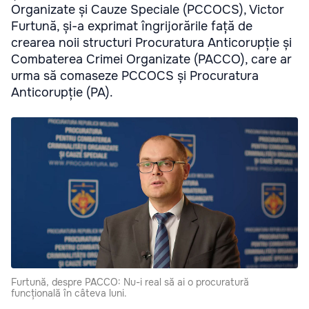
Organizate și Cauze Speciale (PCCOCS), Victor
Furtună, și-a exprimat îngrijorările față de
crearea noii structuri Procuratura Anticorupție și
Combaterea Crimei Organizate (PACCO), care ar
urma să comaseze PCCOCS și Procuratura
Anticorupție (PA).
Furtună, despre PACCO: Nu-i real să ai o procuratură
funcțională în câteva luni.