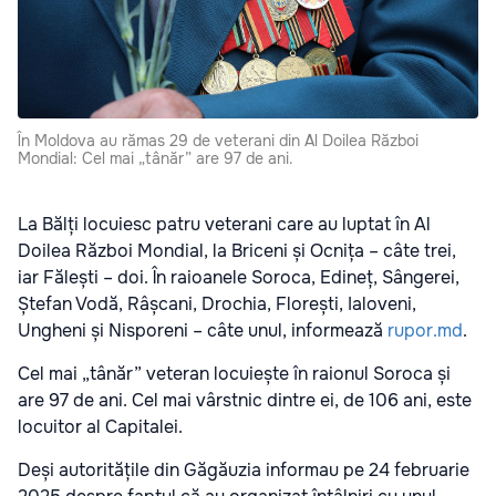
În Moldova au rămas 29 de veterani din Al Doilea Război
Mondial: Cel mai „tânăr” are 97 de ani.
La Bălți locuiesc patru veterani care au luptat în Al
Doilea Război Mondial, la Briceni și Ocnița – câte trei,
iar Fălești – doi. În raioanele Soroca, Edineț, Sângerei,
Ștefan Vodă, Râșcani, Drochia, Florești, Ialoveni,
Ungheni și Nisporeni – câte unul, informează
rupor.md
.
Cel mai „tânăr” veteran locuiește în raionul Soroca și
are 97 de ani. Cel mai vârstnic dintre ei, de 106 ani, este
locuitor al Capitalei.
Deși autoritățile din Găgăuzia informau pe 24 februarie