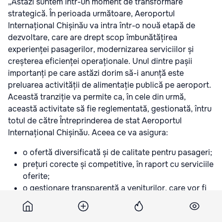
„Astăzi suntem într-un moment de transformare
strategică. În perioada următoare, Aeroportul
Internațional Chișinău va intra într-o nouă etapă de
dezvoltare, care are drept scop îmbunătățirea
experienței pasagerilor, modernizarea serviciilor și
creșterea eficienței operaționale. Unul dintre pașii
importanți pe care astăzi dorim să-i anunță este
preluarea activității de alimentație publică pe aeroport.
Această tranziție va permite ca, în cele din urmă,
această activitate să fie reglementată, gestionată, întru
totul de către Întreprinderea de stat Aeroportul
Internațional Chișinău. Aceea ce va asigura:
o ofertă diversificată și de calitate pentru pasageri;
prețuri corecte și competitive, în raport cu serviciile
oferite;
o gestionare transparentă a veniturilor, care vor fi
reinvestite pentru îmbunătățirea condițiilor de pe
aeroport;