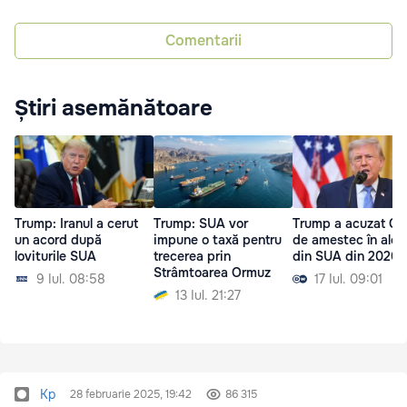
Comentarii
Știri asemănătoare
Trump: Iranul a cerut
Trump: SUA vor
Trump a acuzat Ch
un acord după
impune o taxă pentru
de amestec în aleg
loviturile SUA
trecerea prin
din SUA din 2020
Strâmtoarea Ormuz
9 Iul. 08:58
17 Iul. 09:01
13 Iul. 21:27
Kp
28 februarie 2025, 19:42
86 315