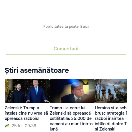
Publicitatea ta poate fi aici
Comentarii
Știri asemănătoare
Zelenski: Trump a
Trump i-a cerut lui
Ucraina și-a schim
înțeles cine nu vrea să
Zelenski să oprească
brusc strategia în
oprească războiul
ostilitățile: 25.000 de
război înaintea
oameni au murit într-o
întâlnirii dintre Tr
25 Iul. 09:36
lună
și Zelenski