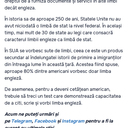
dreptul de a furniza documente și servicii în alte limbi
decât engleza.
În istoria sa de aproape 250 de ani, Statele Unite nu au
avut niciodată o limbă de stat la nivel federal. În același
timp, mai mult de 30 de state au legi care consacră
caracterul limbii engleze ca limbă de stat.
În SUA se vorbesc sute de limbi, ceea ce este un produs
secundar al îndelungatei istorii de primire a imigranților
din întreaga lume în această țară. Acestea fiind spuse,
aproape 80% dintre americani vorbesc doar limba
engleză.
De asemenea, pentru a deveni cetățean american,
trebuie să treci un test care demonstrează capacitatea
de a citi, scrie și vorbi limba engleză.
Acum ne puteți urmări și
pe
Telegram
,
Facebook
și
Instagram
pentru a fi la
curent cu ultimele știri.