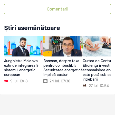
Comentarii
Știri asemănătoare
Junghietu: Moldova
Borosan, despre taxa
Curtea de Conturi:
extinde integrarea în
pentru combustibil:
Eficiența investițiil
sistemul energetic
Securitatea energetică
economisirea energ
european
implică costuri
este pusă sub sem
întrebării
9 Iul. 19:18
24 Iul. 07:36
27 Iul. 10:54