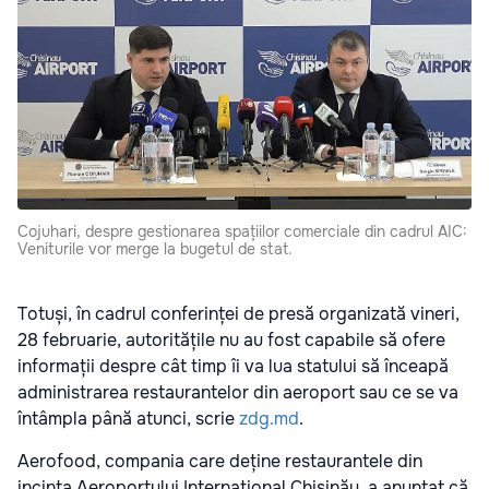
Cojuhari, despre gestionarea spațiilor comerciale din cadrul AIC:
Veniturile vor merge la bugetul de stat.
Totuși, în cadrul conferinței de presă organizată vineri,
28 februarie, autoritățile nu au fost capabile să ofere
informații despre cât timp îi va lua statului să înceapă
administrarea restaurantelor din aeroport sau ce se va
întâmpla până atunci, scrie
zdg.md
.
Aerofood, compania care deține restaurantele din
incinta Aeroportului Internațional Chișinău, a anunțat că