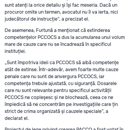
sunt atenți la orice detaliu și își fac meseria. Dacă un
procuror omite un termen, avocatul nu îl va ierta, nici
judecătorul de instrucție”, a precizat el.
De asemenea, Furtună a menționat că extinderea
competențelor PCCOCS a dus la acumularea unui volum
mare de cauze care nu se încadrează în specificul
instituției.
„Sunt împotriva ideii ca PCCOCS să aibă competențe
atât de extinse. Într-adevăr, avem foarte multe cauze
penale care nu sunt de anvergura PCCOCS, iar
competența trebuie ajustată, cu siguranță. Dosarele
care nu sunt relevante pentru specificul activității
PCCOCS ne copleșesc și ne blochează, ceea ce ne
împiedică să ne concentrăm pe investigațiile care țin
strict de crima organizată și cauzele speciale”, a
declarat el.
Proiectul de lege privind crearea PACCO a fost votat în