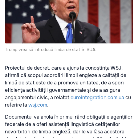
Trump vrea să introducă limba de stat în SUA.
Proiectul de decret, care a ajuns la cunoștința WSJ,
afirmă că scopul acordării limbii engleze a calității de
limbă de stat este de a promova unitatea, de a spori
eficiența activității guvernamentale și de a asigura
angajamentul civic, a relatat
eurointegration.com.ua
cu
referire la
wsj.com
.
Documentul va anula în primul rând obligațiile agențiilor
federale de a oferi asistență lingvistică cetățenilor
nevorbitori de limba engleză, dar le va lăsa acestora