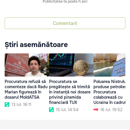
Publicitatea ta poate fi aici
Comentarii
Știri asemănătoare
Procuratura refuză să
Procuratura se
Poluarea Nistrului 
comenteze dacă Radu
pregătește să trimită
produse petroliere:
Marian figurează în
în instanță noi dosare
Procuratura
dosarul MoldATSA
privind piramida
colaborează cu
financiară TUX
Ucraina în cadrul
13 Iul. 16:11
anchetei
15 Iul. 14:54
16 Iul. 19:52