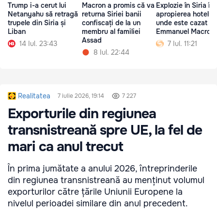
Trump i-a cerut lui
Macron a promis că va
Explozie în Siria în
Netanyahu să retragă
returna Siriei banii
apropierea hotelulu
trupele din Siria și
confiscați de la un
unde este cazat
Liban
membru al familiei
Emmanuel Macron
Assad
14 Iul. 23:43
7 Iul. 11:21
8 Iul. 22:44
Realitatea
7 iulie 2026, 19:14
7 227
Exporturile din regiunea
transnistreană spre UE, la fel de
mari ca anul trecut
În prima jumătate a anului 2026, întreprinderile
din regiunea transnistreană au menținut volumul
exporturilor către țările Uniunii Europene la
nivelul perioadei similare din anul precedent.