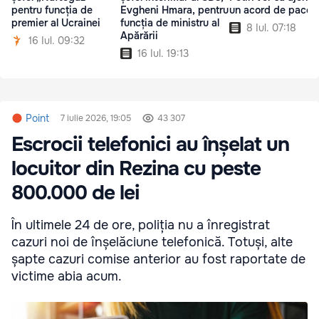
pentru funcția de
Evgheni Hmara, pentru
un acord de pace
premier al Ucrainei
funcția de ministru al
8 Iul. 07:18
Apărării
16 Iul. 09:32
16 Iul. 19:13
Point
7 iulie 2026, 19:05
43 307
Escrocii telefonici au înșelat un
locuitor din Rezina cu peste
800.000 de lei
În ultimele 24 de ore, poliția nu a înregistrat
cazuri noi de înșelăciune telefonică. Totuși, alte
șapte cazuri comise anterior au fost raportate de
victime abia acum.