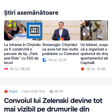
Știri asemănătoare
La intrarea în Chișinău
Stoianoglo: Chișinăul
Un bărbat, suspect
va fi construită o
va avea tot mai multe
că a organizat o
parcare de tip „Park
probleme cu Comratul
speluncă de drogur
and Ride” cu 550 de
apartamentul său 
14 Iul. 13:37
locuri
Capitală
16 Iul. 08:20
14 Iul. 13:46
Point
7 iulie 2026, 19:10
68 719
Convoiul lui Zelenski devine tot
mai vizibil pe drumurile din