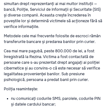
simultan drept reprezentanți ai mai multor instituții —
bancă, Poliție, Serviciul de Informații și Securitate (SIS)
și diverse companii. Aceasta crește încrederea în
poveștile lor și determină victimele să acționeze fără să
verifice informațiile.
Metodele cele mai frecvente folosite de escroci rămân
transferurile bancare și predarea banilor prin curier.
Cea mai mare pagubă, peste 800.000 de lei, a fost
înregistrată la Rezina. Victima a fost contactată de
persoane care s-au prezentat drept angajați ai poliției
cibernetice și au convins-o că este necesar să verifice
legalitatea provenienței banilor. Sub presiune
psihologică, persoana a predat banii prin curier.
Poliția reamintește:
nu comunicați codurile SMS, parolele, codurile PIN
și datele cardului bancar;