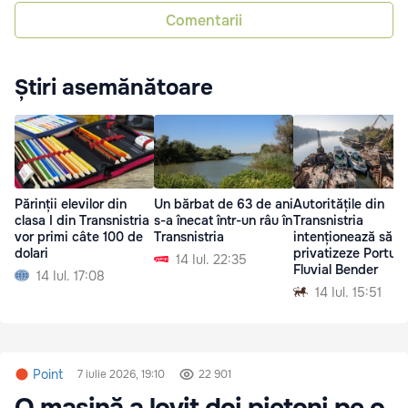
Comentarii
Știri asemănătoare
Părinții elevilor din
Un bărbat de 63 de ani
Autoritățile din
clasa I din Transnistria
s-a înecat într-un râu în
Transnistria
vor primi câte 100 de
Transnistria
intenționează să
dolari
privatizeze Portul
14 Iul. 22:35
Fluvial Bender
14 Iul. 17:08
14 Iul. 15:51
Point
7 iulie 2026, 19:10
22 901