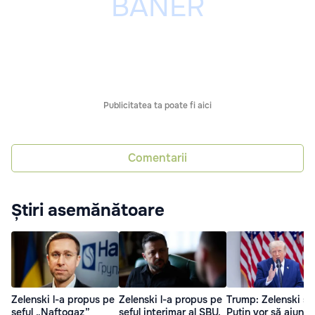
Publicitatea ta poate fi aici
Comentarii
Știri asemănătoare
Zelenski l-a propus pe
Zelenski l-a propus pe
Trump: Zelenski și
șeful „Naftogaz”
șeful interimar al SBU,
Putin vor să ajungă