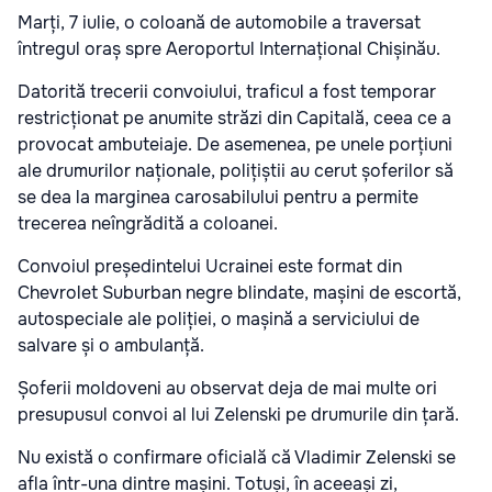
Marți, 7 iulie, o coloană de automobile a traversat
întregul oraș spre Aeroportul Internațional Chișinău.
Datorită trecerii convoiului, traficul a fost temporar
restricționat pe anumite străzi din Capitală, ceea ce a
provocat ambuteiaje. De asemenea, pe unele porțiuni
ale drumurilor naționale, polițiștii au cerut șoferilor să
se dea la marginea carosabilului pentru a permite
trecerea neîngrădită a coloanei.
Convoiul președintelui Ucrainei este format din
Chevrolet Suburban negre blindate, mașini de escortă,
autospeciale ale poliției, o mașină a serviciului de
salvare și o ambulanță.
Șoferii moldoveni au observat deja de mai multe ori
presupusul convoi al lui Zelenski pe drumurile din țară.
Nu există o confirmare oficială că Vladimir Zelenski se
afla într-una dintre mașini. Totuși, în aceeași zi,