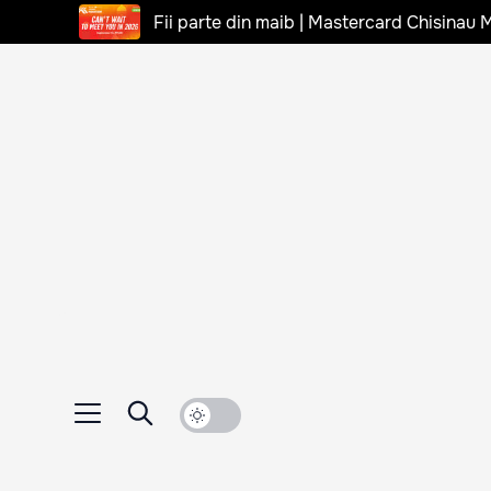
Fii parte din maib | Mastercard Chisinau 