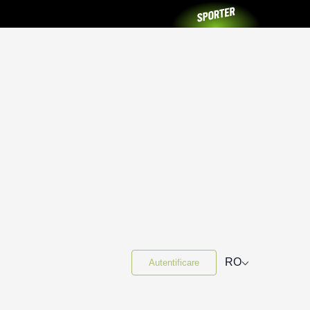
⌵
RO
Autentificare