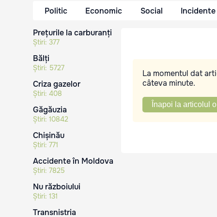
Politic
Economic
Social
Incidente
Prețurile la carburanți
Știri:
377
Bălți
Știri:
5727
La momentul dat artic
câteva minute.
Criza gazelor
Știri:
408
Înapoi la articolul o
Găgăuzia
Știri:
10842
Chișinău
Știri:
771
Accidente în Moldova
Știri:
7825
Nu războiului
Știri:
131
Transnistria