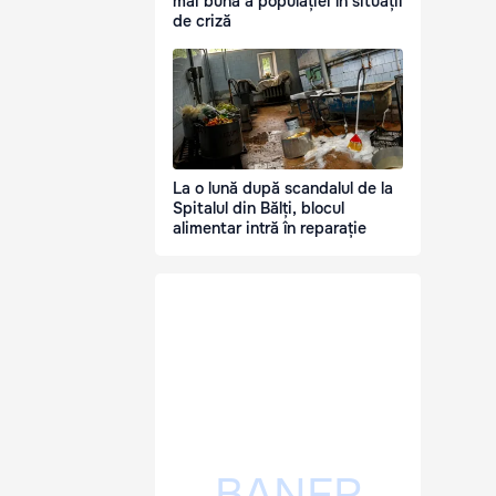
mai bună a populației în situații
de criză
La o lună după scandalul de la
Spitalul din Bălți, blocul
alimentar intră în reparație