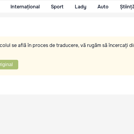
Internațional
Sport
Lady
Auto
Științ
olul se află în proces de traducere, vă rugăm să încercați di
riginal