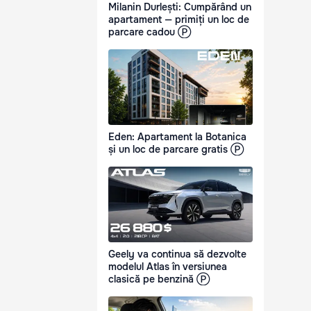
Milanin Durlești: Cumpărând un
apartament — primiți un loc de
parcare cadou Ⓟ
Eden: Apartament la Botanica
și un loc de parcare gratis Ⓟ
Geely va continua să dezvolte
modelul Atlas în versiunea
clasică pe benzină Ⓟ