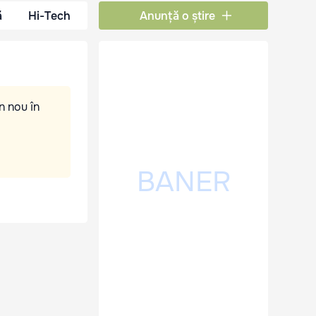
ă
Hi-Tech
Anunță o știre
n nou în