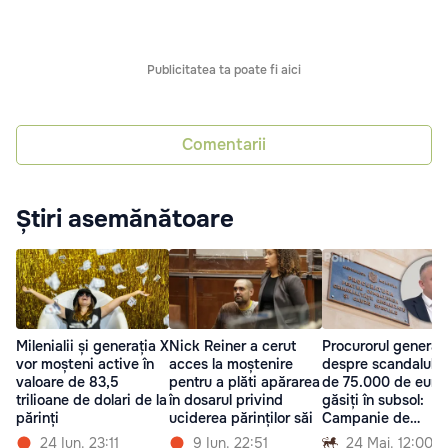
Publicitatea ta poate fi aici
Comentarii
Știri asemănătoare
Milenialii și generația X
Nick Reiner a cerut
Procurorul general,
vor moșteni active în
acces la moștenire
despre scandalul l
valoare de 83,5
pentru a plăti apărarea
de 75.000 de euro
trilioane de dolari de la
în dosarul privind
găsiți în subsol:
părinți
uciderea părinților săi
Campanie de
denigrare
24 Iun. 23:11
9 Iun. 22:51
24 Mai. 12:00