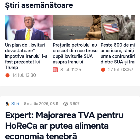
Știri asemănătoare
Un plan de „lovituri
Prețurile petrolului au
Peste 600 de milit
devastatoare”
crescut din nou brusc
americani, răniți în
împotriva Iranului i-a
după loviturile SUA
urma confruntărilor
fost prezentat lui
asupra Iranului
dintre SUA și Iran
Trump
8 Iul. 11:25
27 Iul. 08:57
14 Iul. 13:30
Stiri
9 martie 2026, 08:11
3 807
Expert: Majorarea TVA pentru
HoReCa ar putea alimenta
economia tenebră