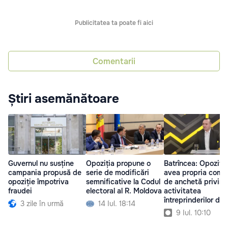
Publicitatea ta poate fi aici
Comentarii
Știri asemănătoare
Guvernul nu susține
Opoziția propune o
Batrîncea: Opoziți
campania propusă de
serie de modificări
avea propria comis
opoziție împotriva
semnificative la Codul
de anchetă privind
fraudei
electoral al R. Moldova
activitatea
întreprinderilor de 
3 zile în urmă
14 Iul. 18:14
9 Iul. 10:10