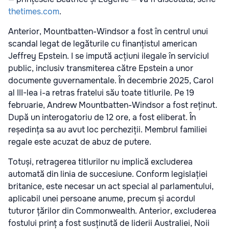
thetimes.com
.
Anterior, Mountbatten-Windsor a fost în centrul unui
scandal legat de legăturile cu finanțistul american
Jeffrey Epstein. I se impută acțiuni ilegale în serviciul
public, inclusiv transmiterea către Epstein a unor
documente guvernamentale. În decembrie 2025, Carol
al III-lea i-a retras fratelui său toate titlurile. Pe 19
februarie, Andrew Mountbatten-Windsor a fost reținut.
După un interogatoriu de 12 ore, a fost eliberat. În
reședința sa au avut loc percheziții. Membrul familiei
regale este acuzat de abuz de putere.
Totuși, retragerea titlurilor nu implică excluderea
automată din linia de succesiune. Conform legislației
britanice, este necesar un act special al parlamentului,
aplicabil unei persoane anume, precum și acordul
tuturor țărilor din Commonwealth. Anterior, excluderea
fostului prinț a fost susținută de liderii Australiei, Noii