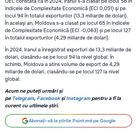
OEC constată că în 2024, Iranul s-a clasat pe locul 58 în
Indicele de Complexitate Economică (ECI 0,051) și pe
locul 94 în totalul exporturilor (13,3 miliarde de dolari).
În același an, Moldova s-a clasat pe locul 65 în Indicele
de Complexitate Economică (ECI -0,063) și pe locul 127
în totalul exporturilor (4,29 miliarde de dolari).
În 2024, Iranul a înregistrat exporturi de 13,3 miliarde de
dolari, clasându-se pe locul 94 la nivel global. În
schimb, Moldova a atins volume de export de 4,29
miliarde de dolari, clasându-se pe locul 127 la nivel
global.
Acum ne puteți urmări și
pe
Telegram
,
Facebook
și
Instagram
pentru a fi la
curent cu ultimele știri.
Abonați-vă la știrile Point.md pe Google