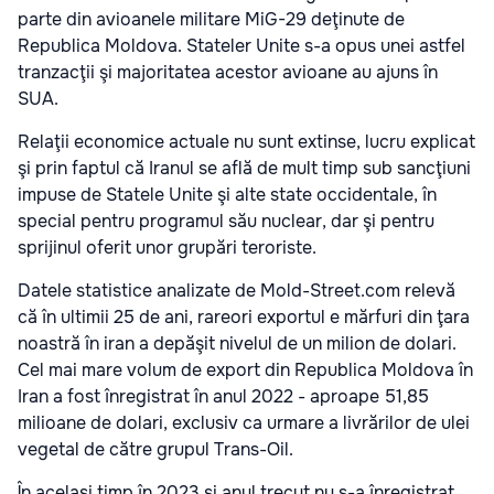
parte din avioanele militare MiG-29 deţinute de
Republica Moldova. Stateler Unite s-a opus unei astfel
tranzacţii şi majoritatea acestor avioane au ajuns în
SUA.
Relaţii economice actuale nu sunt extinse, lucru explicat
şi prin faptul că Iranul se află de mult timp sub sancţiuni
impuse de Statele Unite şi alte state occidentale, în
special pentru programul său nuclear, dar şi pentru
sprijinul oferit unor grupări teroriste.
Datele statistice analizate de Mold-Street.com relevă
că în ultimii 25 de ani, rareori exportul e mărfuri din ţara
noastră în iran a depăşit nivelul de un milion de dolari.
Cel mai mare volum de export din Republica Moldova în
Iran a fost înregistrat în anul 2022 - aproape 51,85
milioane de dolari, exclusiv ca urmare a livrărilor de ulei
vegetal de către grupul Trans-Oil.
În acelaşi timp în 2023 şi anul trecut nu s-a înregistrat