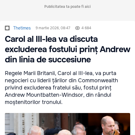
Publicitatea ta poate fi aici
Thetimes
9 martie 2026, 08:47
4 684
Carol al III-lea va discuta
excluderea fostului prinț Andrew
din linia de succesiune
Regele Marii Britanii, Carol al III-lea, va purta
negocieri cu liderii țărilor din Commonwealth
privind excluderea fratelui său, fostul prinț
Andrew Mountbatten-Windsor, din rândul
moștenitorilor tronului.