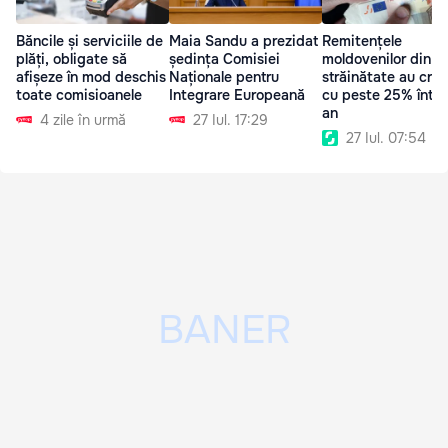
Băncile și serviciile de
Maia Sandu a prezidat
Remitențele
plăți, obligate să
ședința Comisiei
moldovenilor din
afișeze în mod deschis
Naționale pentru
străinătate au cre
toate comisioanele
Integrare Europeană
cu peste 25% într-
an
4 zile în urmă
27 Iul. 17:29
27 Iul. 07:54