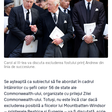
Carol al III-lea va discuta excluderea fostului prinț Andrew din
linia de succesiune.
Se așteaptă ca subiectul să fie abordat în cadrul
întâlnirilor cu șefii celor 56 de state ale
Commonwealth-ului, organizate cu prilejul Zilei
Commonwealth-ului. Totuși, nu este încă clar dacă
excluderea posibilă a fiicelor lui Mountbatten-Windsor
— prințesele Beatrice și Eugenie — va fi discutată, scrie