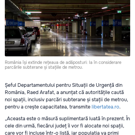
România își extinde rețeaua de adăposturi: Ia în considerare
parcările subterane și stațiile de metrou.
Șeful Departamentului pentru Situații de Urgență din
România, Raed Arafat, a anunțat că autoritățile caută
noi spații, inclusiv parcări subterane și stații de metrou,
pentru a crește capacitatea, transmite
libertatea.ro
.
„Aceasta este o măsură suplimentară luată în prezent. În
cele din urmă, fiecărui județ îi vor fi alocate noi spații,
care vor fi incluse într-o listă, iar populația va primi