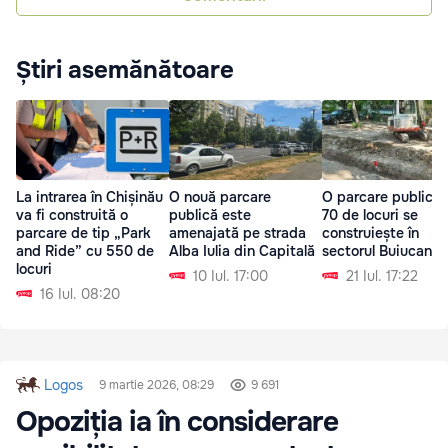
Știri asemănătoare
La intrarea în Chișinău
O nouă parcare
O parcare publică 
va fi construită o
publică este
70 de locuri se
parcare de tip „Park
amenajată pe strada
construiește în
and Ride” cu 550 de
Alba Iulia din Capitală
sectorul Buiucani
locuri
10 Iul. 17:00
21 Iul. 17:22
16 Iul. 08:20
Logos
9 martie 2026, 08:29
9 691
Opoziția ia în considerare