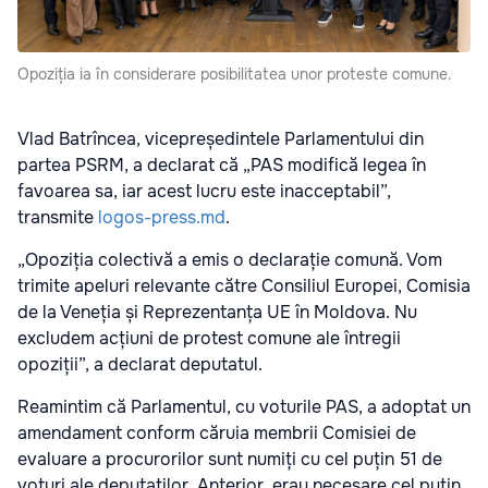
Opoziția ia în considerare posibilitatea unor proteste comune.
Vlad Batrîncea, vicepreședintele Parlamentului din
partea PSRM, a declarat că „PAS modifică legea în
favoarea sa, iar acest lucru este inacceptabil”,
transmite
logos-press.md
.
„Opoziția colectivă a emis o declarație comună. Vom
trimite apeluri relevante către Consiliul Europei, Comisia
de la Veneția și Reprezentanța UE în Moldova. Nu
excludem acțiuni de protest comune ale întregii
opoziții”, a declarat deputatul.
Reamintim că Parlamentul, cu voturile PAS, a adoptat un
amendament conform căruia membrii Comisiei de
evaluare a procurorilor sunt numiți cu cel puțin 51 de
voturi ale deputaților. Anterior, erau necesare cel puțin