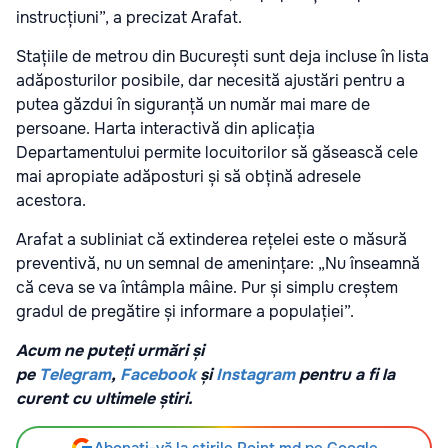
instrucțiuni”, a precizat Arafat.
Stațiile de metrou din București sunt deja incluse în lista
adăposturilor posibile, dar necesită ajustări pentru a
putea găzdui în siguranță un număr mai mare de
persoane. Harta interactivă din aplicația
Departamentului permite locuitorilor să găsească cele
mai apropiate adăposturi și să obțină adresele
acestora.
Arafat a subliniat că extinderea rețelei este o măsură
preventivă, nu un semnal de amenințare: „Nu înseamnă
că ceva se va întâmpla mâine. Pur și simplu creștem
gradul de pregătire și informare a populației”.
Acum ne puteți urmări și
pe
Telegram
,
Facebook
și
Instagram
pentru a fi la
curent cu ultimele știri.
Abonați-vă la știrile Point.md pe Google