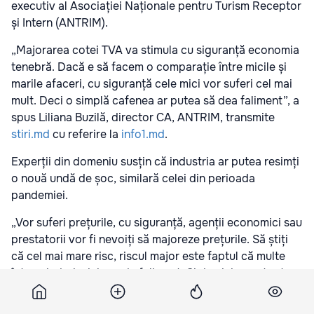
executiv al Asociației Naționale pentru Turism Receptor
și Intern (ANTRIM).
„Majorarea cotei TVA va stimula cu siguranță economia
tenebră. Dacă e să facem o comparație între micile și
marile afaceri, cu siguranță cele mici vor suferi cel mai
mult. Deci o simplă cafenea ar putea să dea faliment”, a
spus Liliana Buzilă, director CA, ANTRIM, transmite
stiri.md
cu referire la
info1.md
.
Experții din domeniu susțin că industria ar putea resimți
o nouă undă de șoc, similară celei din perioada
pandemiei.
„Vor suferi prețurile, cu siguranță, agenții economici sau
prestatorii vor fi nevoiți să majoreze prețurile. Să știți
că cel mai mare risc, riscul major este faptul că multe
întreprinderi mici vor da faliment. Și de aici curg toate
celelalte consecințe care înseamnă lipsa locurilor de
muncă”, a spus ea.