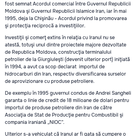
fost semnat Acordul comercial între Guvernul Republicii
Moldova şi Guvernul Republicii Islamice Iran, iar în mai
1995, deja la Chişinău - Acordul privind la promovarea
şi protecţia reciprocă a investiţiilor.
Investiţii şi comerţ extins în relaţia cu Iranul nu se
atestă, totuşi unul dintre proiectele majore dezvoltate
de Republica Moldova, construcţia terminalului
petrolier de la Giurgiuleşti (devenit ulterior port) iniţiată
în 1994, a avut ca scop declarat importul de
hidrocarburi din Iran, respectiv diversificarea surselor
de aprovizionare cu produse petroliere.
De exemplu în 1995 guvernul condus de Andrei Sangheli
garanta o linie de credit de 18 milioane de dolari pentru
importul de produse petroliere din Iran de către
Asociaţia de Stat de Producţie pentru Combustibil şi
compania iraniană „NIOC”.
Ulterior s-a vehiculat că Iranul ar fi gata să cumpere o