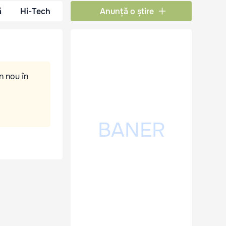
ă
Hi-Tech
Anunță o știre
n nou în