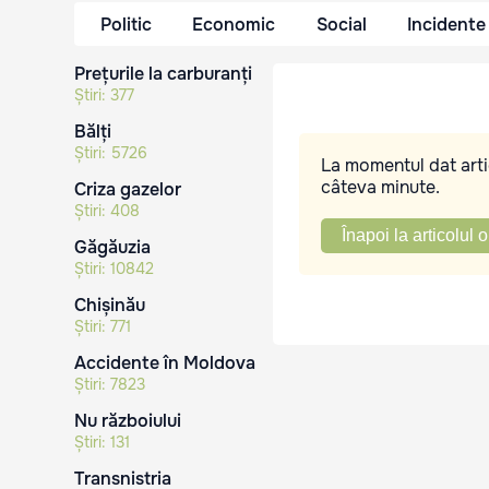
Politic
Economic
Social
Incidente
Prețurile la carburanți
Știri:
377
Bălți
Știri:
5726
La momentul dat artic
câteva minute.
Criza gazelor
Știri:
408
Înapoi la articolul o
Găgăuzia
Știri:
10842
Chișinău
Știri:
771
Accidente în Moldova
Știri:
7823
Nu războiului
Știri:
131
Transnistria