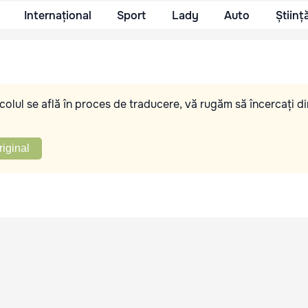
Internațional
Sport
Lady
Auto
Științ
olul se află în proces de traducere, vă rugăm să încercați di
riginal