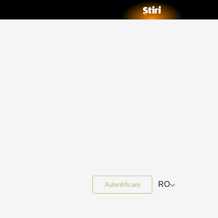
⌵
RO
Autentificare