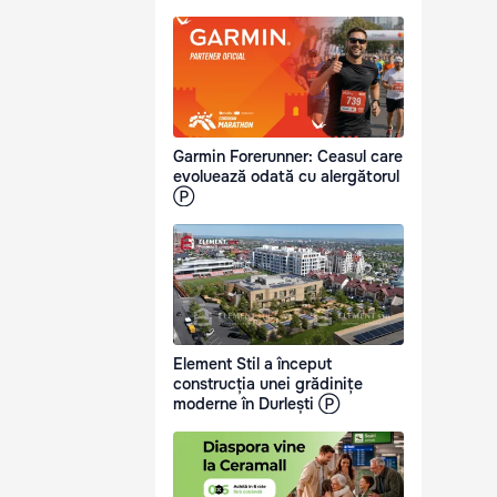
Garmin Forerunner: Ceasul care
evoluează odată cu alergătorul
Ⓟ
Element Stil a început
construcția unei grădinițe
moderne în Durlești Ⓟ