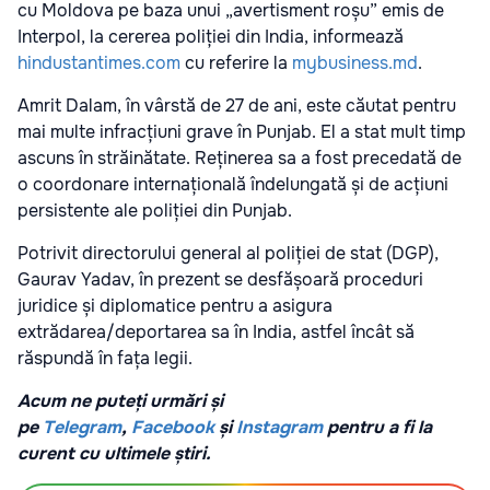
cu Moldova pe baza unui „avertisment roșu” emis de
Interpol, la cererea poliției din India, informează
hindustantimes.com
cu referire la
mybusiness.md
.
Amrit Dalam, în vârstă de 27 de ani, este căutat pentru
mai multe infracțiuni grave în Punjab. El a stat mult timp
ascuns în străinătate. Reținerea sa a fost precedată de
o coordonare internațională îndelungată și de acțiuni
persistente ale poliției din Punjab.
Potrivit directorului general al poliției de stat (DGP),
Gaurav Yadav, în prezent se desfășoară proceduri
juridice și diplomatice pentru a asigura
extrădarea/deportarea sa în India, astfel încât să
răspundă în fața legii.
Acum ne puteți urmări și
pe
Telegram
,
Facebook
și
Instagram
pentru a fi la
curent cu ultimele știri.