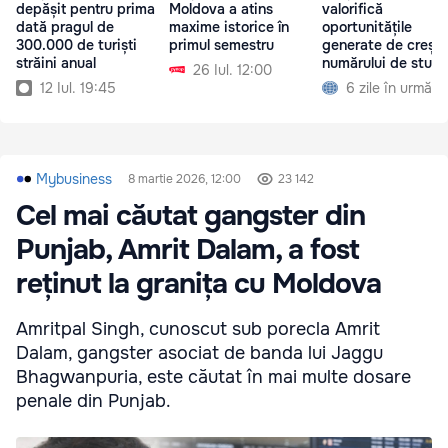
depășit pentru prima
Moldova a atins
valorifică
dată pragul de
maxime istorice în
oportunitățile
300.000 de turiști
primul semestru
generate de creșt
străini anual
numărului de stude
26 Iul. 12:00
străini
12 Iul. 19:45
6 zile în urmă
Mybusiness
8 martie 2026, 12:00
23 142
Cel mai căutat gangster din
Punjab, Amrit Dalam, a fost
reținut la granița cu Moldova
Amritpal Singh, cunoscut sub porecla Amrit
Dalam, gangster asociat de banda lui Jaggu
Bhagwanpuria, este căutat în mai multe dosare
penale din Punjab.