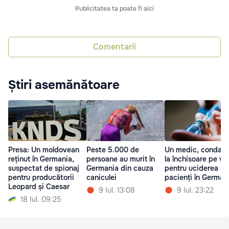
Publicitatea ta poate fi aici
Comentarii
Știri asemănătoare
Presa: Un moldovean
Peste 5.000 de
Un medic, condam
reținut în Germania,
persoane au murit în
la închisoare pe vi
suspectat de spionaj
Germania din cauza
pentru uciderea a 
pentru producătorii
caniculei
pacienți în German
Leopard și Caesar
9 Iul. 13:08
9 Iul. 23:22
18 Iul. 09:25