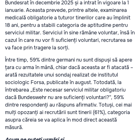
Bundesrat în decembrie 2025 și a intrat în vigoare la 1
ianuarie. Aceasta prevede, printre altele, examinarea
medicală obligatorie a tuturor tinerilor care au împlinit
18 ani, pentru a stabili categoria de aptitudine pentru
serviciul militar. Serviciul în sine rămâne voluntar, însă în
cazul în care nu vor fi suficienți voluntari, recrutarea se
va face prin tragere la sorți.
Între timp, 59% dintre germani nu sunt dispuși să apere
țara cu arma în mână, chiar dacă aceasta ar fi atacată –
arată rezultatele unui sondaj realizat de institutul
sociologic Forsa, publicate în august. Totodată, la
întrebarea „Este necesar serviciul militar obligatoriu
dacă Bundeswehr nu are suficienți voluntari?”, 59%
dintre respondenți au răspuns afirmativ. Totuși, cei mai
mulți opozanți ai recrutării sunt tinerii (61%), categoria
asupra căreia se va aplica în mod direct această
măsură.
Acum ne puteți urmări și