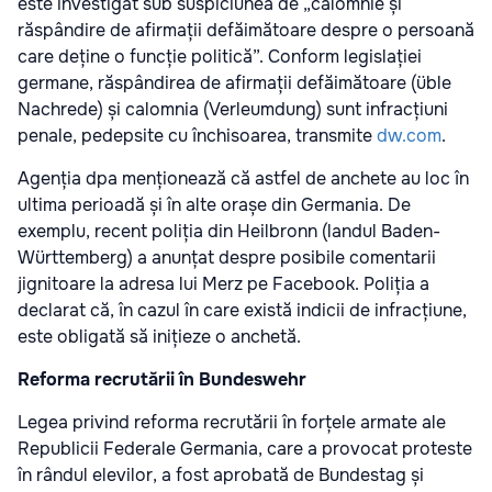
este investigat sub suspiciunea de „calomnie și
răspândire de afirmații defăimătoare despre o persoană
care deține o funcție politică”. Conform legislației
germane, răspândirea de afirmații defăimătoare (üble
Nachrede) și calomnia (Verleumdung) sunt infracțiuni
penale, pedepsite cu închisoarea, transmite
dw.com
.
Agenția dpa menționează că astfel de anchete au loc în
ultima perioadă și în alte orașe din Germania. De
exemplu, recent poliția din Heilbronn (landul Baden-
Württemberg) a anunțat despre posibile comentarii
jignitoare la adresa lui Merz pe Facebook. Poliția a
declarat că, în cazul în care există indicii de infracțiune,
este obligată să inițieze o anchetă.
Reforma recrutării în Bundeswehr
Legea privind reforma recrutării în forțele armate ale
Republicii Federale Germania, care a provocat proteste
în rândul elevilor, a fost aprobată de Bundestag și