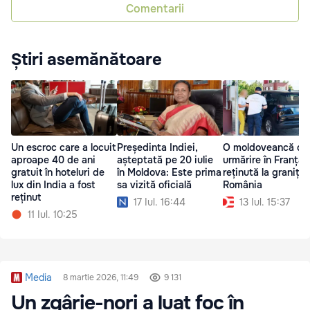
Comentarii
Știri asemănătoare
Un escroc care a locuit
Președinta Indiei,
O moldoveancă dat
aproape 40 de ani
așteptată pe 20 iulie
urmărire în Franța,
gratuit în hoteluri de
în Moldova: Este prima
reținută la granița
lux din India a fost
sa vizită oficială
România
reținut
17 Iul. 16:44
13 Iul. 15:37
11 Iul. 10:25
Media
8 martie 2026, 11:49
9 131
Un zgârie-nori a luat foc în