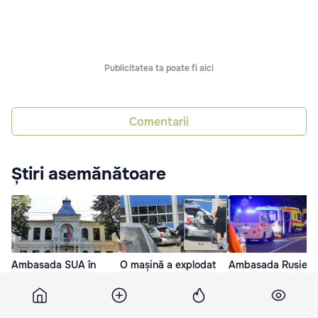
Publicitatea ta poate fi aici
Comentarii
Știri asemănătoare
Ambasada SUA în
O mașină a explodat
Ambasada Rusiei 
Moldova recomandă
într-o parcare din
numit explozia din
cetățenilor să fie
Capitală
Moscova un act de
vigilenți pe Internet
intimidare a italieni
24 Iul. 16:10
prin intermediul