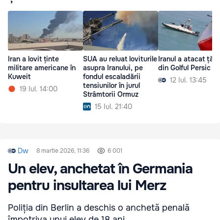
Iran a lovit ținte
SUA au reluat loviturile
Iranul a atacat țări
militare americane în
asupra Iranului, pe
din Golful Persic
Kuweit
fondul escaladării
12 Iul. 13:45
tensiunilor în jurul
19 Iul. 14:00
Strâmtorii Ormuz
15 Iul. 21:40
Dw
8 martie 2026, 11:36
6 001
Un elev, anchetat în Germania
pentru insultarea lui Merz
Poliția din Berlin a deschis o anchetă penală
împotriva unui elev de 18 ani.