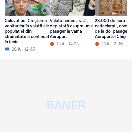
Golovatiuc: Creșterea
Valută nedeclarată,
28.000 de euro
veniturilor în valută ale
depistată asupra unui
nedeclarați, confis
populației din
pasager la vama
de la doi pasageri
străinătate a continuat
Aeroport
Aeroportul Chișină
în iunie
13 Iul. 14:23
13 Iul. 21:16
26 Iul. 12:45